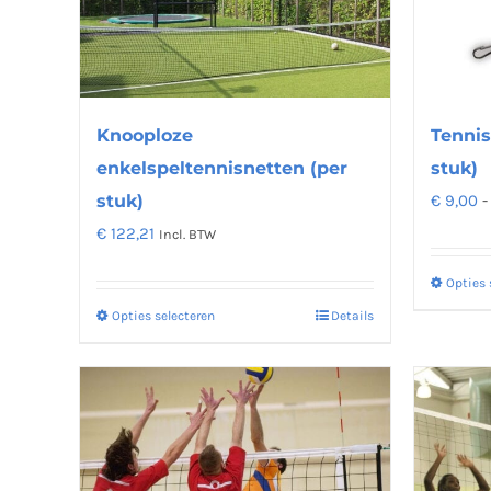
kan
gekozen
worden
op
Knooploze
Tennis
de
enkelspeltennisnetten (per
stuk)
productpagina
stuk)
€
9,00
-
€
122,21
Incl. BTW
Opties 
Opties selecteren
Details
Dit
product
heeft
meerdere
variaties.
Deze