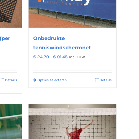
Deze
optie
kan
gekozen
worden
Onbedrukte
(per
op
tenniswindschermnet
de
Prijsklasse:
€
24,20
-
€
91,48
Incl. BTW
productpagina
na
€ 24,20
tot
Opties selecteren
Details
Details
Dit
€ 91,48
product
heeft
meerdere
variaties.
Deze
optie