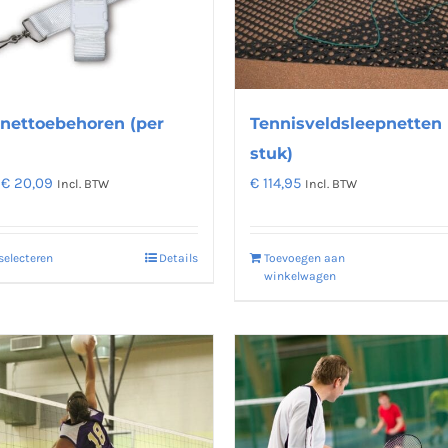
Deze
gekozen
optie
worden
kan
op
gekozen
de
worden
nettoebehoren (per
Tennisveldsleepnetten 
productpagina
op
stuk)
de
Prijsklasse:
€
20,09
€
114,95
Incl. BTW
Incl. BTW
productpagi
€ 9,00
tot
selecteren
Details
Toevoegen aan
Dit
€ 20,09
winkelwagen
product
heeft
meerdere
variaties.
Deze
optie