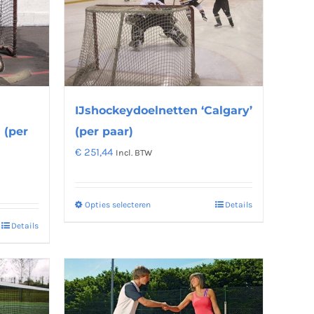
Deze
optie
kan
gekozen
worden
op
IJshockeydoelnetten ‘Calgary’
na
de
 (per
(per paar)
productpagina
€
251,44
Incl. BTW
Opties selecteren
Details
Dit
Details
product
heeft
meerdere
variaties.
Deze