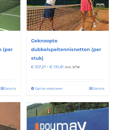
optie
kan
gekozen
worden
op
Geknoopte
de
dubbelspeltennisnetten (per
 (per
productpagina
stuk)
na
Prijsklasse:
€
107,21
-
€
131,41
Incl. BTW
€ 107,21
tot
Opties selecteren
Details
Details
Dit
€ 131,41
product
heeft
meerdere
variaties.