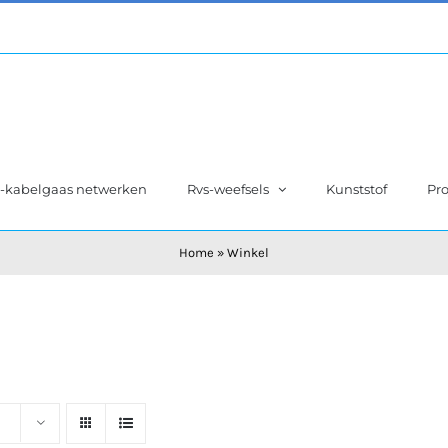
s-kabelgaas netwerken
Rvs-weefsels
Kunststof
Pro
Home
»
Winkel