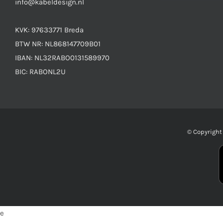
info@kabeldesign.nl
KVK: 97633771 Breda
BTW NR: NL868147709B01
IBAN: NL32RABO0131589970
BIC: RABONL2U
© Copyrigh
e