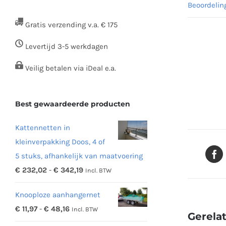
Beoordelin
Gratis verzending v.a. € 175
Levertijd 3-5 werkdagen
Veilig betalen via iDeal e.a.
Best gewaardeerde producten
Kattennetten in
kleinverpakking Doos, 4 of
5 stuks, afhankelijk van maatvoering
Prijsklasse:
€
232,02
-
€
342,19
Incl. BTW
€ 232,02
Knooploze aanhangernet
tot
Prijsklasse:
€
11,97
-
€
48,16
Incl. BTW
€ 342,19
Gerela
€ 11,97