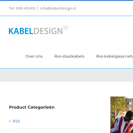
Ga
Tel:
0161-413415
|
info@kabeldesign.nl
naar
inhoud
Over ons
Rvs-staalkabels
Rvs-kabelgaas ne
Product Categorieën
RVS