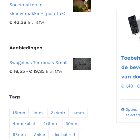
Snoeimatten in
tot
kleinverpakking (per stuk)
€ 48,16
€
43,38
Incl. BTW
Aanbiedingen
Toebeh
Swageless Terminals Small
de bev
Prijsklasse:
€
16,55
-
€
19,35
Incl. BTW
van do
€ 16,55
€
1,40
-
tot
Tags
€ 19,35
Opties
1.5mm
1mm
3x4mtr
4mm
selecter
4mm kabel
4x6mtr
30mm
95mm
Anker
doe het zelf