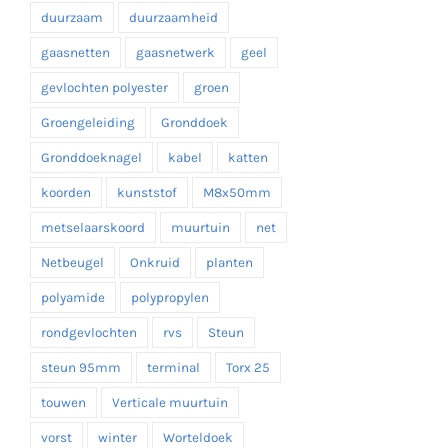
duurzaam
duurzaamheid
gaasnetten
gaasnetwerk
geel
gevlochten polyester
groen
Groengeleiding
Gronddoek
Gronddoeknagel
kabel
katten
koorden
kunststof
M8x50mm
metselaarskoord
muurtuin
net
Netbeugel
Onkruid
planten
polyamide
polypropylen
rondgevlochten
rvs
Steun
steun 95mm
terminal
Torx 25
touwen
Verticale muurtuin
vorst
winter
Worteldoek