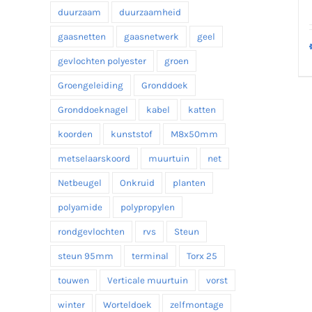
duurzaam
duurzaamheid
gaasnetten
gaasnetwerk
geel
gevlochten polyester
groen
Groengeleiding
Gronddoek
Gronddoeknagel
kabel
katten
koorden
kunststof
M8x50mm
metselaarskoord
muurtuin
net
Netbeugel
Onkruid
planten
polyamide
polypropylen
rondgevlochten
rvs
Steun
steun 95mm
terminal
Torx 25
touwen
Verticale muurtuin
vorst
winter
Worteldoek
zelfmontage