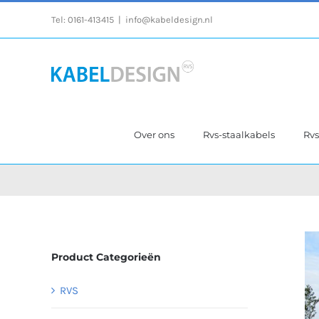
Ga
Tel:
0161-413415
|
info@kabeldesign.nl
naar
inhoud
Over ons
Rvs-staalkabels
Rv
Product Categorieën
RVS