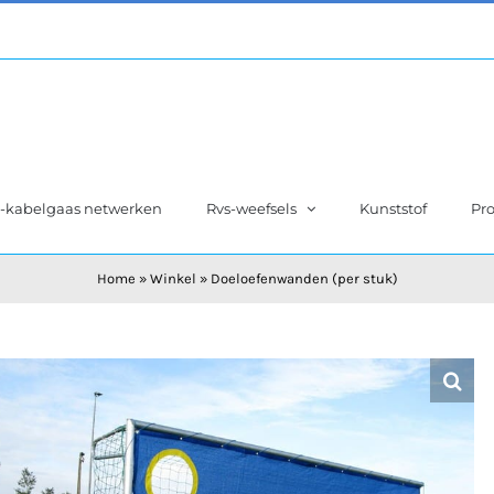
s-kabelgaas netwerken
Rvs-weefsels
Kunststof
Pro
Home
»
Winkel
»
Doeloefenwanden (per stuk)