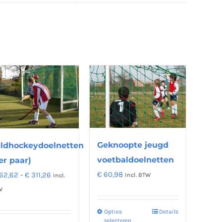
Geknoopte jeugd
ldhockeydoelnetten
voetbaldoelnetten
er paar)
Prijsklasse:
€
60,98
62,62
-
€
311,26
Incl. BTW
Incl.
€ 162,62
W
tot
Opties
Details
Dit
€ 311,26
selecteren