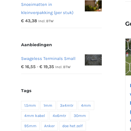
Snoeimatten in
tot
kleinverpakking (per stuk)
€ 48,16
€
43,38
Incl. BTW
G
Aanbiedingen
Swageless Terminals Small
Prijsklasse:
€
16,55
-
€
19,35
Incl. BTW
€ 16,55
tot
Tags
€ 19,35
1.5mm
1mm
3x4mtr
4mm
4mm kabel
4x6mtr
30mm
95mm
Anker
doe het zelf