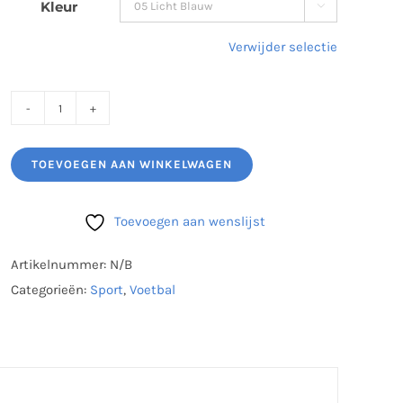
Kleur

Verwijder selectie
Doeloefenwanden
(per
TOEVOEGEN AAN WINKELWAGEN
stuk)
aantal
Toevoegen aan wenslijst
Artikelnummer:
N/B
Categorieën:
Sport
,
Voetbal