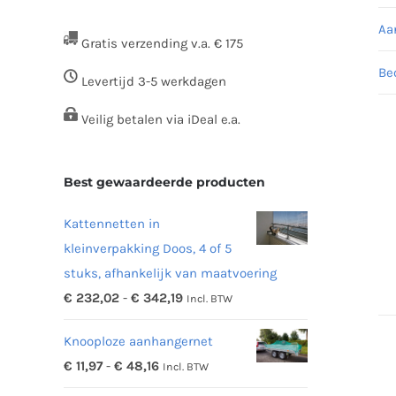
Aa
Gratis verzending v.a. € 175
Be
Levertijd 3-5 werkdagen
Veilig betalen via iDeal e.a.
Best gewaardeerde producten
Kattennetten in
kleinverpakking Doos, 4 of 5
stuks, afhankelijk van maatvoering
Prijsklasse:
€
232,02
-
€
342,19
Incl. BTW
€ 232,02
Knooploze aanhangernet
tot
Prijsklasse:
€
11,97
-
€
48,16
Incl. BTW
€ 342,19
€ 11,97