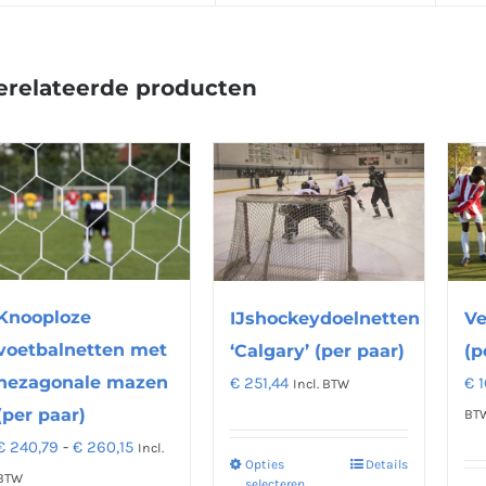
erelateerde producten
Knooploze
IJshockeydoelnetten
Ve
voetbalnetten met
‘Calgary’ (per paar)
(p
hezagonale mazen
€
251,44
€
1
Incl. BTW
(per paar)
BT
Prijsklasse:
€
240,79
-
€
260,15
Incl.
Opties
Details
Dit
€ 240,79
BTW
selecteren