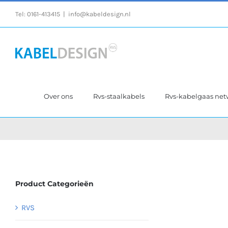
Ga
Tel:
0161-413415
|
info@kabeldesign.nl
naar
inhoud
Over ons
Rvs-staalkabels
Rvs-kabelgaas ne
Product Categorieën
RVS