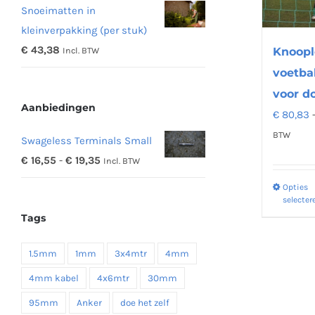
Snoeimatten in
tot
kleinverpakking (per stuk)
€ 48,16
€
43,38
Knoopl
Incl. BTW
voetba
voor d
Aanbiedingen
€
80,83
BTW
Swageless Terminals Small
Prijsklasse:
€
16,55
-
€
19,35
Incl. BTW
€ 16,55
Opties
tot
selecter
Tags
€ 19,35
1.5mm
1mm
3x4mtr
4mm
4mm kabel
4x6mtr
30mm
95mm
Anker
doe het zelf