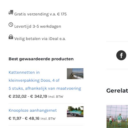
Gratis verzending v.a. € 175
Levertijd 3-5 werkdagen
Veilig betalen via iDeal e.a.
Best gewaardeerde producten
Kattennetten in
kleinverpakking Doos, 4 of
5 stuks, afhankelijk van maatvoering
Gerela
Prijsklasse:
€
232,02
-
€
342,19
Incl. BTW
€ 232,02
Knooploze aanhangernet
tot
Prijsklasse:
€
11,97
-
€
48,16
Incl. BTW
€ 342,19
€ 11,97