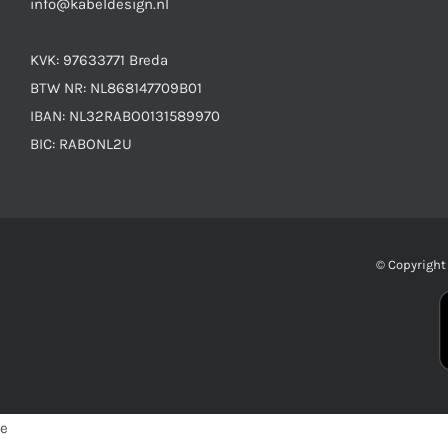
info@kabeldesign.nl
KVK: 97633771 Breda
BTW NR: NL868147709B01
IBAN: NL32RABO0131589970
BIC: RABONL2U
© Copyrigh
e