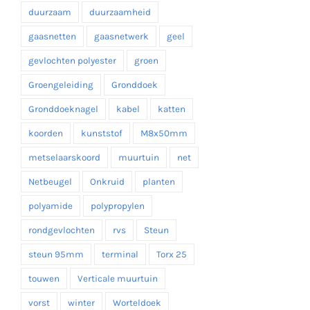
duurzaam
duurzaamheid
gaasnetten
gaasnetwerk
geel
gevlochten polyester
groen
Groengeleiding
Gronddoek
Gronddoeknagel
kabel
katten
koorden
kunststof
M8x50mm
metselaarskoord
muurtuin
net
Netbeugel
Onkruid
planten
polyamide
polypropylen
rondgevlochten
rvs
Steun
steun 95mm
terminal
Torx 25
touwen
Verticale muurtuin
vorst
winter
Worteldoek