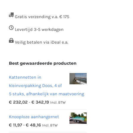
Gratis verzending v.a. € 175
Levertijd 3-5 werkdagen
Veilig betalen via iDeal e.a.
Best gewaardeerde producten
Kattennetten in
kleinverpakking Doos, 4 of
5 stuks, afhankelijk van maatvoering
Prijsklasse:
€
232,02
-
€
342,19
Incl. BTW
€ 232,02
Knooploze aanhangernet
tot
Prijsklasse:
€
11,97
-
€
48,16
Incl. BTW
€ 342,19
€ 11,97