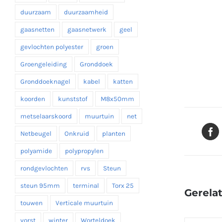
duurzaam
duurzaamheid
gaasnetten
gaasnetwerk
geel
gevlochten polyester
groen
Groengeleiding
Gronddoek
Gronddoeknagel
kabel
katten
koorden
kunststof
M8x50mm
metselaarskoord
muurtuin
net
Netbeugel
Onkruid
planten
polyamide
polypropylen
rondgevlochten
rvs
Steun
steun 95mm
terminal
Torx 25
Gerela
touwen
Verticale muurtuin
vorst
winter
Worteldoek