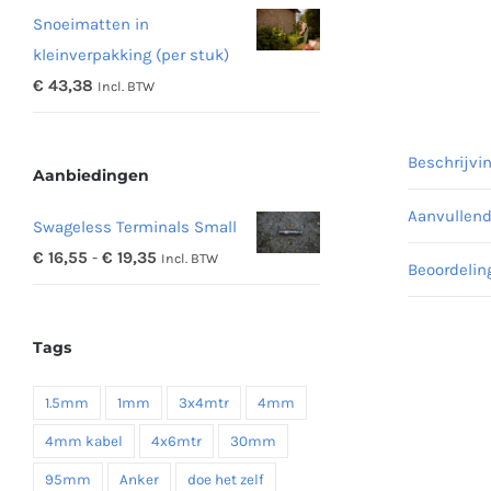
Snoeimatten in
tot
kleinverpakking (per stuk)
€ 48,16
€
43,38
Incl. BTW
Beschrijvi
Aanbiedingen
Aanvullend
Swageless Terminals Small
Prijsklasse:
€
16,55
-
€
19,35
Incl. BTW
Beoordelin
€ 16,55
tot
Tags
€ 19,35
1.5mm
1mm
3x4mtr
4mm
4mm kabel
4x6mtr
30mm
95mm
Anker
doe het zelf