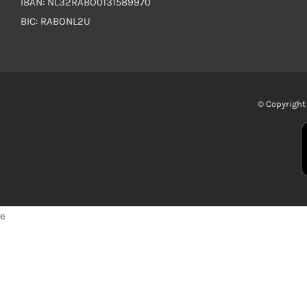
IBAN: NL32RABO0131589970
BIC: RABONL2U
© Copyrigh
e