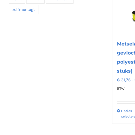
zelfmontage
Metsel
gevloc
polyest
stuks)
€
31,75
-
BTW
Opties
selecter