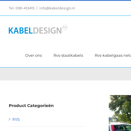
Ga
Tel:
0161-413415
|
info@kabeldesign.nl
naar
inhoud
Over ons
Rvs-staalkabels
Rvs-kabelgaas ne
Product Categorieën
RVS