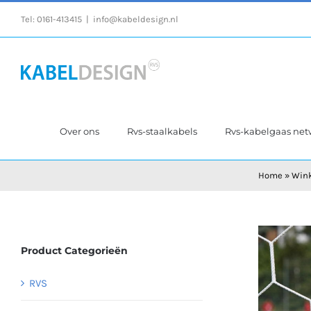
Ga
Tel:
0161-413415
|
info@kabeldesign.nl
naar
inhoud
Over ons
Rvs-staalkabels
Rvs-kabelgaas ne
Home
»
Wink
Product Categorieën
RVS