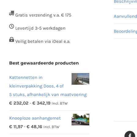
Beschrijvi
Gratis verzending v.a. € 175
Aanvullend
Levertijd 3-5 werkdagen
Beoordelin
Veilig betalen via iDeal e.a.
Best gewaardeerde producten
Kattennetten in
kleinverpakking Doos, 4 of
5 stuks, afhankelijk van maatvoering
Prijsklasse:
€
232,02
-
€
342,19
Incl. BTW
€ 232,02
Knooploze aanhangernet
tot
Prijsklasse:
€
11,97
-
€
48,16
Incl. BTW
€ 342,19
€ 11,97