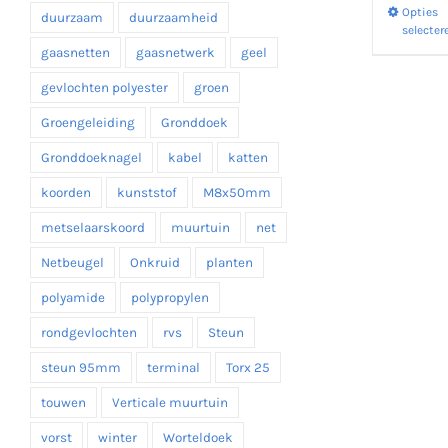
Opties
duurzaam
duurzaamheid
selecter
gaasnetten
gaasnetwerk
geel
gevlochten polyester
groen
Groengeleiding
Gronddoek
Gronddoeknagel
kabel
katten
koorden
kunststof
M8x50mm
metselaarskoord
muurtuin
net
Netbeugel
Onkruid
planten
polyamide
polypropylen
rondgevlochten
rvs
Steun
steun 95mm
terminal
Torx 25
touwen
Verticale muurtuin
vorst
winter
Worteldoek