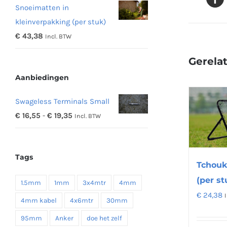
Snoeimatten in
tot
kleinverpakking (per stuk)
€ 48,16
€
43,38
Incl. BTW
Gerela
Aanbiedingen
Swageless Terminals Small
Prijsklasse:
€
16,55
-
€
19,35
Incl. BTW
€ 16,55
tot
Tags
€ 19,35
Tchouk
(per st
1.5mm
1mm
3x4mtr
4mm
€
24,38
4mm kabel
4x6mtr
30mm
95mm
Anker
doe het zelf