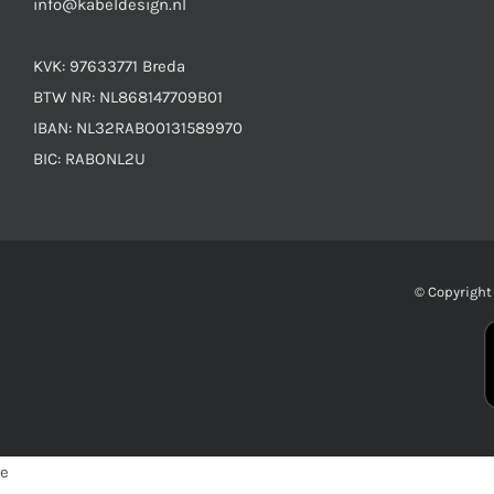
info@kabeldesign.nl
KVK: 97633771 Breda
BTW NR: NL868147709B01
IBAN: NL32RABO0131589970
BIC: RABONL2U
© Copyrigh
e