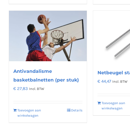
product
heeft
meerdere
variaties.
Deze
optie
kan
gekozen
worden
Antivandalisme
Netbeugel st
op
basketbalnetten (per stuk)
€
44,47
Incl. BTW
de
€
27,83
Incl. BTW
productpagina
Toevoegen aan
winkelwagen
Toevoegen aan
Details
winkelwagen