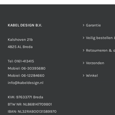
KABEL DESIGN B.V.
Garantie
Veilig bestellen
Kalshoven 21b
4825 AL Breda
Retourneren & 
Tel:
0161-413415
Verzenden
Mobiel:
06-30395680
Mobiel:
06-12284660
Winkel
info@kabeldesign.nl
KVK: 97633771 Breda
BTW NR: NL868147709B01
IBAN: NL32RABO0131589970