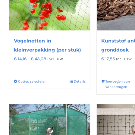
kan
gekozen
worden
op
de
Vogelnetten in
Kunststof an
productpagina
kleinverpakking (per stuk)
gronddoek
Prijsklasse:
€
14,16
-
€
43,08
€
17,85
Incl. BTW
Incl. BTW
€ 14,16
tot
Opties selecteren
Details
Toevoegen aan
Dit
€ 43,08
winkelwagen
product
heeft
meerdere
variaties.
Deze
optie