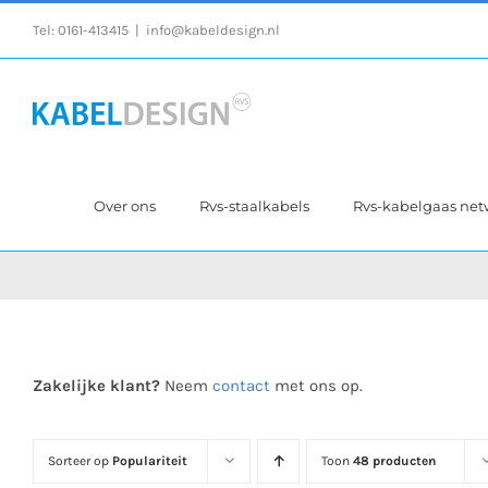
Ga
Tel:
0161-413415
|
info@kabeldesign.nl
naar
inhoud
Over ons
Rvs-staalkabels
Rvs-kabelgaas ne
Zakelijke klant?
Neem
contact
met ons op.
Sorteer op
Populariteit
Toon
48 producten