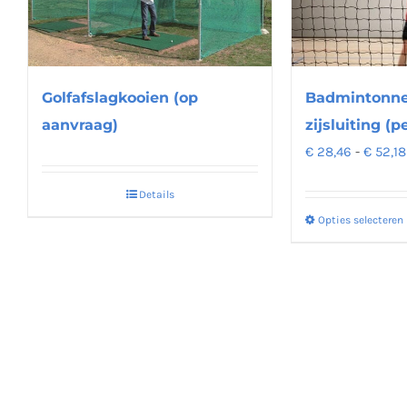
kan
gekozen
worden
op
Golfafslagkooien (op
Badmintonne
de
aanvraag)
zijsluiting (p
productpagina
€
28,46
-
€
52,18
Details
Opties selecteren