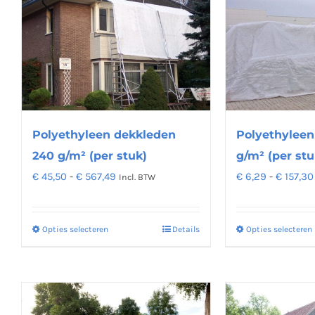
Deze
optie
kan
gekozen
worden
op
de
Polyethyleen
Polyethyleen dekkleden
productpagina
g/m² (per stu
240 g/m² (per stuk)
Prijsklasse:
€
6,29
-
€
157,30
€
45,50
-
€
567,49
Incl. BTW
€ 45,50
tot
Opties selecteren
Opties selecteren
Details
Dit
€ 567,49
product
heeft
meerdere
variaties.