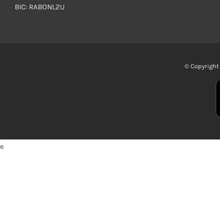
BIC: RABONL2U
© Copyrigh
e