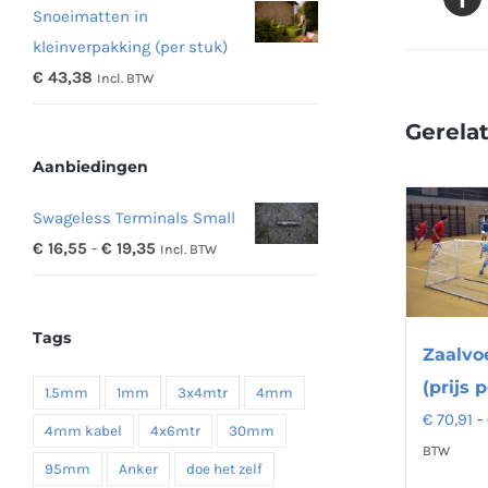
Snoeimatten in
tot
kleinverpakking (per stuk)
€ 48,16
€
43,38
Incl. BTW
Gerela
Aanbiedingen
Swageless Terminals Small
Prijsklasse:
€
16,55
-
€
19,35
Incl. BTW
€ 16,55
tot
Tags
€ 19,35
Zaalvo
(prijs 
1.5mm
1mm
3x4mtr
4mm
€
70,91
-
4mm kabel
4x6mtr
30mm
BTW
95mm
Anker
doe het zelf