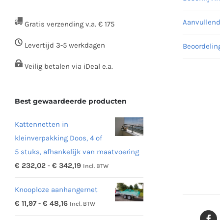
Aanvullend
Gratis verzending v.a. € 175
Levertijd 3-5 werkdagen
Beoordelin
Veilig betalen via iDeal e.a.
Best gewaardeerde producten
Kattennetten in
kleinverpakking Doos, 4 of
5 stuks, afhankelijk van maatvoering
Prijsklasse:
€
232,02
-
€
342,19
Incl. BTW
€ 232,02
Knooploze aanhangernet
tot
Prijsklasse:
€
11,97
-
€
48,16
Incl. BTW
€ 342,19
€ 11,97