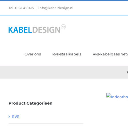
Ga
Tel:
0161-413415
|
info@kabeldesign.nl
naar
inhoud
Over ons
Rvs-staalkabels
Rvs-kabelgaas ne
Product Categorieën
RVS