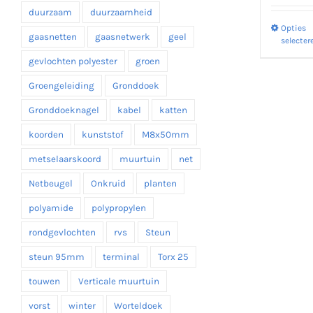
duurzaam
duurzaamheid
Opties
gaasnetten
gaasnetwerk
geel
selecter
gevlochten polyester
groen
Groengeleiding
Gronddoek
Gronddoeknagel
kabel
katten
koorden
kunststof
M8x50mm
metselaarskoord
muurtuin
net
Netbeugel
Onkruid
planten
polyamide
polypropylen
rondgevlochten
rvs
Steun
steun 95mm
terminal
Torx 25
touwen
Verticale muurtuin
vorst
winter
Worteldoek