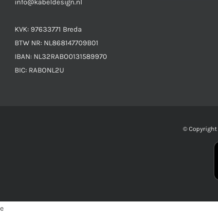
info@kabeldesign.nl
KVK: 97633771 Breda
BTW NR: NL868147709B01
IBAN: NL32RABO0131589970
BIC: RABONL2U
© Copyrigh
e