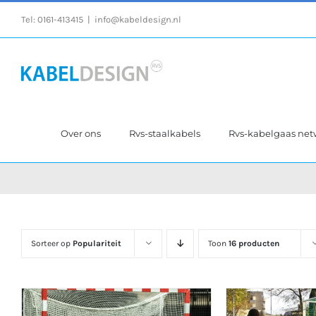
Ga
Tel:
0161-413415
|
info@kabeldesign.nl
naar
inhoud
Over ons
Rvs-staalkabels
Rvs-kabelgaas ne
Sorteer op
Populariteit
Toon
16 producten