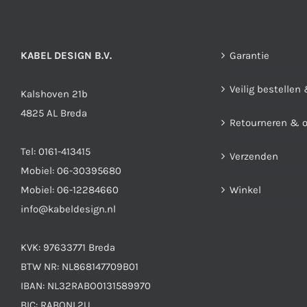
gekozen
worden
op
KABEL DESIGN B.V.
Garantie
de
productpagina
Veilig bestellen
Kalshoven 21b
4825 AL Breda
Retourneren & 
Tel:
0161-413415
Verzenden
Mobiel:
06-30395680
Mobiel:
06-12284660
Winkel
info@kabeldesign.nl
KVK: 97633771 Breda
BTW NR: NL868147709B01
IBAN: NL32RABO0131589970
BIC: RABONL2U