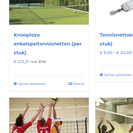
optie
kan
gekozen
worden
op
Knooploze
Tennisnettoe
de
enkelspeltennisnetten (per
stuk)
productpagina
stuk)
€
9,00
-
€
20,09
€
122,21
Incl. BTW
Opties selecteren
Opties selecteren
Details
Dit
product
heeft
meerdere
variaties.
Deze