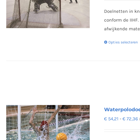
Doelnetten in k
conform de IIHF.
afwijkende maten
Opties selecteren
Waterpolodoe
P
€
54,21
-
€
72,36
€
t