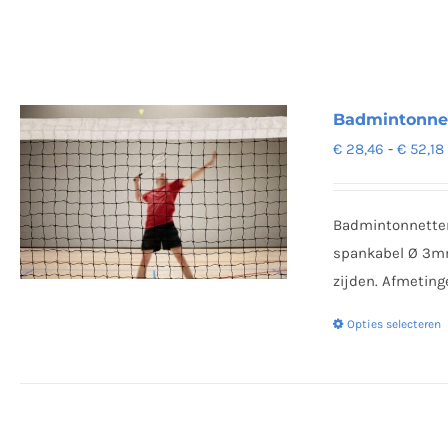
Badmintonnett
€
28,46
-
€
52,18
Badmintonnetten
spankabel Ø 3mm,
zijden. Afmeting
Opties selecteren