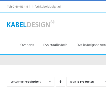
Ga
Tel:
0161-413415
|
info@kabeldesign.nl
naar
inhoud
Over ons
Rvs-staalkabels
Rvs-kabelgaas ne
Sorteer op
Populariteit
Toon
16 producten