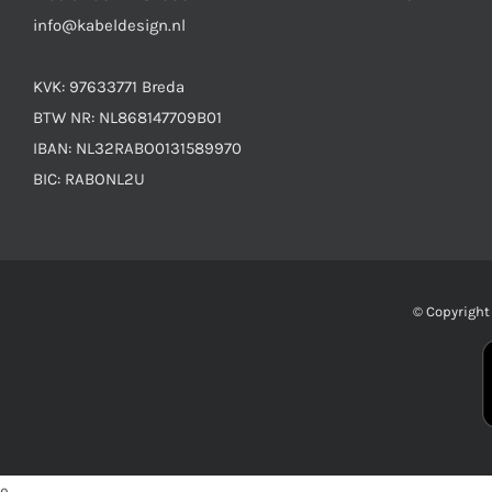
info@kabeldesign.nl
KVK: 97633771 Breda
BTW NR: NL868147709B01
IBAN: NL32RABO0131589970
BIC: RABONL2U
© Copyrigh
e