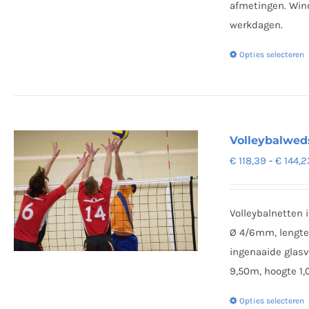
afmetingen. Wind
werkdagen.
Opties selecteren
Volleybalweds
€
118,39
-
€
144,2
Volleybalnetten
Ø 4/6mm, lengte 
ingenaaide glas
9,50m, hoogte 1,
Opties selecteren