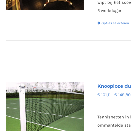
wipt bij het sco
5 werkdagen.
Opties selecteren
Knooploze du
€
101,11
-
€
149,89
Tennisnetten in 
ommantelde staal