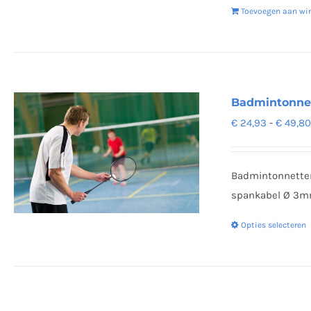
Toevoegen aan wi
Badmintonnet
€
24,93
-
€
49,8
Badmintonnetten
spankabel Ø 3mm
Opties selecteren