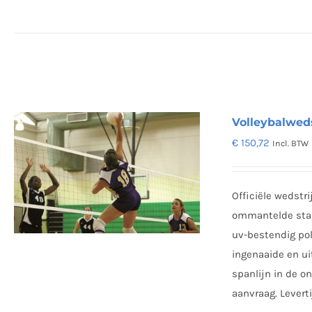
Volleybalweds
€
150,72
Incl. BTW
Officiële wedstr
ommantelde staal
uv-bestendig po
ingenaaide en u
spanlijn in de o
aanvraag. Levert