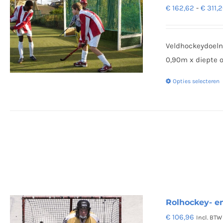
€
162,62
-
€
311,
Veldhockeydoelne
0,90m x diepte o
Opties selecteren
Rolhockey- en
€
106,96
Incl. BTW