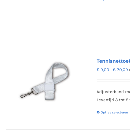
Tennisnettoe
P
€
9,00
-
€
20,09
€
t
Adjusterband me
€
Levertijd 3 tot 
Opties selecteren