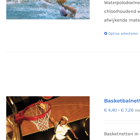
Waterpolodoelne
chloorhoudend w
afwijkende maten
Opties selecteren
Basketbalnett
Pri
€
4,40
-
€
7,26
In
€ 4
tot
Basketnetten in
€ 7