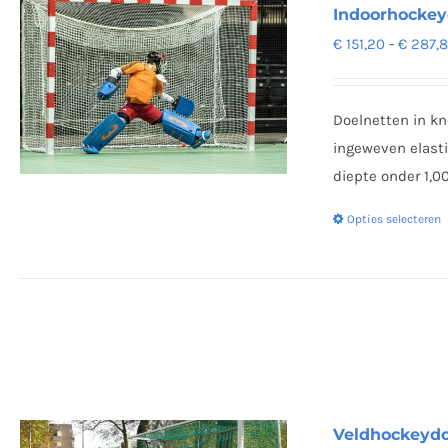
Indoorhockey
€
151,20
-
€
287,
Doelnetten in kn
ingeweven elast
diepte onder 1,0
Opties selecteren
Veldhockeydo