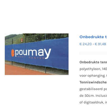
Onbedrukte 
€
24,20
-
€
91,48
Onbedrukte ten
polyethyleen, 1
voor ophanging.
Tenniswindsche
gestabiliseerd p
de 50cm. Inclus
of digitaaldruk,