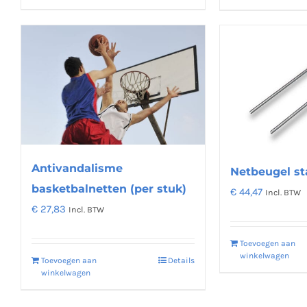
product
heeft
meerdere
variaties.
Deze
optie
kan
gekozen
worden
Antivandalisme
Netbeugel st
op
basketbalnetten (per stuk)
€
44,47
Incl. BTW
de
€
27,83
Incl. BTW
productpagina
Toevoegen aan
winkelwagen
Toevoegen aan
Details
winkelwagen