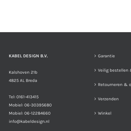
Deze
optie
kan
gekozen
worden
op
de
KABEL DESIGN B.V.
Garantie
productpagina
Veilig bestellen
Kalshoven 21b
4825 AL Breda
Retourneren & 
Tel:
0161-413415
Verzenden
Mobiel:
06-30395680
Mobiel:
06-12284660
Winkel
info@kabeldesign.nl