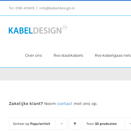
Ga
Tel:
0161-413415
|
info@kabeldesign.nl
naar
inhoud
Over ons
Rvs-staalkabels
Rvs-kabelgaas ne
Zakelijke klant?
Neem
contact
met ons op.
Sorteer op
Populariteit
Toon
32 producten