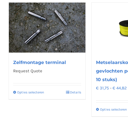
Metselaarsko
Zelfmontage terminal
gevlochten p
Request Quote
10 stuks)
€
31,75
-
€
44,82
Opties selecteren
Details
Dit
product
heeft
Opties selecteren
meerdere
variaties.