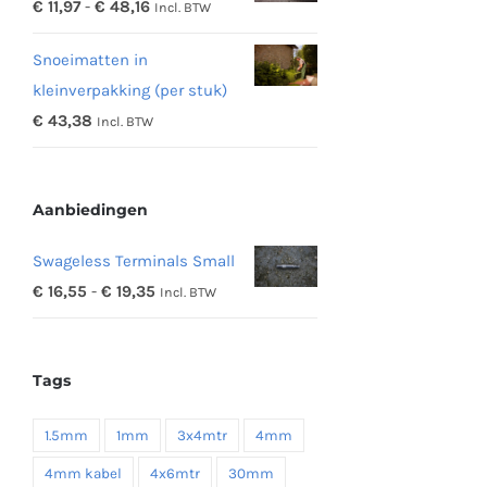
Prijsklasse:
€
11,97
-
€
48,16
Incl. BTW
€ 342,19
€ 11,97
Snoeimatten in
tot
kleinverpakking (per stuk)
€ 48,16
€
43,38
Incl. BTW
Aanbiedingen
Swageless Terminals Small
Prijsklasse:
€
16,55
-
€
19,35
Incl. BTW
€ 16,55
tot
Tags
€ 19,35
1.5mm
1mm
3x4mtr
4mm
4mm kabel
4x6mtr
30mm