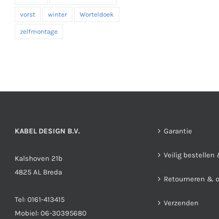
vorst
winter
Worteldoek
zelfmontage
KABEL DESIGN B.V.
Garantie
Veilig bestellen
Kalshoven 21b
4825 AL Breda
Retourneren & 
Tel:
0161-413415
Verzenden
Mobiel:
06-30395680