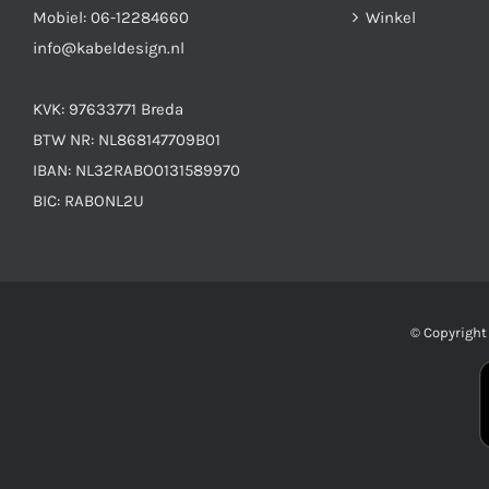
Mobiel:
06-12284660
Winkel
info@kabeldesign.nl
KVK: 97633771 Breda
BTW NR: NL868147709B01
IBAN: NL32RABO0131589970
BIC: RABONL2U
© Copyrigh