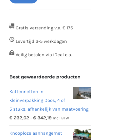
Min.
Max.
prijs
prijs
Gratis verzending v.a. € 175
Levertijd 3-5 werkdagen
Veilig betalen via iDeal e.a.
Best gewaardeerde producten
Kattennetten in
kleinverpakking Doos, 4 of
5 stuks, afhankelijk van maatvoering
Prijsklasse:
€
232,02
-
€
342,19
Incl. BTW
€ 232,02
Knooploze aanhangernet
tot