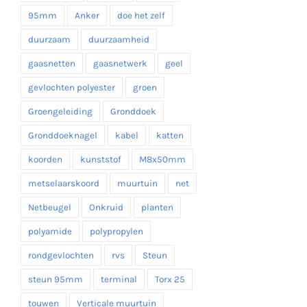
95mm
Anker
doe het zelf
duurzaam
duurzaamheid
gaasnetten
gaasnetwerk
geel
gevlochten polyester
groen
Groengeleiding
Gronddoek
Gronddoeknagel
kabel
katten
koorden
kunststof
M8x50mm
metselaarskoord
muurtuin
net
Netbeugel
Onkruid
planten
polyamide
polypropylen
rondgevlochten
rvs
Steun
steun 95mm
terminal
Torx 25
touwen
Verticale muurtuin