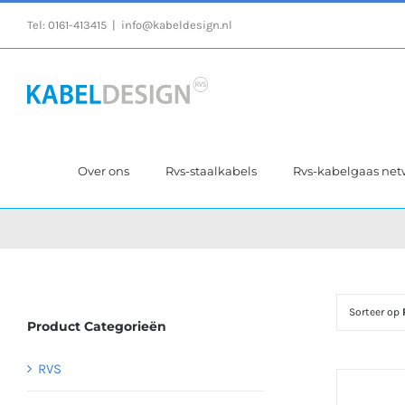
Ga
Tel:
0161-413415
|
info@kabeldesign.nl
naar
inhoud
Over ons
Rvs-staalkabels
Rvs-kabelgaas ne
Sorteer op
Product Categorieën
RVS