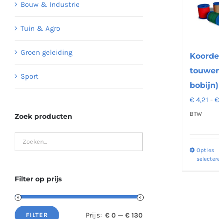
Bouw & Industrie
Tuin & Agro
Groen geleiding
Koorde
touwen
Sport
bobijn)
€
4,21
-
BTW
Zoek producten
Opties
selecter
Filter op prijs
Prijs:
—
€ 0
€ 130
FILTER