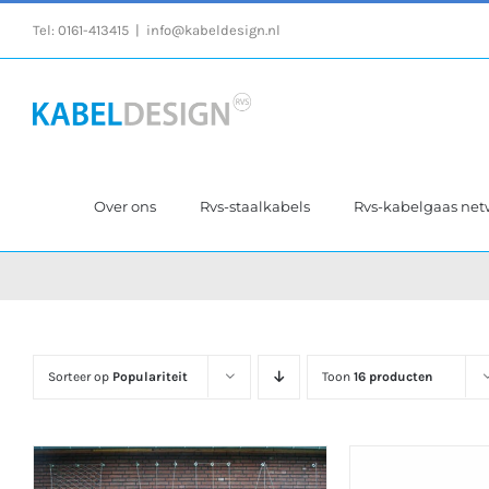
Ga
Tel:
0161-413415
|
info@kabeldesign.nl
naar
inhoud
Over ons
Rvs-staalkabels
Rvs-kabelgaas ne
Sorteer op
Populariteit
Toon
16 producten