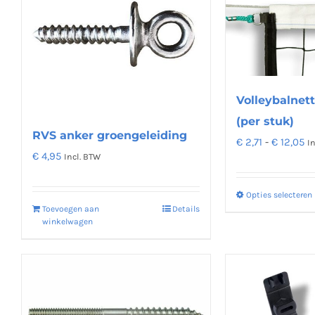
Volleybalnet
(per stuk)
RVS anker groengeleiding
Pr
€
2,71
-
€
12,05
I
€
4,95
Incl. BTW
€ 
to
Opties selecteren
€ 
Toevoegen aan
Details
winkelwagen