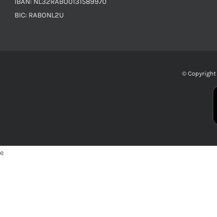
IBAN: NL32RABO0131589970
BIC: RABONL2U
© Copyrigh
e