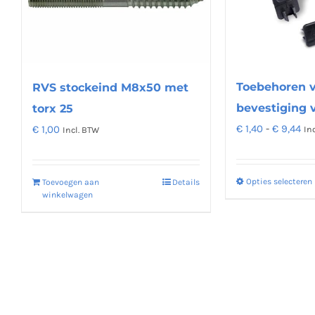
Toebehoren v
RVS stockeind M8x50 met
bevestiging 
torx 25
Pri
€
1,40
-
€
9,44
€
1,00
In
Incl. BTW
€ 1
tot
Opties selecteren
Toevoegen aan
Details
€ 9
winkelwagen