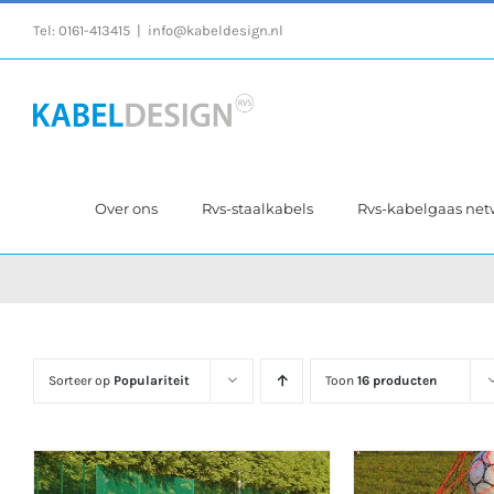
Ga
Tel:
0161-413415
|
info@kabeldesign.nl
naar
inhoud
Over ons
Rvs-staalkabels
Rvs-kabelgaas ne
Sorteer op
Populariteit
Toon
16 producten