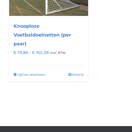
optie
kan
gekozen
worden
Knooploze
op
Voetbaldoelnetten (per
de
paar)
productpagina
Prijsklasse:
€
79,86
-
€
162,38
Incl. BTW
€ 79,86
tot
Opties selecteren
Details
Dit
€ 162,38
product
heeft
meerdere
variaties.
Deze
optie