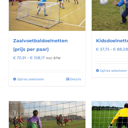
Deze
optie
kan
gekozen
worden
op
Zaalvoetbaldoelnetten
Kidsdoelnett
de
(prijs per paar)
€
37,75
-
€
88,28
productpagina
Prijsklasse:
€
70,91
-
€
108,17
Incl. BTW
€ 70,91
Opties selecteren
tot
Opties selecteren
Details
Dit
€ 108,17
product
heeft
meerdere
variaties.
Deze