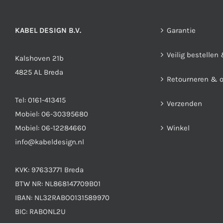
kan
gekozen
KABEL DESIGN B.V.
worden
Garantie
op
Veilig bestellen
Kalshoven 21b
de
4825 AL Breda
productpagina
Retourneren & 
Tel:
0161-413415
Verzenden
Mobiel:
06-30395680
Mobiel:
06-12284660
Winkel
info@kabeldesign.nl
KVK: 97633771 Breda
BTW NR: NL868147709B01
IBAN: NL32RABO0131589970
BIC: RABONL2U