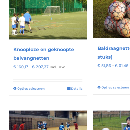
Baldraagnett
Knooploze en geknoopte
stuks)
balvangnetten
€
51,86
-
€
61,46
Prijsklasse:
€
169,17
-
€
207,37
Incl. BTW
€ 169,17
tot
Opties selecteren
Opties selecteren
Details
Dit
€ 207,37
product
heeft
meerdere
variaties.