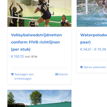
Deze
optie
kan
gekozen
worden
op
Volleybalwedstrijdnetten
Waterpolodoe
de
conform FIVB richtlijnen
paar)
productpagina
(per stuk)
€
54,21
-
€
72,36
€
150,72
Incl. BTW
Opties selecteren
Toevoegen aan
Details
winkelwagen