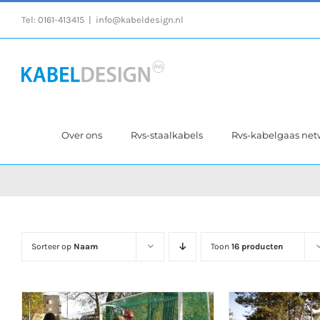
Ga
Tel:
0161-413415
|
info@kabeldesign.nl
naar
inhoud
Over ons
Rvs-staalkabels
Rvs-kabelgaas ne
Sorteer op
Naam
Toon
16 producten