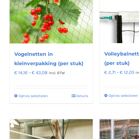
Deze
optie
kan
gekozen
worden
op
de
Volleybalnet
Vogelnetten in
productpagina
(per stuk)
kleinverpakking (per stuk)
Pr
Prijsklasse:
€
2,71
-
€
12,05
€
14,16
-
€
43,08
I
Incl. BTW
€ 
€ 14,16
to
tot
Opties selecteren
Opties selecteren
Details
Dit
€ 
€ 43,08
product
heeft
meerdere
variaties.