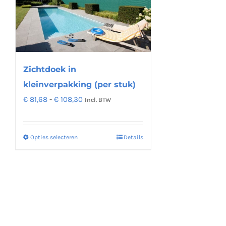
Zichtdoek in
kleinverpakking (per stuk)
Prijsklasse:
€
81,68
-
€
108,30
Incl. BTW
€ 81,68
tot
Opties selecteren
Details
Dit
€ 108,30
product
heeft
meerdere
variaties.
Deze
optie