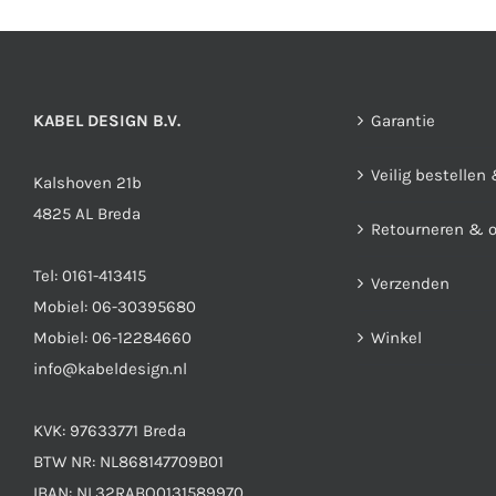
kan
gekozen
worden
op
KABEL DESIGN B.V.
Garantie
de
Veilig bestellen
productpagina
Kalshoven 21b
4825 AL Breda
Retourneren & 
Tel:
0161-413415
Verzenden
Mobiel:
06-30395680
Mobiel:
06-12284660
Winkel
info@kabeldesign.nl
KVK: 97633771 Breda
BTW NR: NL868147709B01
IBAN: NL32RABO0131589970