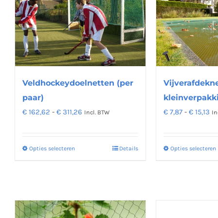
Veldhockeydoelnetten (per
Vijverafdekne
paar)
kleinverpakki
Prijsklasse:
Pr
€
162,62
-
€
311,26
€
7,87
-
€
15,13
Incl. BTW
In
€ 162,62
€ 
tot
to
Opties selecteren
Details
Opties selecteren
Dit
€ 311,26
€ 
product
heeft
meerdere
variaties.