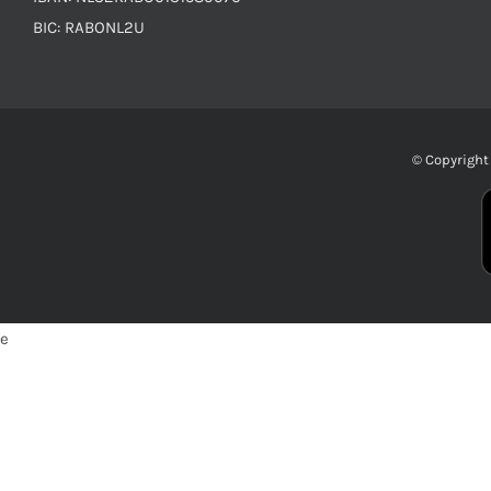
BIC: RABONL2U
© Copyrigh
e