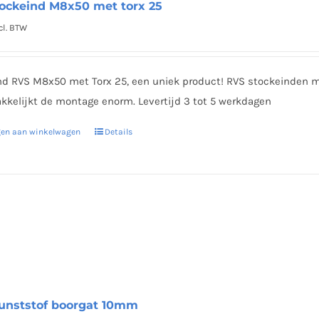
ockeind M8x50 met torx 25
worden
cl. BTW
op
de
productpagina
nd RVS M8x50 met Torx 25, een uniek product! RVS stockeinden me
kkelijkt de montage enorm. Levertijd 3 tot 5 werkdagen
gen aan winkelwagen
Details
unststof boorgat 10mm