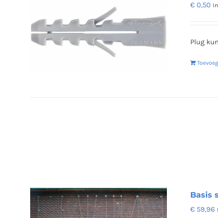
€
0,50
I
Plug kun
Toevoe
Basis 
€
59,96