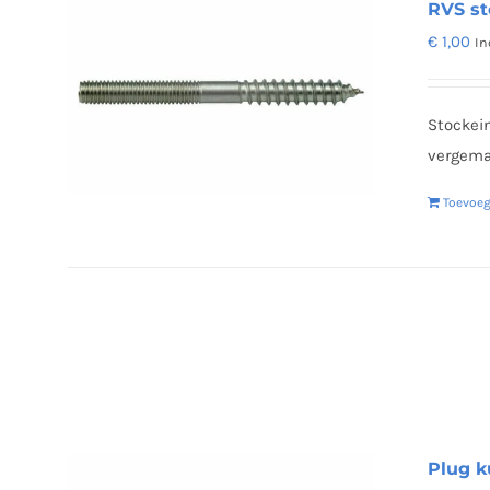
RVS st
€
1,00
In
Stockei
vergema
Toevoe
Plug k