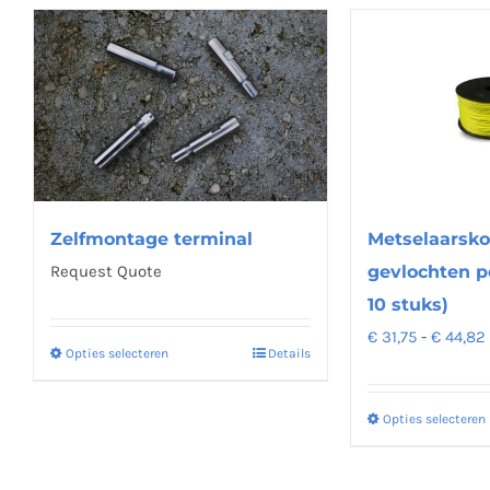
Metselaarsko
Zelfmontage terminal
gevlochten p
Request Quote
10 stuks)
€
31,75
-
€
44,82
Opties selecteren
Details
Dit
product
heeft
Opties selecteren
meerdere
variaties.