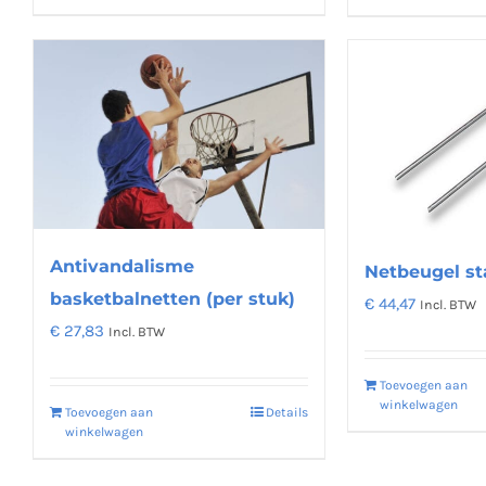
product
heeft
meerdere
variaties.
Deze
optie
kan
gekozen
worden
Antivandalisme
Netbeugel st
op
basketbalnetten (per stuk)
€
44,47
Incl. BTW
de
€
27,83
Incl. BTW
productpagina
Toevoegen aan
winkelwagen
Toevoegen aan
Details
winkelwagen