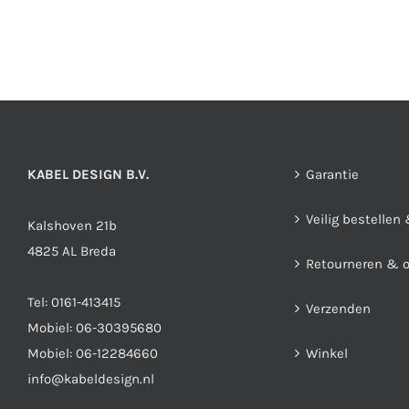
Deze
optie
kan
gekozen
worden
op
de
KABEL DESIGN B.V.
Garantie
productpagina
Veilig bestellen
Kalshoven 21b
4825 AL Breda
Retourneren & 
Tel:
0161-413415
Verzenden
Mobiel:
06-30395680
Mobiel:
06-12284660
Winkel
info@kabeldesign.nl