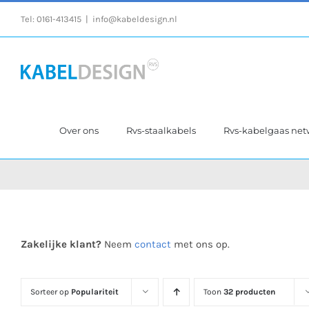
Ga
Tel:
0161-413415
|
info@kabeldesign.nl
naar
inhoud
Over ons
Rvs-staalkabels
Rvs-kabelgaas ne
Zakelijke klant?
Neem
contact
met ons op.
Sorteer op
Populariteit
Toon
32 producten