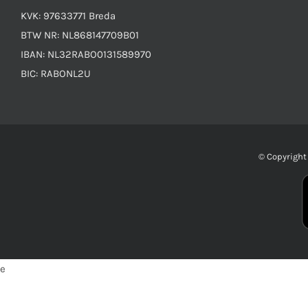
KVK: 97633771 Breda
BTW NR: NL868147709B01
IBAN: NL32RABO0131589970
BIC: RABONL2U
© Copyrigh
e