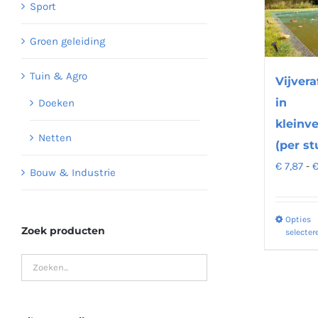
Sport
Groen geleiding
Tuin & Agro
Vijver
in
Doeken
kleinv
Netten
(per st
€
7,87
-
Bouw & Industrie
Opties
Zoek producten
selecter