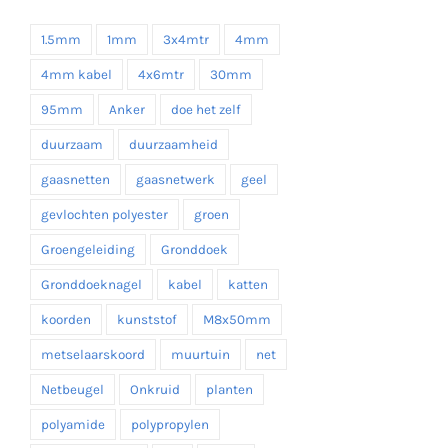
1.5mm
1mm
3x4mtr
4mm
4mm kabel
4x6mtr
30mm
95mm
Anker
doe het zelf
duurzaam
duurzaamheid
gaasnetten
gaasnetwerk
geel
gevlochten polyester
groen
Groengeleiding
Gronddoek
Gronddoeknagel
kabel
katten
koorden
kunststof
M8x50mm
metselaarskoord
muurtuin
net
Netbeugel
Onkruid
planten
polyamide
polypropylen