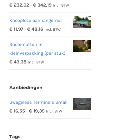
Prijsklasse:
€
232,02
-
€
342,19
Incl. BTW
€ 232,02
Knooploze aanhangernet
tot
Prijsklasse:
€
11,97
-
€
48,16
Incl. BTW
€ 342,19
€ 11,97
Snoeimatten in
tot
kleinverpakking (per stuk)
€ 48,16
€
43,38
Incl. BTW
Aanbiedingen
Swageless Terminals Small
Prijsklasse:
€
16,55
-
€
19,35
Incl. BTW
€ 16,55
tot
Tags
€ 19,35