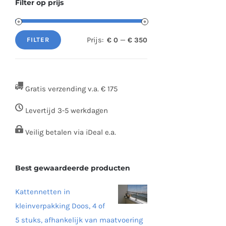
Filter op prijs
Prijs:
—
€ 0
€ 350
FILTER
Min.
Max.
prijs
prijs
Gratis verzending v.a. € 175
Levertijd 3-5 werkdagen
Veilig betalen via iDeal e.a.
Best gewaardeerde producten
Kattennetten in
kleinverpakking Doos, 4 of
5 stuks, afhankelijk van maatvoering