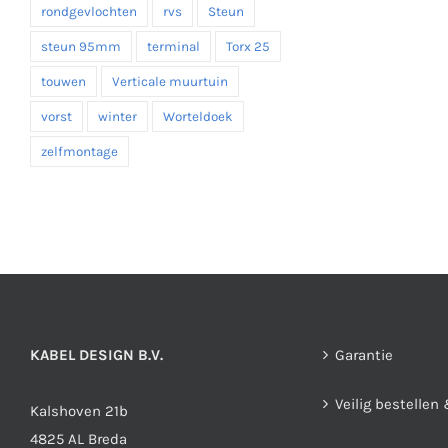
rondgevlochten
rvs
Steun
steun 95mm
terminal
Torx 25
touwen
Verticale muurtuin
vorst
winter
Worteldoek
zelfmontage
KABEL DESIGN B.V.
Garantie
Veilig bestellen
Kalshoven 21b
4825 AL Breda