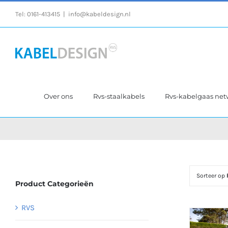
Ga
Tel:
0161-413415
|
info@kabeldesign.nl
naar
inhoud
Over ons
Rvs-staalkabels
Rvs-kabelgaas ne
Sorteer op
Product Categorieën
RVS