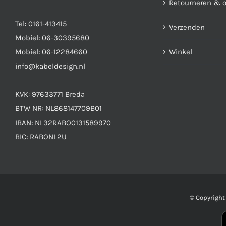
Retourneren & 
Tel:
0161-413415
Verzenden
Mobiel:
06-30395680
Mobiel:
06-12284660
Winkel
info@kabeldesign.nl
KVK: 97633771 Breda
BTW NR: NL868147709B01
IBAN: NL32RABO0131589970
BIC: RABONL2U
© Copyrigh