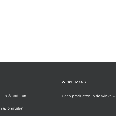
WINKELMAND
ellen & betalen
Geen producten in de winkelw
n & omruilen