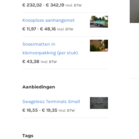
Prijsklasse:
€
232,02
-
€
342,19
Incl. BTW
€ 232,02
Knooploze aanhangernet
tot
Prijsklasse:
€
11,97
-
€
48,16
Incl. BTW
€ 342,19
€ 11,97
Snoeimatten in
tot
kleinverpakking (per stuk)
€ 48,16
€
43,38
Incl. BTW
Aanbiedingen
Swageless Terminals Small
Prijsklasse:
€
16,55
-
€
19,35
Incl. BTW
€ 16,55
tot
Tags
€ 19,35