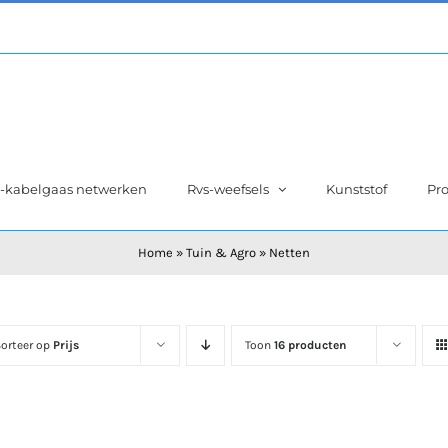
s-kabelgaas netwerken
Rvs-weefsels
Kunststof
Pro
Home
»
Tuin & Agro
»
Netten
orteer op
Prijs
Toon
16 producten