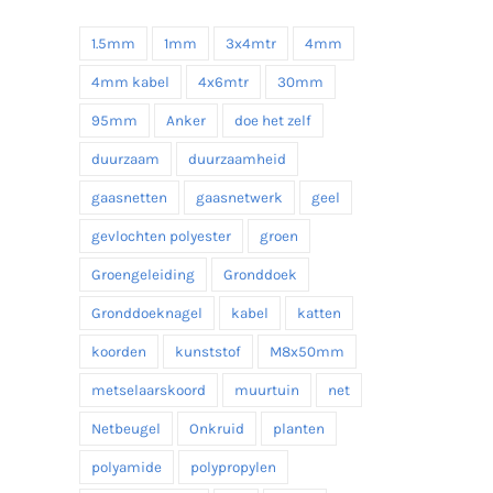
1.5mm
1mm
3x4mtr
4mm
4mm kabel
4x6mtr
30mm
95mm
Anker
doe het zelf
duurzaam
duurzaamheid
gaasnetten
gaasnetwerk
geel
gevlochten polyester
groen
Groengeleiding
Gronddoek
Gronddoeknagel
kabel
katten
koorden
kunststof
M8x50mm
metselaarskoord
muurtuin
net
Netbeugel
Onkruid
planten
polyamide
polypropylen