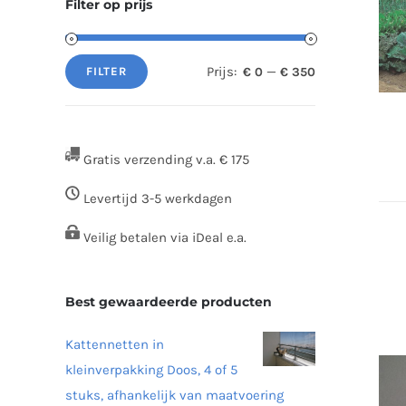
Filter op prijs
Prijs:
—
€ 0
€ 350
FILTER
Min.
Max.
prijs
prijs
Gratis verzending v.a. € 175
Levertijd 3-5 werkdagen
Veilig betalen via iDeal e.a.
Best gewaardeerde producten
Kattennetten in
kleinverpakking Doos, 4 of 5
stuks, afhankelijk van maatvoering