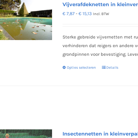
Vijverafdeknetten in kleinve
Prijsklasse:
€
7,87
-
€
15,13
Incl. BTW
€ 7,87
tot
Sterke gebreide vijvernetten met 
€ 15,13
verhinderen dat reigers en andere vo
grondpinnen voor bevestiging. Lever
Opties selecteren
Details
Dit
product
heeft
meerdere
variaties.
Deze
optie
kan
Insectennetten in kleinverpa
gekozen