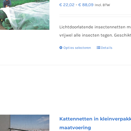
Prijsklasse:
€
22,02
-
€
88,09
Incl. BTW
worden
€ 22,02
op
tot
de
Lichtdoorlatende insectennetten 
€ 88,09
productpagina
vrijwel alle insecten tegen. Geschik
Opties selecteren
Details
Dit
product
heeft
meerdere
variaties.
Deze
optie
kan
gekozen
Kattennetten in kleinverpakk
worden
maatvoering
op