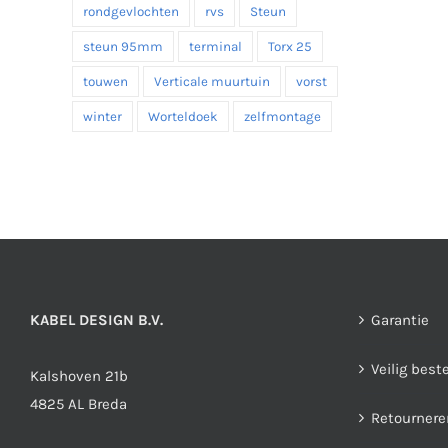
rondgevlochten
rvs
Steun
steun 95mm
terminal
Torx 25
touwen
Verticale muurtuin
vorst
winter
Worteldoek
zelfmontage
KABEL DESIGN B.V.
Garantie
Veilig best
Kalshoven 21b
4825 AL Breda
Retournere