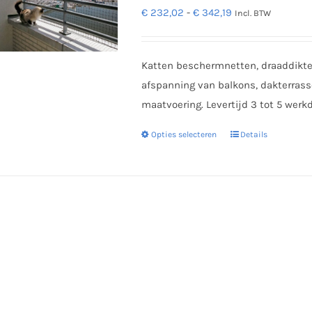
Prijsklasse:
€
232,02
-
€
342,19
Incl. BTW
de
€ 232,02
productpagina
tot
Katten beschermnetten, draaddikt
€ 342,19
afspanning van balkons, dakterrasse
maatvoering. Levertijd 3 tot 5 werk
Opties selecteren
Details
Dit
product
heeft
meerdere
variaties.
Deze
optie
kan
gekozen