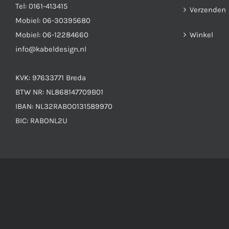
Tel:
0161-413415
Verzenden
Mobiel:
06-30395680
Mobiel:
06-12284660
Winkel
info@kabeldesign.nl
KVK: 97633771 Breda
BTW NR: NL868147709B01
IBAN: NL32RABO0131589970
BIC: RABONL2U