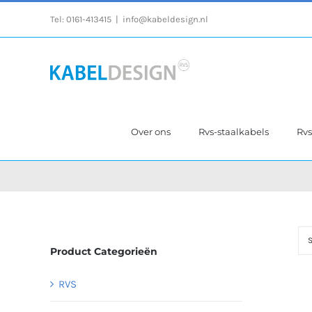
Ga
Tel:
0161-413415
|
info@kabeldesign.nl
naar
inhoud
Over ons
Rvs-staalkabels
Rv
S
Product Categorieën
RVS