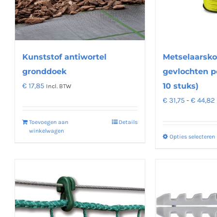
Deze
optie
kan
gekozen
worden
Kunststof antiwortel
Metselaarsko
op
gronddoek
gevlochten p
de
€
17,85
10 stuks)
Incl. BTW
productpagina
€
31,75
-
€
44,82
Toevoegen aan
Details
winkelwagen
Opties selecteren