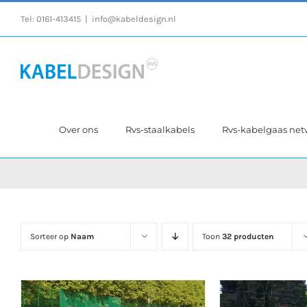
Ga
Tel:
0161-413415
|
info@kabeldesign.nl
naar
inhoud
Over ons
Rvs-staalkabels
Rvs-kabelgaas ne
Sorteer op
Naam
Toon
32 producten