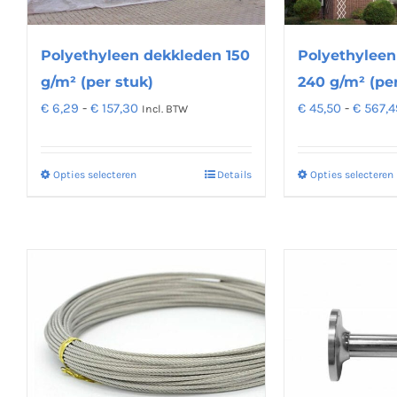
gekozen
worden
op
Polyethyleen dekkleden 150
Polyethyleen
de
g/m² (per stuk)
240 g/m² (per
productpagina
Prijsklasse:
€
6,29
-
€
157,30
€
45,50
-
€
567,4
Incl. BTW
€ 6,29
tot
Opties selecteren
Details
Opties selecteren
Dit
€ 157,30
product
heeft
meerdere
variaties.
Deze
optie
kan
gekozen