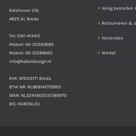
de
Veilig bestellen
productpagina
Kalshoven 21b
4825 AL Breda
Retourneren & 
Tel:
0161-413415
Verzenden
Mobiel:
06-30395680
Mobiel:
06-12284660
Winkel
info@kabeldesign.nl
KVK: 97633771 Breda
BTW NR: NL868147709B01
IBAN: NL32RABO0131589970
BIC: RABONL2U