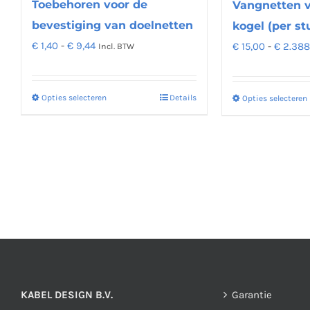
de
Toebehoren voor de
Vangnetten v
productpagina
bevestiging van doelnetten
kogel (per st
Prijsklasse:
€
1,40
-
€
9,44
€
15,00
-
€
2.388
Incl. BTW
€ 1,40
tot
Opties selecteren
Details
Opties selecteren
Dit
€ 9,44
product
heeft
meerdere
variaties.
Deze
optie
kan
gekozen
worden
op
KABEL DESIGN B.V.
Garantie