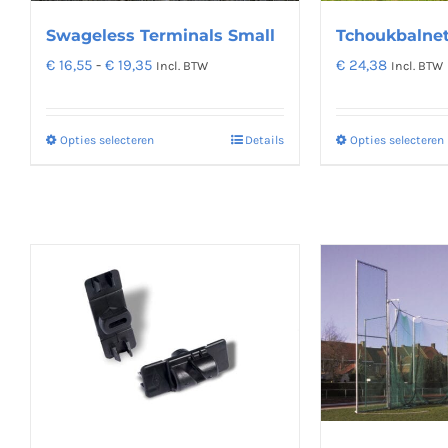
Tchoukbalnet
Swageless Terminals Small
Prijsklasse:
€
24,38
€
16,55
-
€
19,35
Incl. BTW
Incl. BTW
€ 16,55
tot
Opties selecteren
Opties selecteren
Details
Dit
€ 19,35
product
heeft
meerdere
variaties.
Deze
optie
kan
gekozen
worden
op