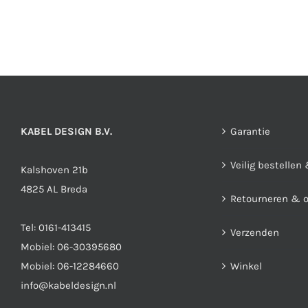
Deze
optie
kan
gekozen
worden
op
de
KABEL DESIGN B.V.
Garantie
productpagina
Veilig bestellen
Kalshoven 21b
4825 AL Breda
Retourneren & 
Tel:
0161-413415
Verzenden
Mobiel:
06-30395680
Mobiel:
06-12284660
Winkel
info@kabeldesign.nl