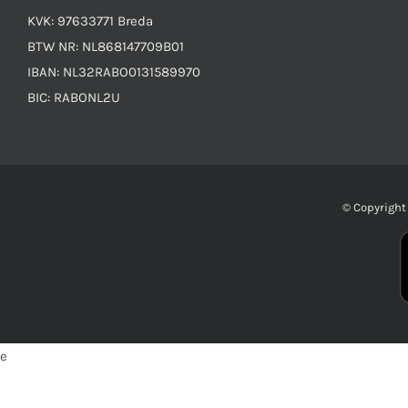
KVK: 97633771 Breda
BTW NR: NL868147709B01
IBAN: NL32RABO0131589970
BIC: RABONL2U
© Copyrigh
e