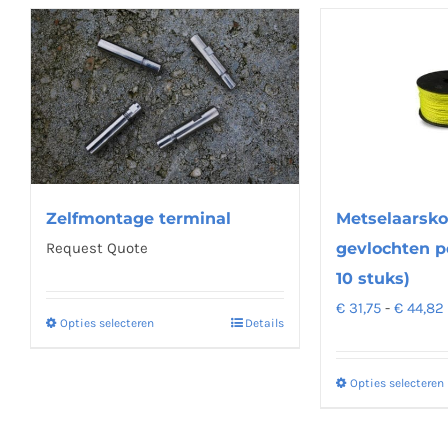
Metselaarsko
Zelfmontage terminal
gevlochten p
Request Quote
10 stuks)
€
31,75
-
€
44,82
Opties selecteren
Details
Dit
product
heeft
Opties selecteren
meerdere
variaties.