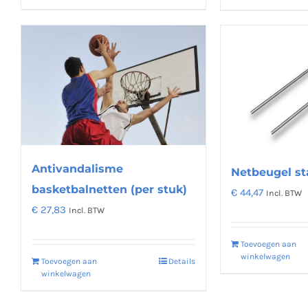
product
heeft
meerdere
variaties.
Deze
optie
kan
gekozen
worden
Antivandalisme
Netbeugel st
op
basketbalnetten (per stuk)
€
44,47
Incl. BTW
de
€
27,83
Incl. BTW
productpagina
Toevoegen aan
winkelwagen
Toevoegen aan
Details
winkelwagen