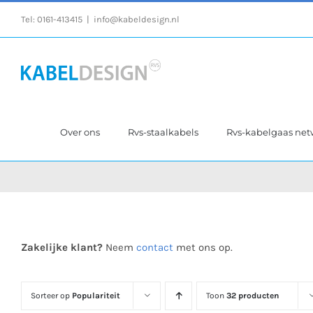
Ga
Tel:
0161-413415
|
info@kabeldesign.nl
naar
inhoud
Over ons
Rvs-staalkabels
Rvs-kabelgaas ne
Zakelijke klant?
Neem
contact
met ons op.
Sorteer op
Populariteit
Toon
32 producten