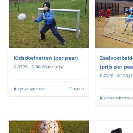
meerdere
variaties.
Deze
optie
kan
gekozen
worden
Kidsdoelnetten (per paar)
Zaalvoetbald
op
Prijsklasse:
€
37,75
-
€
88,28
(prijs per paa
Incl. BTW
de
€ 37,75
€
70,91
-
€
108,17
productpagina
tot
Opties selecteren
Details
Dit
€ 88,28
product
Opties selecteren
heeft
meerdere
variaties.
Deze