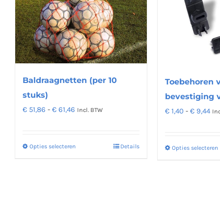
optie
kan
gekozen
worden
op
Baldraagnetten (per 10
de
Toebehoren v
productpagina
stuks)
bevestiging 
Prijsklasse:
€
51,86
-
€
61,46
Pri
Incl. BTW
€
1,40
-
€
9,44
In
€ 51,86
€ 1
tot
tot
Opties selecteren
Details
Dit
Opties selecteren
€ 61,46
€ 9
product
heeft
meerdere
variaties.
Deze