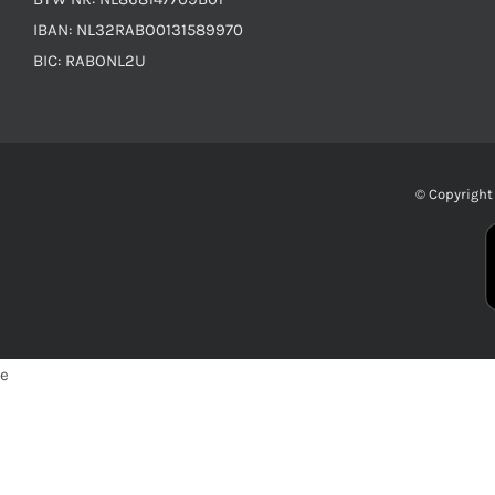
IBAN: NL32RABO0131589970
BIC: RABONL2U
© Copyrigh
e