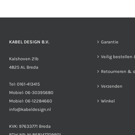
optie
kan
gekozen
worden
op
KABEL DESIGN B.V.
Garantie
de
Veilig bestellen
productpagina
Kalshoven 21b
4825 AL Breda
Retourneren & 
Tel:
0161-413415
Verzenden
Mobiel:
06-30395680
Mobiel:
06-12284660
Winkel
info@kabeldesign.nl
KVK: 97633771 Breda
BTW NR: NL868147709B01