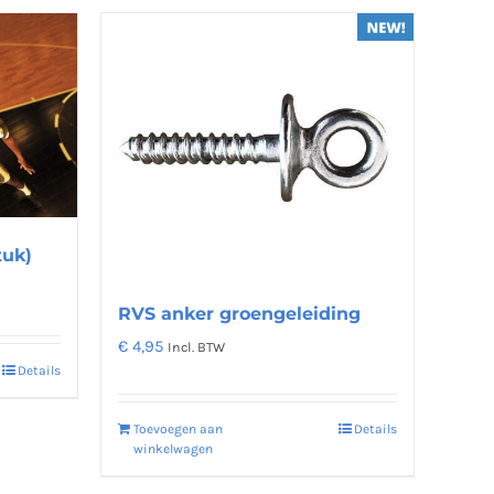
meerdere
variaties.
Deze
optie
kan
gekozen
worden
op
de
tuk)
productpagina
RVS anker groengeleiding
€
4,95
Incl. BTW
Details
Toevoegen aan
Details
winkelwagen