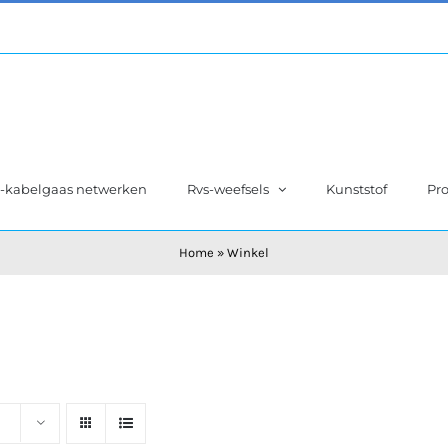
s-kabelgaas netwerken
Rvs-weefsels
Kunststof
Pro
Home
»
Winkel