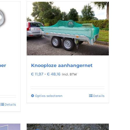
per
Knooploze aanhangernet
na
Prijsklasse:
€
11,97
-
€
48,16
Incl. BTW
€ 11,97
tot
Opties selecteren
Details
Dit
€ 48,16
Details
product
heeft
meerdere
variaties.