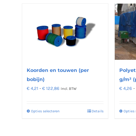
Polyet
Koorden en touwen (per
g/m² (
bobijn)
Prijsklasse:
€
4,26
-
€
4,21
-
€
122,86
Incl. BTW
€ 4,21
tot
Opties 
Opties selecteren
Details
Dit
€ 122,86
product
heeft