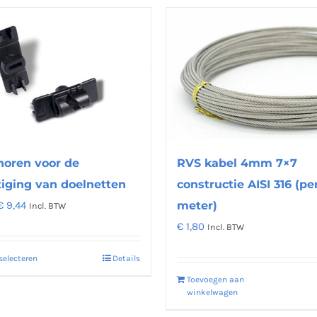
meerdere
variaties.
Deze
optie
kan
gekozen
worden
op
de
horen voor de
RVS kabel 4mm 7×7
productpagina
iging van doelnetten
constructie AISI 316 (pe
Prijsklasse:
€
9,44
meter)
Incl. BTW
€ 1,40
€
1,80
Incl. BTW
tot
selecteren
Details
Dit
€ 9,44
product
Toevoegen aan
winkelwagen
heeft