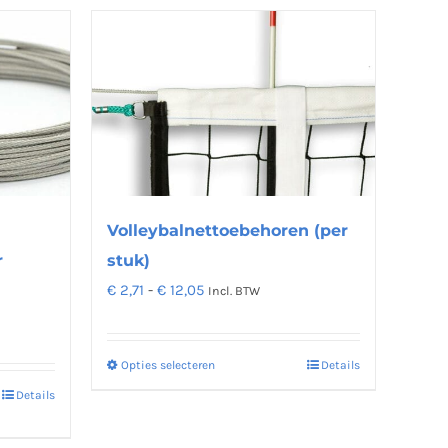
heeft
meerdere
variaties.
Deze
optie
kan
gekozen
worden
op
Volleybalnettoebehoren (per
de
stuk)
r
productpagina
Prijsklasse:
€
2,71
-
€
12,05
Incl. BTW
€ 2,71
tot
Opties selecteren
Details
Dit
€ 12,05
product
Details
heeft