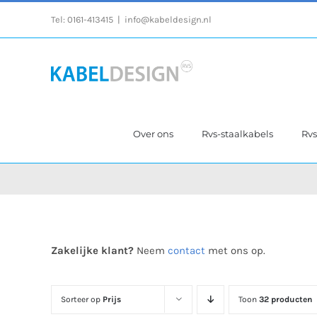
Ga
Tel:
0161-413415
|
info@kabeldesign.nl
naar
inhoud
Over ons
Rvs-staalkabels
Rv
Zakelijke klant?
Neem
contact
met ons op.
Sorteer op
Prijs
Toon
32 producten