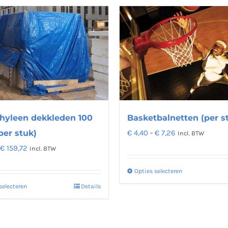
meerdere
variaties.
Deze
optie
kan
gekozen
worden
op
de
hyleen dekkleden 100
Basketbalnetten (per s
productpagina
Prijsklasse:
per stuk)
€
4,40
-
€
7,26
Incl. BTW
€ 4,40
Prijsklasse:
€
159,72
Incl. BTW
tot
€ 4,26
Opties selecteren
Dit
€ 7,26
tot
selecteren
Details
product
Dit
€ 159,72
heeft
product
meerdere
heeft