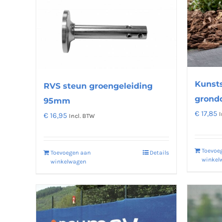
Kunsts
RVS steun groengeleiding
grond
95mm
€
17,85
I
€
16,95
Incl. BTW
Toevoe
Toevoegen aan
Details
winkel
winkelwagen