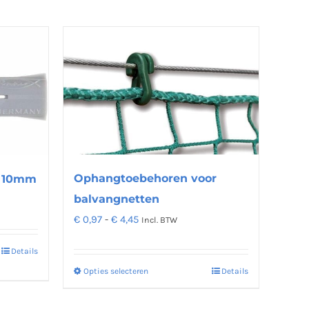
Ophangtoebehoren voor
t 10mm
balvangnetten
Prijsklasse:
€
0,97
-
€
4,45
Incl. BTW
€ 0,97
Details
tot
Opties selecteren
Details
Dit
€ 4,45
product