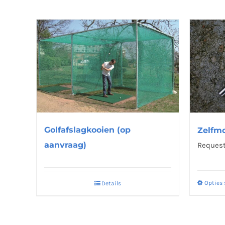
Golfafslagkooien (op
Zelfm
aanvraag)
Request
Opties 
Details