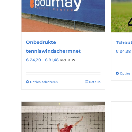
Onbedrukte
Tchouk
tenniswindschermnet
€
24,38
Prijsklasse:
€
24,20
-
€
91,48
Incl. BTW
€ 24,20
Opties 
tot
Opties selecteren
Details
Dit
€ 91,48
product
heeft
meerdere
variaties.
Deze