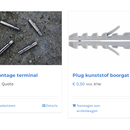
ontage terminal
Plug kunststof boorga
 Quote
€
0,50
Incl. BTW
selecteren
Details
Toevoegen aan
Dit
winkelwagen
product
heeft