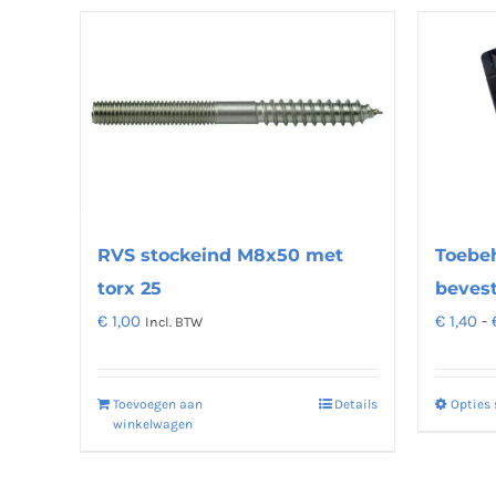
Toebe
RVS stockeind M8x50 met
bevest
torx 25
€
1,40
-
€
1,00
Incl. BTW
Opties 
Toevoegen aan
Details
winkelwagen