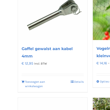
variaties.
Deze
optie
kan
gekozen
worden
op
Vogeln
Gaffel gewalst aan kabel
de
kleinv
4mm
productpagina
€
14,16
-
€
12,95
Incl. BTW
Opties 
Toevoegen aan
Details
winkelwagen