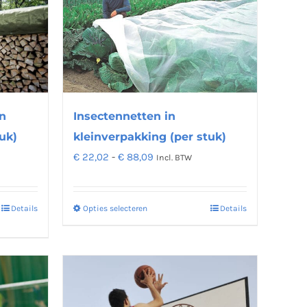
optie
kan
gekozen
worden
op
de
n
Insectennetten in
productpagina
uk)
kleinverpakking (per stuk)
na
Prijsklasse:
€
22,02
-
€
88,09
Incl. BTW
€ 22,02
tot
Details
Opties selecteren
Details
Dit
€ 88,09
product
heeft
meerdere
variaties.