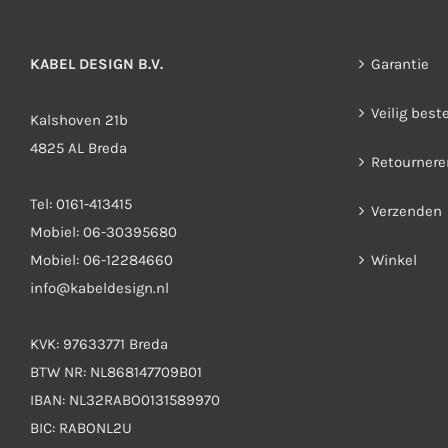
KABEL DESIGN B.V.
Garantie
Veilig best
Kalshoven 21b
4825 AL Breda
Retournere
Tel:
0161-413415
Verzenden
Mobiel:
06-30395680
Mobiel:
06-12284660
Winkel
info@kabeldesign.nl
KVK: 97633771 Breda
BTW NR: NL868147709B01
IBAN: NL32RABO0131589970
BIC: RABONL2U