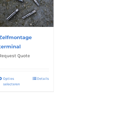
Zelfmontage
terminal
Request Quote
Opties
Details
Dit
selecteren
product
heeft
meerdere
variaties.
Deze
optie