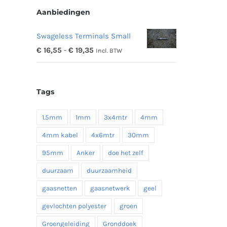
Aanbiedingen
Swageless Terminals Small
Prijsklasse:
€
16,55
-
€
19,35
Incl. BTW
€ 16,55
tot
Tags
€ 19,35
1.5mm
1mm
3x4mtr
4mm
4mm kabel
4x6mtr
30mm
95mm
Anker
doe het zelf
duurzaam
duurzaamheid
gaasnetten
gaasnetwerk
geel
gevlochten polyester
groen
Groengeleiding
Gronddoek