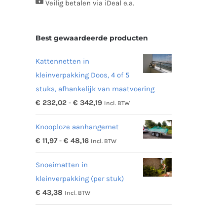
Veilig betalen via iDeal e.a.
Best gewaardeerde producten
Kattennetten in
kleinverpakking Doos, 4 of 5
stuks, afhankelijk van maatvoering
Prijsklasse:
€
232,02
-
€
342,19
Incl. BTW
€ 232,02
Knooploze aanhangernet
tot
Prijsklasse:
€
11,97
-
€
48,16
Incl. BTW
€ 342,19
€ 11,97
Snoeimatten in
tot
kleinverpakking (per stuk)
€ 48,16
€
43,38
Incl. BTW