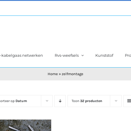
s-kabelgaas netwerken
Rvs-weefsels
Kunststof
Pro
Home
»
zelfmontage
orteer op
Datum
Toon
32 producten