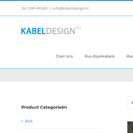
Ga
Tel:
0161-413415
|
info@kabeldesign.nl
naar
inhoud
Over ons
Rvs-staalkabels
Rv
S
Product Categorieën
RVS