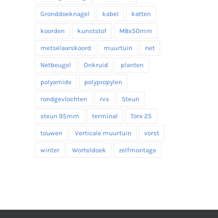
Gronddoeknagel
kabel
katten
koorden
kunststof
M8x50mm
metselaarskoord
muurtuin
net
Netbeugel
Onkruid
planten
polyamide
polypropylen
rondgevlochten
rvs
Steun
steun 95mm
terminal
Torx 25
touwen
Verticale muurtuin
vorst
winter
Worteldoek
zelfmontage