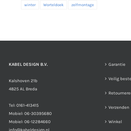
winter
Worteldoek
zelfmontage
KABEL DESIGN B.V.
Garantie
Veilig best
Kalshoven 21b
4825 AL Breda
Retournere
Tel:
0161-413415
Verzenden
Mobiel:
06-30395680
Mobiel:
06-12284660
Winkel
info@kabeldesign.nl