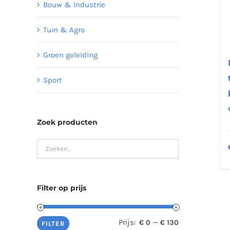
Bouw & Industrie
Tuin & Agro
Groen geleiding
Sport
Zoek producten
Filter op prijs
Prijs:
—
€ 0
€ 130
Min.
Max.
FILTER