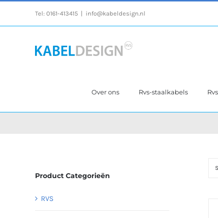
Ga
Tel:
0161-413415
|
info@kabeldesign.nl
naar
inhoud
Over ons
Rvs-staalkabels
Rv
S
Product Categorieën
RVS