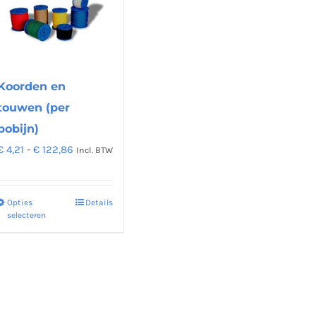
Koorden en
touwen (per
bobijn)
Prijsklasse:
€
4,21
-
€
122,86
Incl. BTW
€ 4,21
tot
Opties
Details
Dit
€ 122,86
selecteren
product
heeft
meerdere
variaties.
Deze