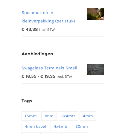
€ 11,97
Snoeimatten in
tot
kleinverpakking (per stuk)
€ 48,16
€
43,38
Incl. BTW
Aanbiedingen
Swageless Terminals Small
Prijsklasse:
€
16,55
-
€
19,35
Incl. BTW
€ 16,55
tot
Tags
€ 19,35
1.5mm
1mm
3x4mtr
4mm
4mm kabel
4x6mtr
30mm