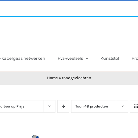
s-kabelgaas netwerken
Rvs-weefsels
Kunststof
Pro
Home
»
rondgevlochten
orteer op
Prijs
Toon
48 producten