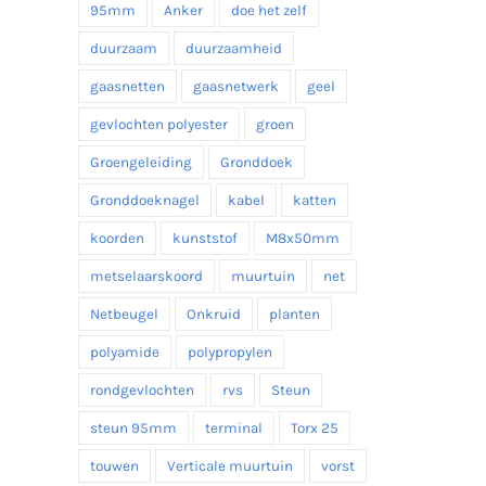
95mm
Anker
doe het zelf
duurzaam
duurzaamheid
gaasnetten
gaasnetwerk
geel
gevlochten polyester
groen
Groengeleiding
Gronddoek
Gronddoeknagel
kabel
katten
koorden
kunststof
M8x50mm
metselaarskoord
muurtuin
net
Netbeugel
Onkruid
planten
polyamide
polypropylen
rondgevlochten
rvs
Steun
steun 95mm
terminal
Torx 25
touwen
Verticale muurtuin
vorst