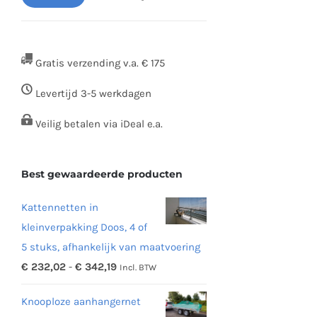
Min.
Max.
prijs
prijs
Gratis verzending v.a. € 175
Levertijd 3-5 werkdagen
Veilig betalen via iDeal e.a.
Best gewaardeerde producten
Kattennetten in
kleinverpakking Doos, 4 of
5 stuks, afhankelijk van maatvoering
Prijsklasse:
€
232,02
-
€
342,19
Incl. BTW
€ 232,02
Knooploze aanhangernet
tot