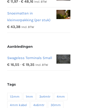
Prijsklasse:
€
11,97
-
€
48,16
Incl. BTW
€ 342,19
€ 11,97
Snoeimatten in
tot
kleinverpakking (per stuk)
€ 48,16
€
43,38
Incl. BTW
Aanbiedingen
Swageless Terminals Small
Prijsklasse:
€
16,55
-
€
19,35
Incl. BTW
€ 16,55
tot
Tags
€ 19,35
1.5mm
1mm
3x4mtr
4mm
4mm kabel
4x6mtr
30mm