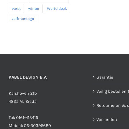
vorst
winter
Worteldoek
zelfmontage
KABEL DESIGN B.V.
Garantie
Veilig bestellen
Kalshoven 21b
4825 AL Breda
Retourneren & 
Tel:
0161-413415
Verzenden
Mobiel:
06-30395680