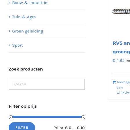
Bouw & Industrie
Tuin & Agro
Groen geleiding
RVS an
Sport
groeng
€
4,95
In
Zoek producten
Toevoeg
aan
winkel
Filter op prijs
Prijs:
—
€ 0
€ 10
FILTER