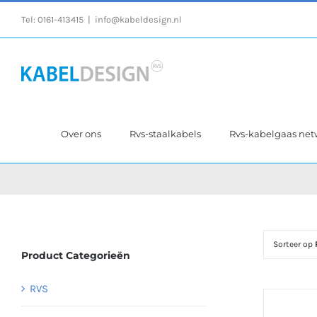
Ga
Tel:
0161-413415
|
info@kabeldesign.nl
naar
inhoud
Over ons
Rvs-staalkabels
Rvs-kabelgaas ne
Sorteer op
Product Categorieën
RVS