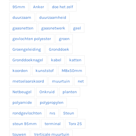
95mm
Anker
doe het zelf
duurzaam
duurzaamheid
gaasnetten
gaasnetwerk
geel
gevlochten polyester
groen
Groengeleiding
Gronddoek
Gronddoeknagel
kabel
katten
koorden
kunststof
M8x50mm
metselaarskoord
muurtuin
net
Netbeugel
Onkruid
planten
polyamide
polypropylen
rondgevlochten
rvs
Steun
steun 95mm
terminal
Torx 25
touwen
Verticale muurtuin