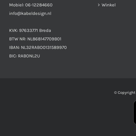
Mobiel:
06-12284660
Winkel
info@kabeldesign.nl
KVK: 97633771 Breda
BTW NR: NL868147709B01
IBAN: NL32RABO0131589970
BIC: RABONL2U
© Copyrigh