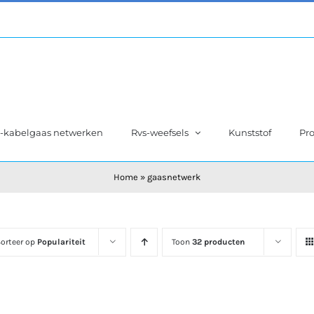
s-kabelgaas netwerken
Rvs-weefsels
Kunststof
Pro
Home
»
gaasnetwerk
orteer op
Populariteit
Toon
32 producten