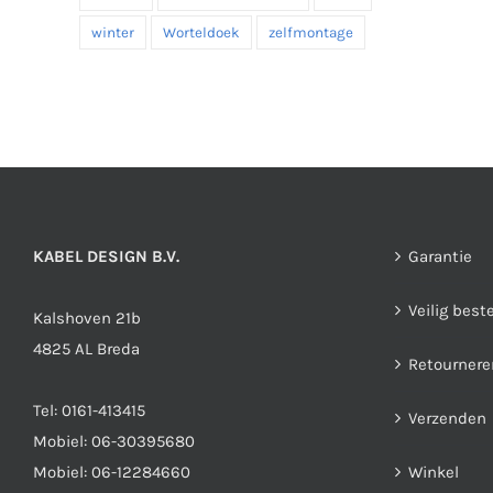
winter
Worteldoek
zelfmontage
KABEL DESIGN B.V.
Garantie
Veilig best
Kalshoven 21b
4825 AL Breda
Retournere
Tel:
0161-413415
Verzenden
Mobiel:
06-30395680
Mobiel:
06-12284660
Winkel