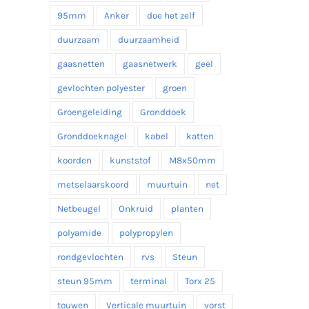
95mm
Anker
doe het zelf
duurzaam
duurzaamheid
gaasnetten
gaasnetwerk
geel
gevlochten polyester
groen
Groengeleiding
Gronddoek
Gronddoeknagel
kabel
katten
koorden
kunststof
M8x50mm
metselaarskoord
muurtuin
net
Netbeugel
Onkruid
planten
polyamide
polypropylen
rondgevlochten
rvs
Steun
steun 95mm
terminal
Torx 25
touwen
Verticale muurtuin
vorst