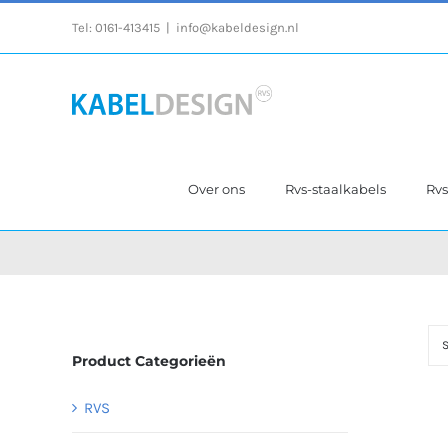
Ga
Tel:
0161-413415
|
info@kabeldesign.nl
naar
inhoud
Over ons
Rvs-staalkabels
Rv
S
Product Categorieën
RVS