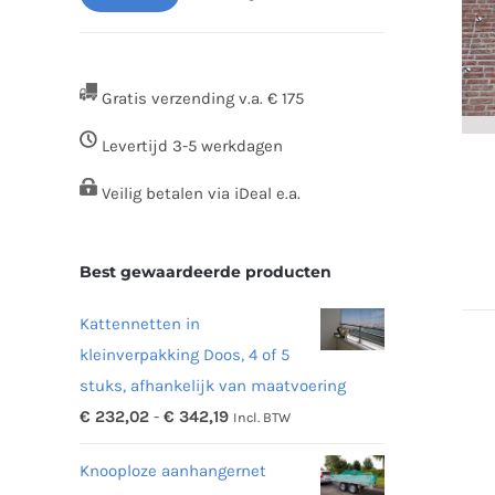
Min.
Max.
prijs
prijs
Gratis verzending v.a. € 175
Levertijd 3-5 werkdagen
Veilig betalen via iDeal e.a.
Best gewaardeerde producten
Kattennetten in
kleinverpakking Doos, 4 of 5
stuks, afhankelijk van maatvoering
Prijsklasse:
€
232,02
-
€
342,19
Incl. BTW
€ 232,02
Knooploze aanhangernet
tot