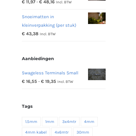
Prijsklasse:
€
11,97
-
€
48,16
Incl. BTW
€ 342,19
€ 11,97
Snoeimatten in
tot
kleinverpakking (per stuk)
€ 48,16
€
43,38
Incl. BTW
Aanbiedingen
Swageless Terminals Small
Prijsklasse:
€
16,55
-
€
19,35
Incl. BTW
€ 16,55
tot
Tags
€ 19,35
1.5mm
1mm
3x4mtr
4mm
4mm kabel
4x6mtr
30mm