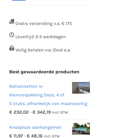
prijs
prijs
Gratis verzending v.a. € 175
Levertijd 3-5 werkdagen
Veilig betalen via iDeal e.a.
Best gewaardeerde producten
Kattennetten in
kleinverpakking Doos, 4 of
5 stuks, afhankelijk van maatvoering
Prijsklasse:
€
232,02
-
€
342,19
Incl. BTW
€ 232,02
Knooploze aanhangernet
tot
Prijsklasse:
€
11,97
-
€
48,16
Incl. BTW
€ 342,19