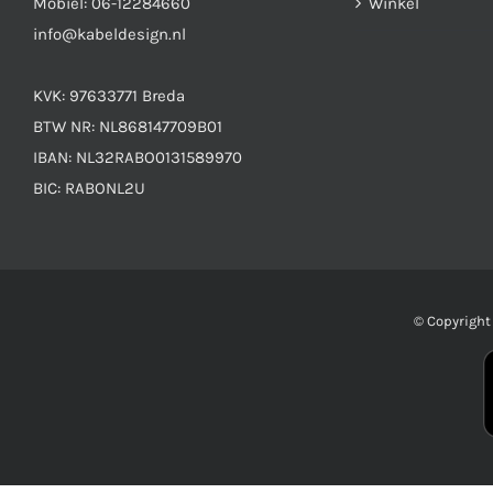
Mobiel:
06-12284660
Winkel
info@kabeldesign.nl
KVK: 97633771 Breda
BTW NR: NL868147709B01
IBAN: NL32RABO0131589970
BIC: RABONL2U
© Copyrigh