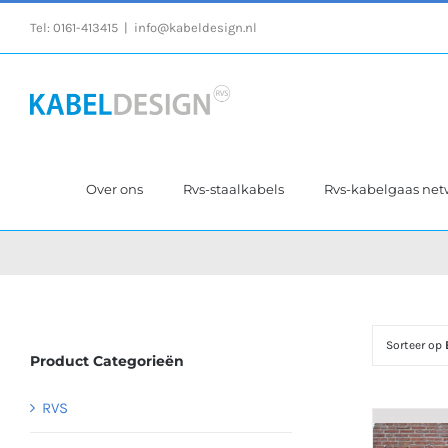
Ga
Tel:
0161-413415
|
info@kabeldesign.nl
naar
inhoud
Over ons
Rvs-staalkabels
Rvs-kabelgaas ne
Sorteer op
Product Categorieën
RVS