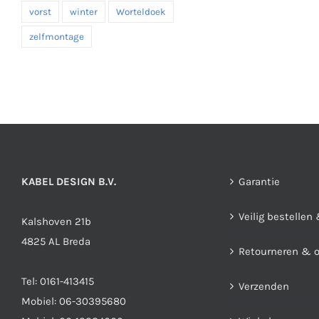
vorst
winter
Worteldoek
zelfmontage
KABEL DESIGN B.V.
Garantie
Veilig bestellen
Kalshoven 21b
4825 AL Breda
Retourneren & 
Tel:
0161-413415
Verzenden
Mobiel:
06-30395680