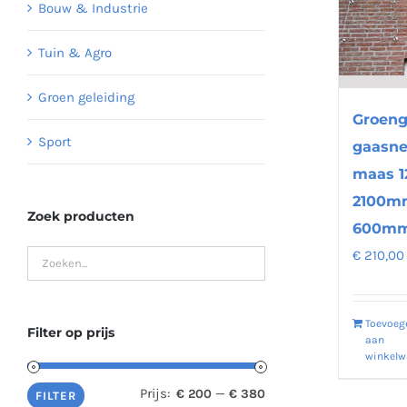
Bouw & Industrie
Tuin & Agro
Groen geleiding
Groeng
Sport
gaasn
maas 
2100m
Zoek producten
600mm
€
210,00
Toevoeg
Filter op prijs
aan
winkel
Prijs:
—
€ 200
€ 380
Min.
Max.
FILTER