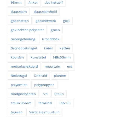
95mm
Anker
doe het zelf
duurzaam
duurzaamheid
gaasnetten
gaasnetwerk
geel
gevlochten polyester
groen
Groengeleiding
Gronddoek
Gronddoeknagel
kabel
katten
koorden
kunststof
M8x50mm
metselaarskoord
muurtuin
net
Netbeugel
Onkruid
planten
polyamide
polypropylen
rondgevlochten
rvs
Steun
steun 95mm
terminal
Torx 25
touwen
Verticale muurtuin