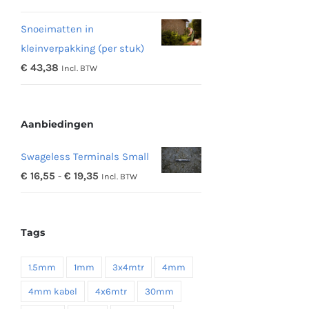
€ 11,97
Snoeimatten in
tot
kleinverpakking (per stuk)
€ 48,16
€
43,38
Incl. BTW
Aanbiedingen
Swageless Terminals Small
Prijsklasse:
€
16,55
-
€
19,35
Incl. BTW
€ 16,55
tot
Tags
€ 19,35
1.5mm
1mm
3x4mtr
4mm
4mm kabel
4x6mtr
30mm