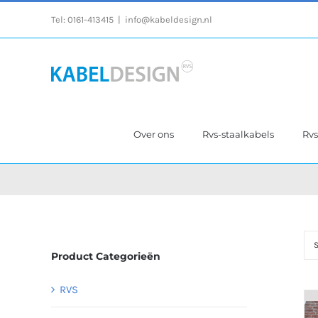
Ga
Tel:
0161-413415
|
info@kabeldesign.nl
naar
inhoud
Over ons
Rvs-staalkabels
Rv
S
Product Categorieën
RVS