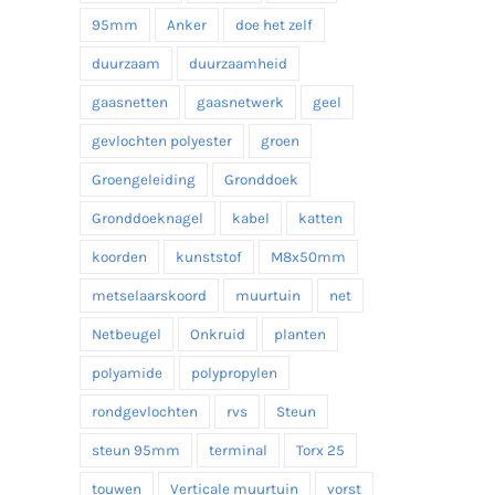
95mm
Anker
doe het zelf
duurzaam
duurzaamheid
gaasnetten
gaasnetwerk
geel
gevlochten polyester
groen
Groengeleiding
Gronddoek
Gronddoeknagel
kabel
katten
koorden
kunststof
M8x50mm
metselaarskoord
muurtuin
net
Netbeugel
Onkruid
planten
polyamide
polypropylen
rondgevlochten
rvs
Steun
steun 95mm
terminal
Torx 25
touwen
Verticale muurtuin
vorst