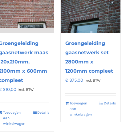
Groengeleiding
Groengeleiding
gaasnetwerk maas
gaasnetwerk set
120x210mm,
2800mm x
2100mm x 600mm
1200mm compleet
compleet
€
375,00
Incl. BTW
€
210,00
Incl. BTW
Toevoegen
Details
aan
Toevoegen
Details
winkelwagen
aan
winkelwagen