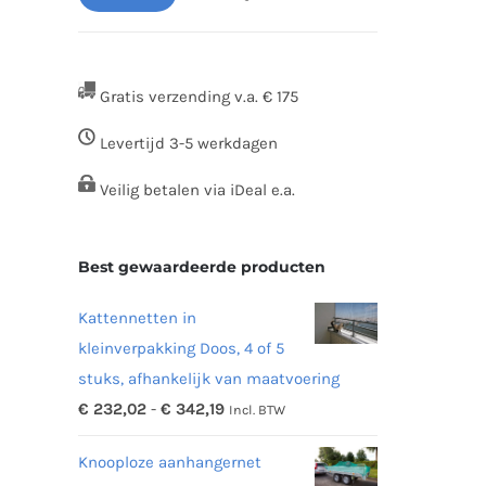
Min.
Max.
prijs
prijs
Gratis verzending v.a. € 175
Levertijd 3-5 werkdagen
Veilig betalen via iDeal e.a.
Best gewaardeerde producten
Kattennetten in
kleinverpakking Doos, 4 of 5
stuks, afhankelijk van maatvoering
Prijsklasse:
€
232,02
-
€
342,19
Incl. BTW
€ 232,02
Knooploze aanhangernet
tot