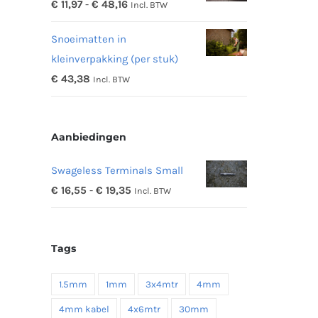
Prijsklasse:
€
11,97
-
€
48,16
Incl. BTW
€ 342,19
€ 11,97
Snoeimatten in
tot
kleinverpakking (per stuk)
€ 48,16
€
43,38
Incl. BTW
Aanbiedingen
Swageless Terminals Small
Prijsklasse:
€
16,55
-
€
19,35
Incl. BTW
€ 16,55
tot
Tags
€ 19,35
1.5mm
1mm
3x4mtr
4mm
4mm kabel
4x6mtr
30mm