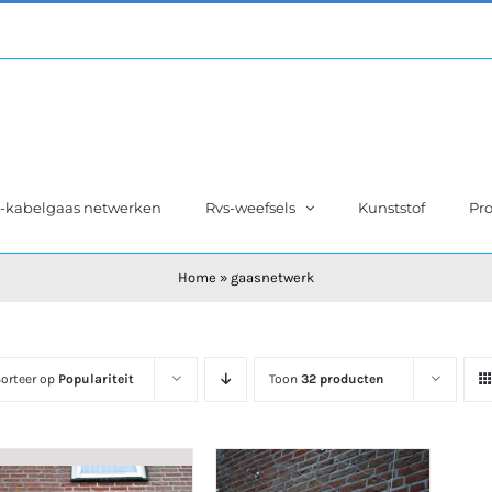
s-kabelgaas netwerken
Rvs-weefsels
Kunststof
Pro
Home
»
gaasnetwerk
orteer op
Populariteit
Toon
32 producten