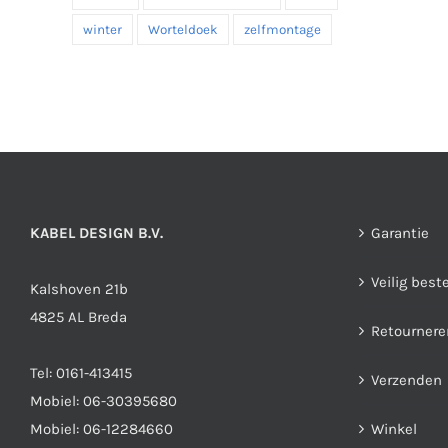
winter
Worteldoek
zelfmontage
KABEL DESIGN B.V.
Garantie
Veilig best
Kalshoven 21b
4825 AL Breda
Retournere
Tel:
0161-413415
Verzenden
Mobiel:
06-30395680
Mobiel:
06-12284660
Winkel