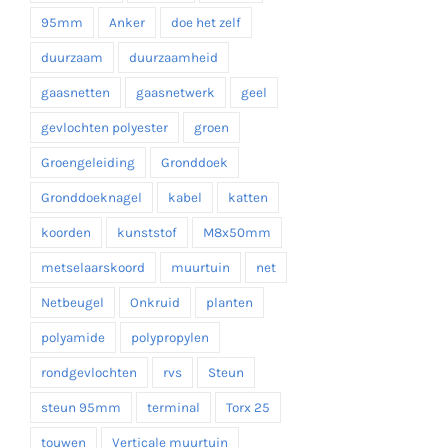
95mm
Anker
doe het zelf
duurzaam
duurzaamheid
gaasnetten
gaasnetwerk
geel
gevlochten polyester
groen
Groengeleiding
Gronddoek
Gronddoeknagel
kabel
katten
koorden
kunststof
M8x50mm
metselaarskoord
muurtuin
net
Netbeugel
Onkruid
planten
polyamide
polypropylen
rondgevlochten
rvs
Steun
steun 95mm
terminal
Torx 25
touwen
Verticale muurtuin