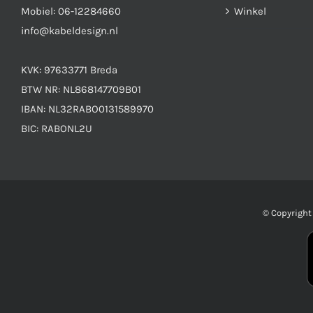
Mobiel:
06-12284660
Winkel
info@kabeldesign.nl
KVK: 97633771 Breda
BTW NR: NL868147709B01
IBAN: NL32RABO0131589970
BIC: RABONL2U
© Copyrigh