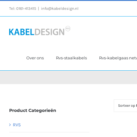
Ga
Tel:
0161-413415
|
info@kabeldesign.nl
naar
inhoud
Over ons
Rvs-staalkabels
Rvs-kabelgaas ne
Sorteer op
Product Categorieën
RVS