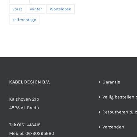
vorst
winter
Worteldoek
zelfmontage
KABEL DESIGN B.V.
Garantie
Veilig bestellen
Kalshoven 21b
4825 AL Breda
Retourneren & 
Tel:
0161-413415
Verzenden
Mobiel:
06-30395680