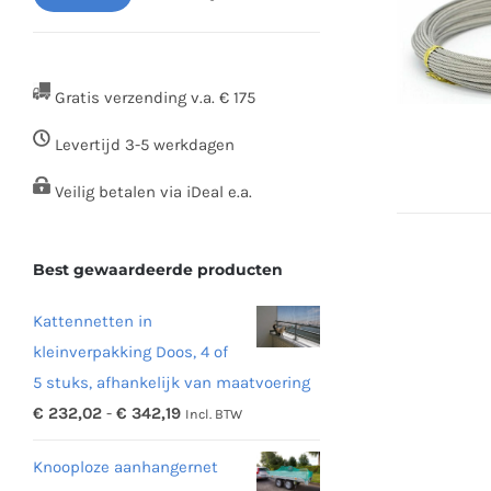
Min.
Max.
prijs
prijs
Gratis verzending v.a. € 175
Levertijd 3-5 werkdagen
Veilig betalen via iDeal e.a.
Best gewaardeerde producten
Kattennetten in
kleinverpakking Doos, 4 of
5 stuks, afhankelijk van maatvoering
Prijsklasse:
€
232,02
-
€
342,19
Incl. BTW
€ 232,02
Knooploze aanhangernet
tot