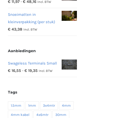
Prijsklasse:
€
11,97
-
€
48,16
Incl. BTW
€ 342,19
€ 11,97
Snoeimatten in
tot
kleinverpakking (per stuk)
€ 48,16
€
43,38
Incl. BTW
Aanbiedingen
Swageless Terminals Small
Prijsklasse:
€
16,55
-
€
19,35
Incl. BTW
€ 16,55
tot
Tags
€ 19,35
1.5mm
1mm
3x4mtr
4mm
4mm kabel
4x6mtr
30mm