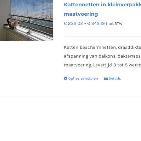
Kattennetten in kleinverpakk
maatvoering
Prijsklasse:
€
232,02
-
€
342,19
Incl. BTW
€ 232,02
tot
Katten beschermnetten, draaddikt
€ 342,19
afspanning van balkons, dakterrasse
maatvoering. Levertijd 3 tot 5 werk
Opties selecteren
Details
Dit
product
heeft
meerdere
variaties.
Deze
optie