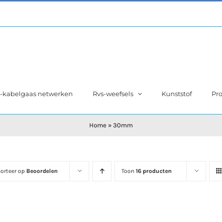
s-kabelgaas netwerken
Rvs-weefsels
Kunststof
Pro
Home
»
30mm
orteer op
Beoordelen
Toon
16 producten