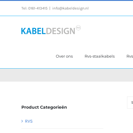
Ga
Tel:
0161-413415
|
info@kabeldesign.nl
naar
inhoud
Over ons
Rvs-staalkabels
Rv
S
Product Categorieën
RVS