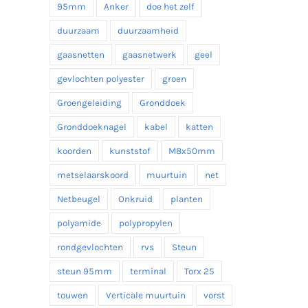
95mm
Anker
doe het zelf
duurzaam
duurzaamheid
gaasnetten
gaasnetwerk
geel
gevlochten polyester
groen
Groengeleiding
Gronddoek
Gronddoeknagel
kabel
katten
koorden
kunststof
M8x50mm
metselaarskoord
muurtuin
net
Netbeugel
Onkruid
planten
polyamide
polypropylen
rondgevlochten
rvs
Steun
steun 95mm
terminal
Torx 25
touwen
Verticale muurtuin
vorst