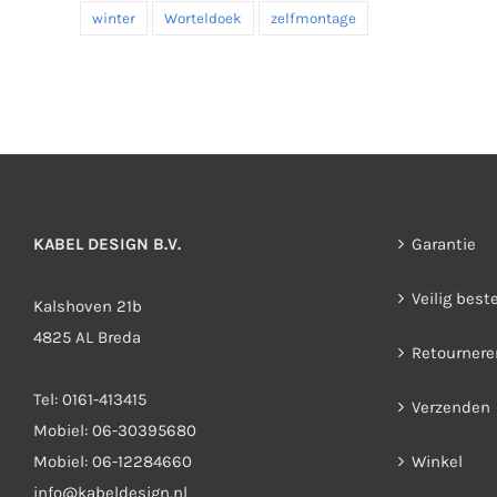
winter
Worteldoek
zelfmontage
KABEL DESIGN B.V.
Garantie
Veilig best
Kalshoven 21b
4825 AL Breda
Retournere
Tel:
0161-413415
Verzenden
Mobiel:
06-30395680
Mobiel:
06-12284660
Winkel
info@kabeldesign.nl