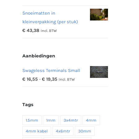
€ 11,97
Snoeimatten in
tot
kleinverpakking (per stuk)
€ 48,16
€
43,38
Incl. BTW
Aanbiedingen
Swageless Terminals Small
Prijsklasse:
€
16,55
-
€
19,35
Incl. BTW
€ 16,55
tot
Tags
€ 19,35
1.5mm
1mm
3x4mtr
4mm
4mm kabel
4x6mtr
30mm