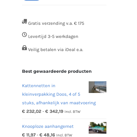
prijs
prijs
Gratis verzending v.a. € 175
Levertijd 3-5 werkdagen
Veilig betalen via iDeal e.a.
Best gewaardeerde producten
Kattennetten in
kleinverpakking Doos, 4 of 5
stuks, afhankelijk van maatvoering
Prijsklasse:
€
232,02
-
€
342,19
Incl. BTW
€ 232,02
Knooploze aanhangernet
tot
Prijsklasse:
€
11,97
-
€
48,16
Incl. BTW
€ 342,19