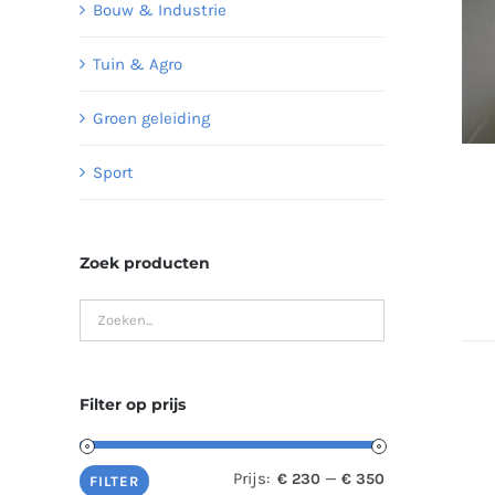
Bouw & Industrie
Tuin & Agro
Groen geleiding
Sport
Zoek producten
Filter op prijs
Prijs:
—
€ 230
€ 350
Min.
Max.
FILTER