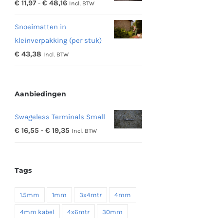
Prijsklasse:
€
11,97
-
€
48,16
Incl. BTW
€ 342,19
€ 11,97
Snoeimatten in
tot
kleinverpakking (per stuk)
€ 48,16
€
43,38
Incl. BTW
Aanbiedingen
Swageless Terminals Small
Prijsklasse:
€
16,55
-
€
19,35
Incl. BTW
€ 16,55
tot
Tags
€ 19,35
1.5mm
1mm
3x4mtr
4mm
4mm kabel
4x6mtr
30mm