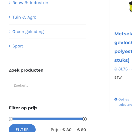
Bouw & Industrie
Tuin & Agro
Groen geleiding
Metsel
gevloc
Sport
polyest
stuks)
€
31,75
-
Zoek producten
BTW
Opties
selecter
Filter op prijs
Prijs:
—
€ 30
€ 50
FILTER