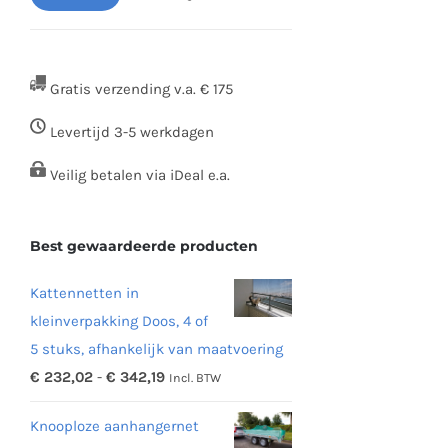
Min.
Max.
prijs
prijs
Gratis verzending v.a. € 175
Levertijd 3-5 werkdagen
Veilig betalen via iDeal e.a.
Best gewaardeerde producten
Kattennetten in
kleinverpakking Doos, 4 of
5 stuks, afhankelijk van maatvoering
Prijsklasse:
€
232,02
-
€
342,19
Incl. BTW
€ 232,02
Knooploze aanhangernet
tot