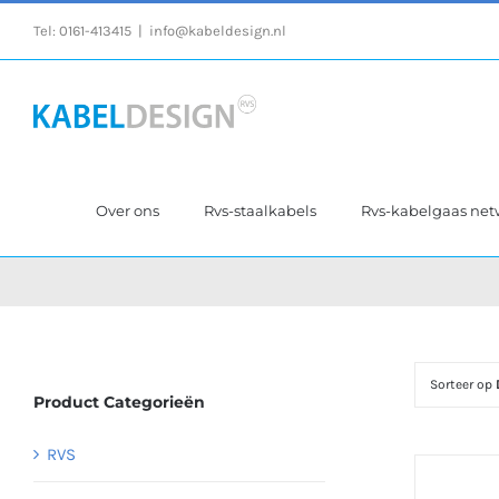
Ga
Tel:
0161-413415
|
info@kabeldesign.nl
naar
inhoud
Over ons
Rvs-staalkabels
Rvs-kabelgaas ne
Sorteer op
Product Categorieën
RVS