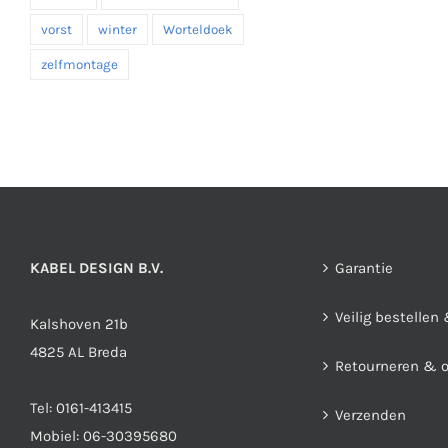
vorst
winter
Worteldoek
zelfmontage
KABEL DESIGN B.V.
Garantie
Veilig bestellen
Kalshoven 21b
4825 AL Breda
Retourneren & 
Tel:
0161-413415
Verzenden
Mobiel:
06-30395680