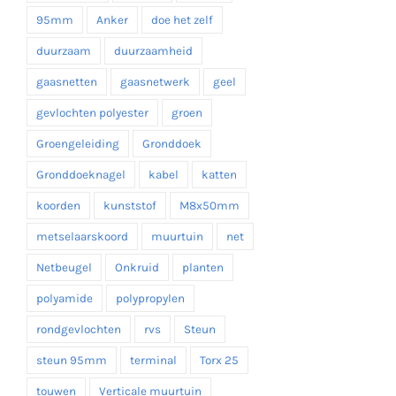
95mm
Anker
doe het zelf
duurzaam
duurzaamheid
gaasnetten
gaasnetwerk
geel
gevlochten polyester
groen
Groengeleiding
Gronddoek
Gronddoeknagel
kabel
katten
koorden
kunststof
M8x50mm
metselaarskoord
muurtuin
net
Netbeugel
Onkruid
planten
polyamide
polypropylen
rondgevlochten
rvs
Steun
steun 95mm
terminal
Torx 25
touwen
Verticale muurtuin