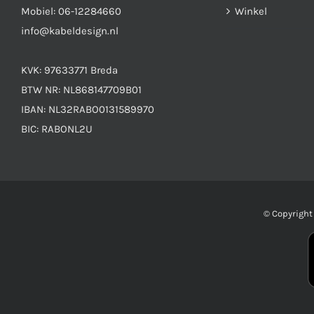
Mobiel:
06-12284660
Winkel
info@kabeldesign.nl
KVK: 97633771 Breda
BTW NR: NL868147709B01
IBAN: NL32RABO0131589970
BIC: RABONL2U
© Copyrigh