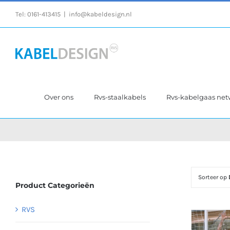
Ga
Tel:
0161-413415
|
info@kabeldesign.nl
naar
inhoud
Over ons
Rvs-staalkabels
Rvs-kabelgaas ne
Sorteer op
Product Categorieën
RVS