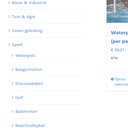
Bouw & Industrie
Tuin & Agro
Groen geleiding
Waterp
(per pa
Sport
€
54,21
-
Waterpolo
BTW
Boogschieten
Opties
Discuswerpen
selecter
Golf
Badminton
Beachvolleybal