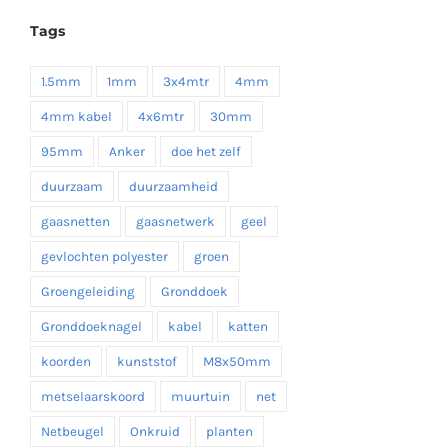
tot
Tags
€ 19,35
1.5mm
1mm
3x4mtr
4mm
4mm kabel
4x6mtr
30mm
95mm
Anker
doe het zelf
duurzaam
duurzaamheid
gaasnetten
gaasnetwerk
geel
gevlochten polyester
groen
Groengeleiding
Gronddoek
Gronddoeknagel
kabel
katten
koorden
kunststof
M8x50mm
metselaarskoord
muurtuin
net
Netbeugel
Onkruid
planten