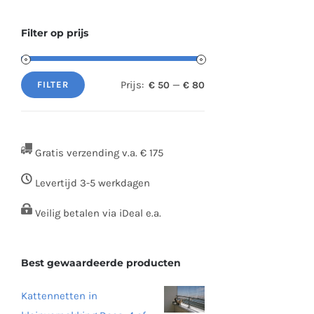
Filter op prijs
Prijs:
—
€ 50
€ 80
FILTER
Min.
Max.
prijs
prijs
Gratis verzending v.a. € 175
Levertijd 3-5 werkdagen
Veilig betalen via iDeal e.a.
Best gewaardeerde producten
Kattennetten in