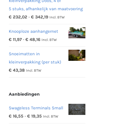
kleinverpakking Doos, 4 of
5 stuks, afhankelijk van maatvoering
Prijsklasse:
€
232,02
-
€
342,19
Incl. BTW
€ 232,02
Knooploze aanhangernet
tot
Prijsklasse:
€
11,97
-
€
48,16
Incl. BTW
€ 342,19
€ 11,97
Snoeimatten in
tot
kleinverpakking (per stuk)
€ 48,16
€
43,38
Incl. BTW
Aanbiedingen
Swageless Terminals Small
Prijsklasse:
€
16,55
-
€
19,35
Incl. BTW
€ 16,55