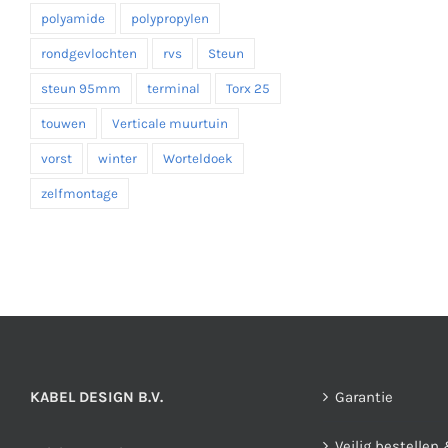
polyamide
polypropylen
rondgevlochten
rvs
Steun
steun 95mm
terminal
Torx 25
touwen
Verticale muurtuin
vorst
winter
Worteldoek
zelfmontage
KABEL DESIGN B.V.
Garantie
Veilig bestellen