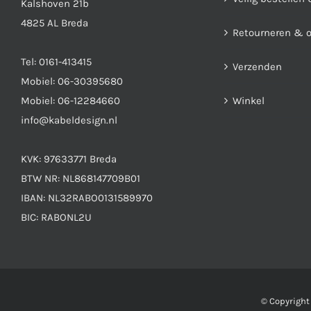
Kalshoven 21b
4825 AL Breda
Retourneren & 
Tel:
0161-413415
Verzenden
Mobiel:
06-30395680
Mobiel:
06-12284660
Winkel
info@kabeldesign.nl
KVK: 97633771 Breda
BTW NR: NL868147709B01
IBAN: NL32RABO0131589970
BIC: RABONL2U
© Copyrigh