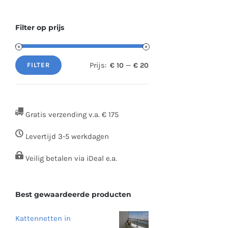
Filter op prijs
Prijs:
—
€ 10
€ 20
FILTER
Min.
Max.
prijs
prijs
Gratis verzending v.a. € 175
Levertijd 3-5 werkdagen
Veilig betalen via iDeal e.a.
Best gewaardeerde producten
Kattennetten in