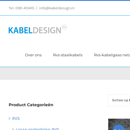
Ga
Tel:
0161-413415
|
info@kabeldesign.nl
naar
inhoud
Over ons
Rvs-staalkabels
Rvs-kabelgaas ne
Sorteer op
Product Categorieën
RVS
Losse onderdelen RVS