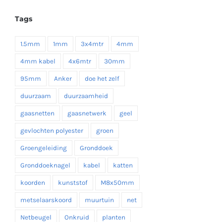
tot
Tags
€ 19,35
1.5mm
1mm
3x4mtr
4mm
4mm kabel
4x6mtr
30mm
95mm
Anker
doe het zelf
duurzaam
duurzaamheid
gaasnetten
gaasnetwerk
geel
gevlochten polyester
groen
Groengeleiding
Gronddoek
Gronddoeknagel
kabel
katten
koorden
kunststof
M8x50mm
metselaarskoord
muurtuin
net
Netbeugel
Onkruid
planten