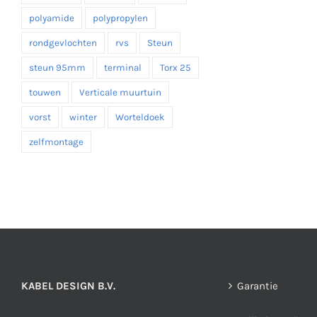
polyamide
polypropylen
rondgevlochten
rvs
Steun
steun 95mm
terminal
Torx 25
touwen
Verticale muurtuin
vorst
winter
Worteldoek
zelfmontage
KABEL DESIGN B.V.
Garantie