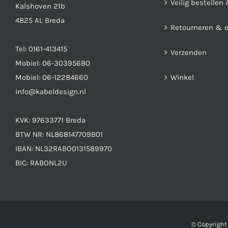
Veilig bestellen
Kalshoven 21b
4825 AL Breda
Retourneren & 
Tel:
0161-413415
Verzenden
Mobiel:
06-30395680
Mobiel:
06-12284660
Winkel
info@kabeldesign.nl
KVK: 97633771 Breda
BTW NR: NL868147709B01
IBAN: NL32RABO0131589970
BIC: RABONL2U
© Copyrigh