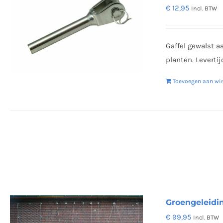
€
12,95
Incl. BTW
Gaffel gewalst a
planten. Leverti
Toevoegen aan wi
Groengeleidi
€
99,95
Incl. BTW