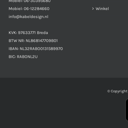
Mobiel:
06-30395680
Mobiel:
06-12284660
Winkel
info@kabeldesign.nl
KVK: 97633771 Breda
BTW NR: NL868147709B01
IBAN: NL32RABO0131589970
BIC: RABONL2U
© Copyrigh