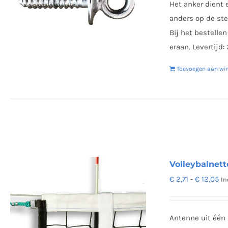
Het anker dient 
anders op de st
Bij het bestelle
eraan. Levertijd:
Toevoegen aan wi
Volleybalnett
Pr
€
2,71
-
€
12,05
In
€ 2
to
Antenne uit één
€ 