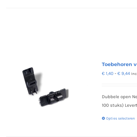
Toebehoren v
Pri
€
1,40
-
€
9,44
Inc
€ 1
tot
Dubbele open N
€ 9
100 stuks) Lever
Opties selecteren