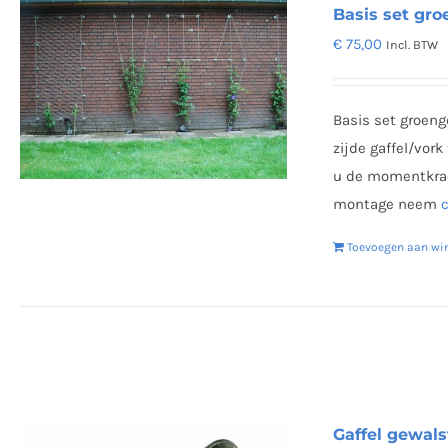
Basis set gr
€
75,00
Incl. BTW
Basis set groeng
zijde gaffel/vor
u de momentkrac
montage neem
Toevoegen aan wi
Gaffel gewal