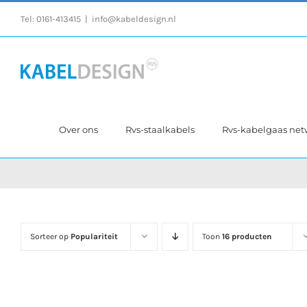
Ga
Tel:
0161-413415
|
info@kabeldesign.nl
naar
inhoud
Over ons
Rvs-staalkabels
Rvs-kabelgaas ne
Sorteer op
Populariteit
Toon
16 producten