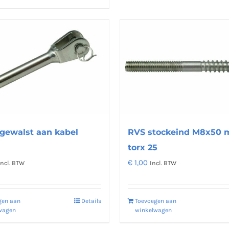
RVS stockeind M8x50 
 gewalst aan kabel
torx 25
€
1,00
Incl. BTW
Incl. BTW
Toevoegen aan
gen aan
Details
winkelwagen
wagen