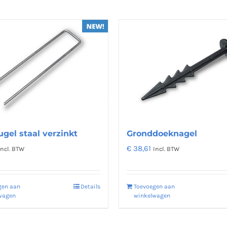
gel staal verzinkt
Gronddoeknagel
€
38,61
Incl. BTW
Incl. BTW
gen aan
Details
Toevoegen aan
wagen
winkelwagen