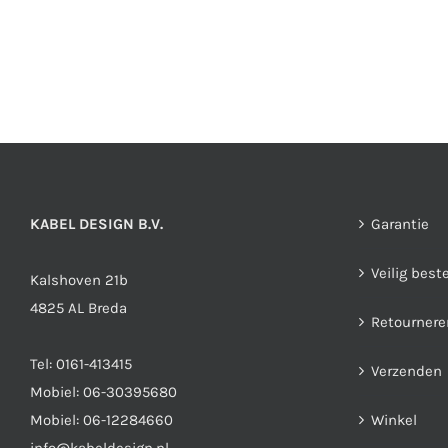
meerdere
variaties.
Deze
optie
kan
gekozen
worden
op
KABEL DESIGN B.V.
Garantie
de
productpagina
Veilig best
Kalshoven 21b
4825 AL Breda
Retournere
Tel:
0161-413415
Verzenden
Mobiel:
06-30395680
Mobiel:
06-12284660
Winkel