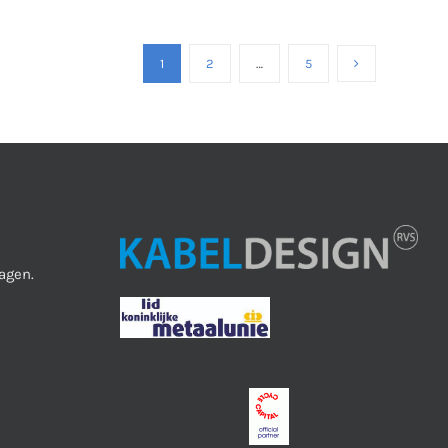
1
2
…
5
agen.