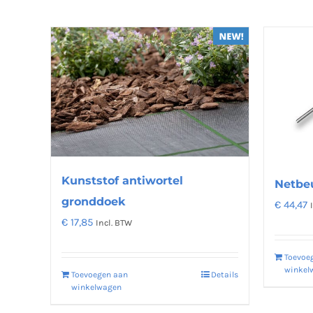
Kunststof antiwortel
Netbeu
gronddoek
€
44,47
€
17,85
Incl. BTW
Toevoe
winkel
Toevoegen aan
Details
winkelwagen