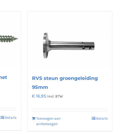
met
RVS steun groengeleiding
95mm
€
16,95
Incl. BTW
Details
Toevoegen aan
Details
winkelwagen