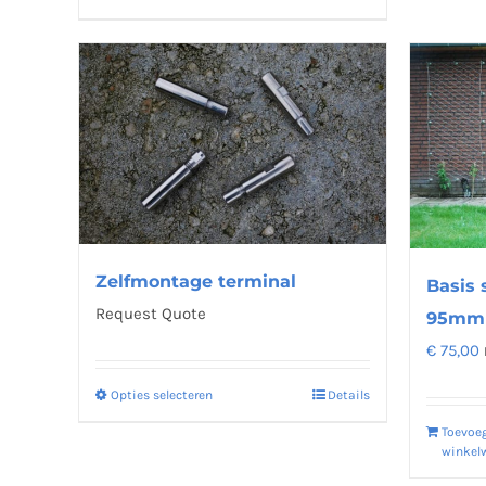
Zelfmontage terminal
Basis 
Request Quote
95mm 
€
75,00
Opties selecteren
Details
Dit
product
Toevoe
winkel
heeft