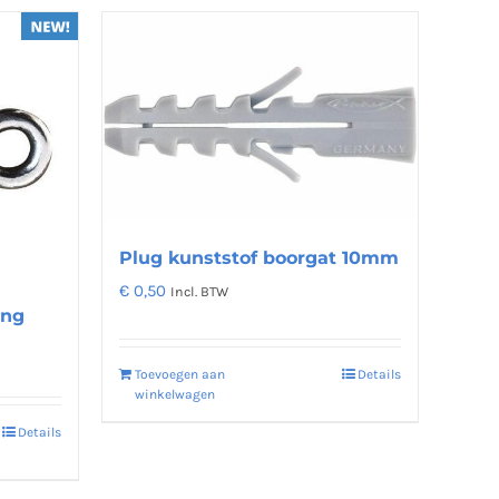
meerdere
variaties.
Deze
optie
kan
gekozen
worden
op
de
Plug kunststof boorgat 10mm
productpagina
€
0,50
Incl. BTW
ing
Toevoegen aan
Details
winkelwagen
Details