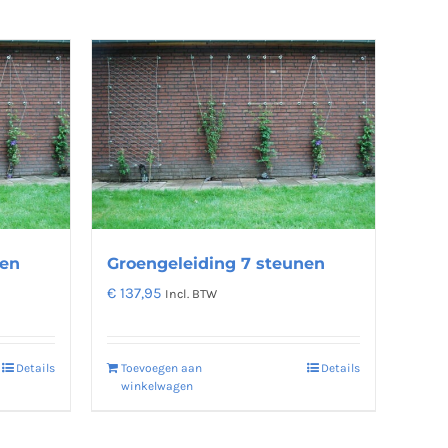
nen
Groengeleiding 7 steunen
€
137,95
Incl. BTW
Details
Toevoegen aan
Details
winkelwagen