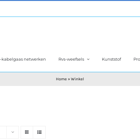
s-kabelgaas netwerken
Rvs-weefsels
Kunststof
Pro
Home
»
Winkel