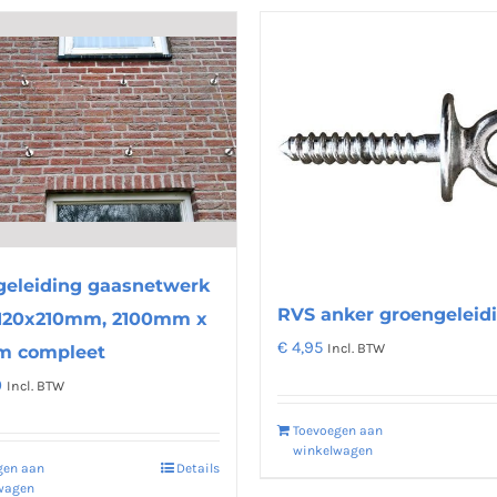
geleiding gaasnetwerk
RVS anker groengeleid
120x210mm, 2100mm x
€
4,95
Incl. BTW
 compleet
0
Incl. BTW
Toevoegen aan
winkelwagen
gen aan
Details
wagen