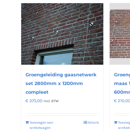
Groengeleiding gaasnetwerk
Groen
set 2800mm x 1200mm
maas 
compleet
600mm
€
375,00
€
210,0
Incl. BTW
Toevoegen aan
Details
Toevoe
winkelwagen
winkel