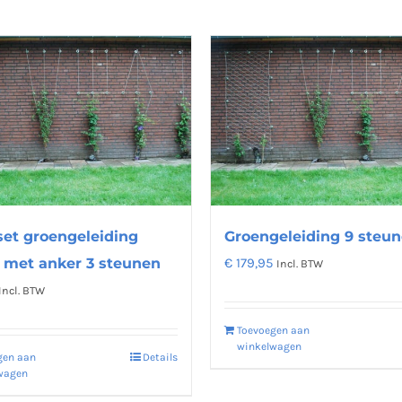
set groengeleiding
Groengeleiding 9 steu
met anker 3 steunen
€
179,95
Incl. BTW
Incl. BTW
Toevoegen aan
winkelwagen
gen aan
Details
wagen