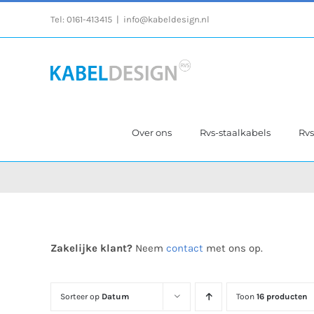
Ga
Tel:
0161-413415
|
info@kabeldesign.nl
naar
inhoud
Over ons
Rvs-staalkabels
Rv
Zakelijke klant?
Neem
contact
met ons op.
Sorteer op
Datum
Toon
16 producten