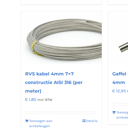
RVS kabel 4mm 7×7
Gaffel
constructie AISI 316 (per
4mm
meter)
€
12,95
€
1,80
Incl. BTW
Toevoe
winkel
Toevoegen aan
Details
winkelwagen