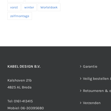
vorst
winter
Worteldoek
zelfmontage
KABEL DESIGN B.V.
Garantie
Veilig bestellen
Kalshoven 21b
4825 AL Breda
Retourneren & 
Tel:
0161-413415
Verzenden
Mobiel:
06-30395680