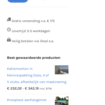
Min.
Max.
prijs
prijs
Gratis verzending v.a. € 175
Levertijd 3-5 werkdagen
Veilig betalen via iDeal e.a.
Best gewaardeerde producten
Kattennetten in
kleinverpakking Doos, 4 of
5 stuks, afhankelijk van maatvoering
Prijsklasse:
€
232,02
-
€
342,19
Incl. BTW
€ 232,02
Knooploze aanhangernet
tot