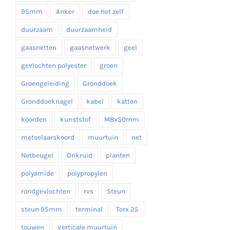
95mm
Anker
doe het zelf
duurzaam
duurzaamheid
gaasnetten
gaasnetwerk
geel
gevlochten polyester
groen
Groengeleiding
Gronddoek
Gronddoeknagel
kabel
katten
koorden
kunststof
M8x50mm
metselaarskoord
muurtuin
net
Netbeugel
Onkruid
planten
polyamide
polypropylen
rondgevlochten
rvs
Steun
steun 95mm
terminal
Torx 25
touwen
Verticale muurtuin