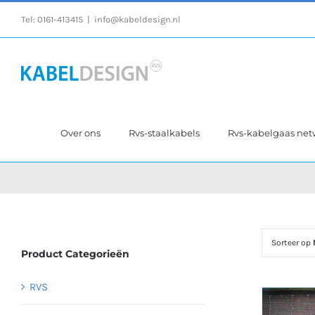
Ga
Tel:
0161-413415
|
info@kabeldesign.nl
naar
inhoud
Over ons
Rvs-staalkabels
Rvs-kabelgaas ne
Sorteer op
Product Categorieën
RVS