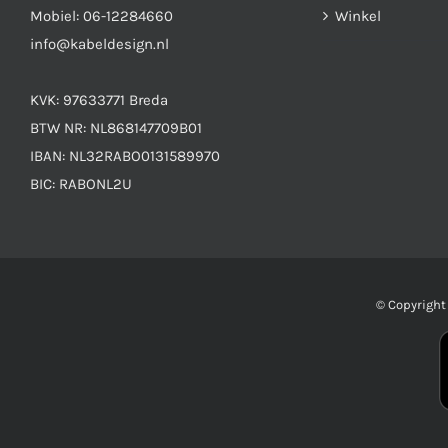
Mobiel:
06-12284660
Winkel
info@kabeldesign.nl
KVK: 97633771 Breda
BTW NR: NL868147709B01
IBAN: NL32RABO0131589970
BIC: RABONL2U
© Copyrigh