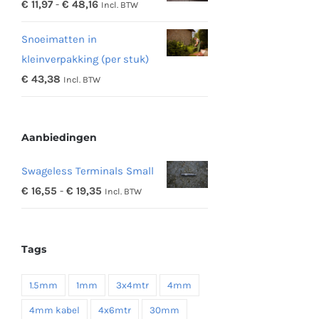
Prijsklasse:
€
11,97
-
€
48,16
Incl. BTW
€ 342,19
€ 11,97
Snoeimatten in
tot
kleinverpakking (per stuk)
€ 48,16
€
43,38
Incl. BTW
Aanbiedingen
Swageless Terminals Small
Prijsklasse:
€
16,55
-
€
19,35
Incl. BTW
€ 16,55
tot
Tags
€ 19,35
1.5mm
1mm
3x4mtr
4mm
4mm kabel
4x6mtr
30mm