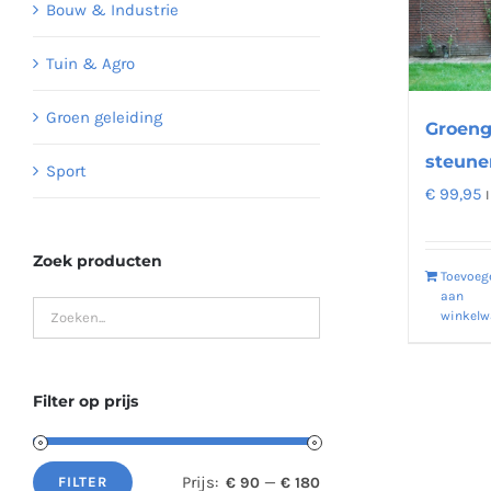
Bouw & Industrie
Tuin & Agro
Groen geleiding
Groeng
steune
Sport
€
99,95
Zoek producten
Toevoeg
aan
winkel
Filter op prijs
Prijs:
—
€ 90
€ 180
FILTER