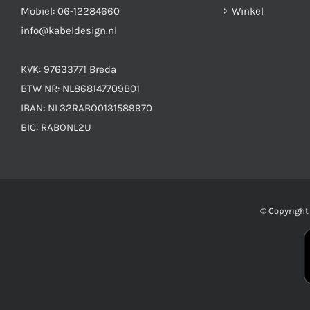
Mobiel:
06-12284660
Winkel
info@kabeldesign.nl
KVK: 97633771 Breda
BTW NR: NL868147709B01
IBAN: NL32RABO0131589970
BIC: RABONL2U
© Copyrigh