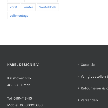
vorst
winter
Worteldoek
zelfmontage
KABEL DESIGN B.V.
Garantie
Veilig bestellen
Kalshoven 21b
4825 AL Breda
Retourneren & 
Tel:
0161-413415
Verzenden
Mobiel:
06-30395680