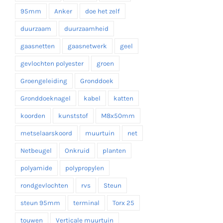
95mm
Anker
doe het zelf
duurzaam
duurzaamheid
gaasnetten
gaasnetwerk
geel
gevlochten polyester
groen
Groengeleiding
Gronddoek
Gronddoeknagel
kabel
katten
koorden
kunststof
M8x50mm
metselaarskoord
muurtuin
net
Netbeugel
Onkruid
planten
polyamide
polypropylen
rondgevlochten
rvs
Steun
steun 95mm
terminal
Torx 25
touwen
Verticale muurtuin