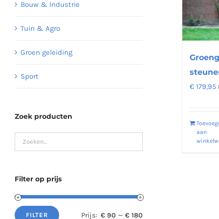
Bouw & Industrie
Tuin & Agro
Groen geleiding
Groeng
steune
Sport
€
179,95
Zoek producten
Toevoeg
aan
winkel
Filter op prijs
Prijs:
—
€ 90
€ 180
FILTER