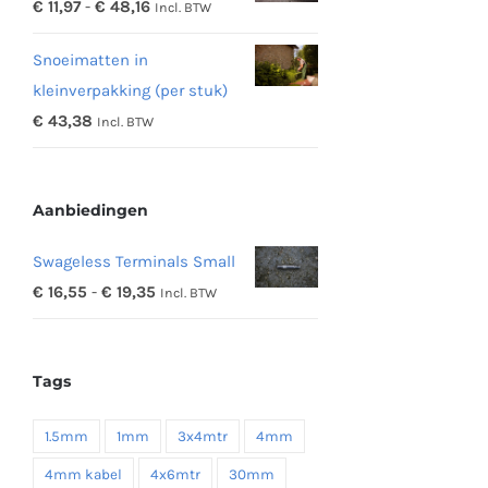
Prijsklasse:
€
11,97
-
€
48,16
Incl. BTW
€ 342,19
€ 11,97
Snoeimatten in
tot
kleinverpakking (per stuk)
€ 48,16
€
43,38
Incl. BTW
Aanbiedingen
Swageless Terminals Small
Prijsklasse:
€
16,55
-
€
19,35
Incl. BTW
€ 16,55
tot
Tags
€ 19,35
1.5mm
1mm
3x4mtr
4mm
4mm kabel
4x6mtr
30mm