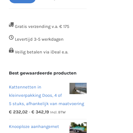
Min.
Max.
prijs
prijs
Gratis verzending v.a. € 175
Levertijd 3-5 werkdagen
Veilig betalen via iDeal e.a.
Best gewaardeerde producten
Kattennetten in
kleinverpakking Doos, 4 of
5 stuks, afhankelijk van maatvoering
Prijsklasse:
€
232,02
-
€
342,19
Incl. BTW
€ 232,02
Knooploze aanhangernet
tot