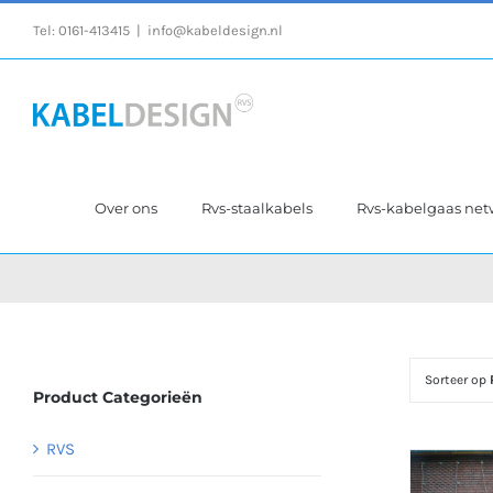
Ga
Tel:
0161-413415
|
info@kabeldesign.nl
naar
inhoud
Over ons
Rvs-staalkabels
Rvs-kabelgaas ne
Sorteer op
Product Categorieën
RVS