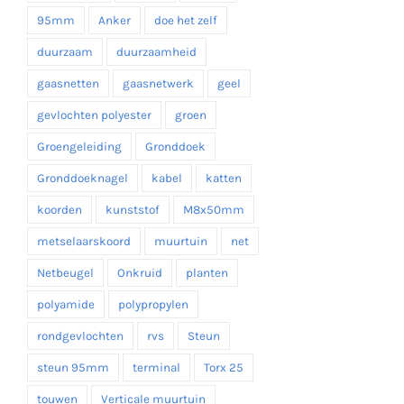
95mm
Anker
doe het zelf
duurzaam
duurzaamheid
gaasnetten
gaasnetwerk
geel
gevlochten polyester
groen
Groengeleiding
Gronddoek
Gronddoeknagel
kabel
katten
koorden
kunststof
M8x50mm
metselaarskoord
muurtuin
net
Netbeugel
Onkruid
planten
polyamide
polypropylen
rondgevlochten
rvs
Steun
steun 95mm
terminal
Torx 25
touwen
Verticale muurtuin