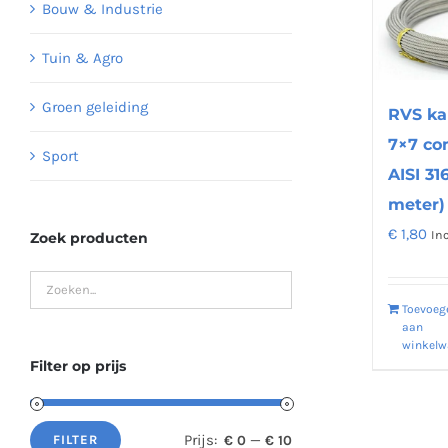
Bouw & Industrie
Tuin & Agro
Groen geleiding
RVS k
7×7 co
Sport
AISI 31
meter)
€
1,80
In
Zoek producten
Toevoeg
aan
winkel
Filter op prijs
Prijs:
—
€ 0
€ 10
FILTER