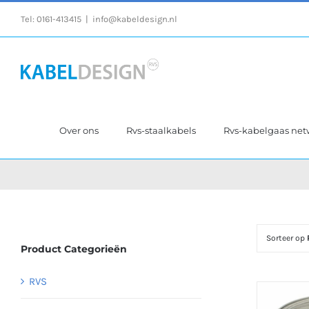
Ga
Tel:
0161-413415
|
info@kabeldesign.nl
naar
inhoud
Over ons
Rvs-staalkabels
Rvs-kabelgaas ne
Sorteer op
Product Categorieën
RVS