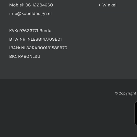
Mobiel:
06-12284660
Winkel
info@kabeldesign.nl
KVK: 97633771 Breda
BTW NR: NL868147709B01
IBAN: NL32RABO0131589970
BIC: RABONL2U
© Copyrigh