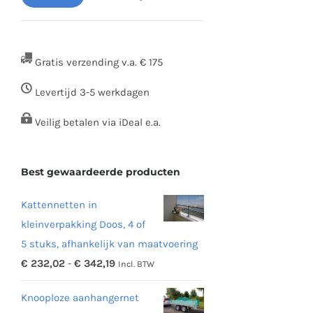
Min.
Max.
prijs
prijs
Gratis verzending v.a. € 175
Levertijd 3-5 werkdagen
Veilig betalen via iDeal e.a.
Best gewaardeerde producten
Kattennetten in
kleinverpakking Doos, 4 of
5 stuks, afhankelijk van maatvoering
Prijsklasse:
€
232,02
-
€
342,19
Incl. BTW
€ 232,02
Knooploze aanhangernet
tot