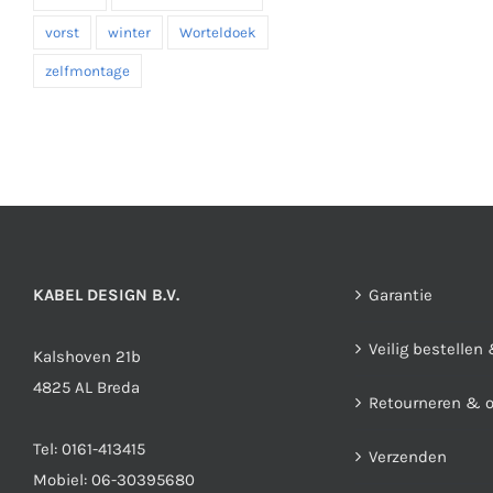
vorst
winter
Worteldoek
zelfmontage
KABEL DESIGN B.V.
Garantie
Veilig bestellen
Kalshoven 21b
4825 AL Breda
Retourneren & 
Tel:
0161-413415
Verzenden
Mobiel:
06-30395680