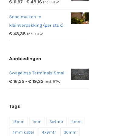
Prijsklasse:
€
11,97
-
€
48,16
Incl. BTW
€ 342,19
€ 11,97
Snoeimatten in
tot
kleinverpakking (per stuk)
€ 48,16
€
43,38
Incl. BTW
Aanbiedingen
Swageless Terminals Small
Prijsklasse:
€
16,55
-
€
19,35
Incl. BTW
€ 16,55
tot
Tags
€ 19,35
1.5mm
1mm
3x4mtr
4mm
4mm kabel
4x6mtr
30mm