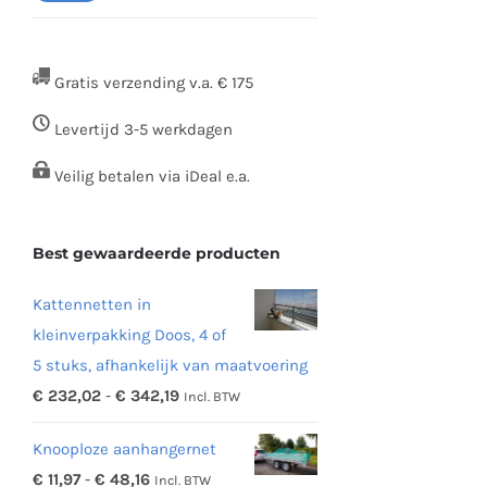
prijs
prijs
Gratis verzending v.a. € 175
Levertijd 3-5 werkdagen
Veilig betalen via iDeal e.a.
Best gewaardeerde producten
Kattennetten in
kleinverpakking Doos, 4 of
5 stuks, afhankelijk van maatvoering
Prijsklasse:
€
232,02
-
€
342,19
Incl. BTW
€ 232,02
Knooploze aanhangernet
tot
Prijsklasse:
€
11,97
-
€
48,16
Incl. BTW
€ 342,19