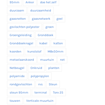
95mm
Anker
doe het zelf
duurzaam
duurzaamheid
gaasnetten
gaasnetwerk
geel
gevlochten polyester
groen
Groengeleiding
Gronddoek
Gronddoeknagel
kabel
katten
koorden
kunststof
M8x50mm
metselaarskoord
muurtuin
net
Netbeugel
Onkruid
planten
polyamide
polypropylen
rondgevlochten
rvs
Steun
steun 95mm
terminal
Torx 25
touwen
Verticale muurtuin