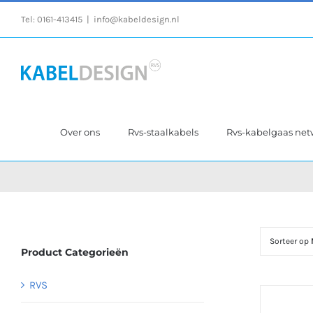
Ga
Tel:
0161-413415
|
info@kabeldesign.nl
naar
inhoud
Over ons
Rvs-staalkabels
Rvs-kabelgaas ne
Sorteer op
Product Categorieën
RVS