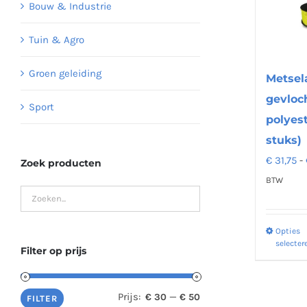
Bouw & Industrie
Tuin & Agro
Groen geleiding
Metsel
gevloc
Sport
polyest
stuks)
€
31,75
-
Zoek producten
BTW
Opties
selecter
Filter op prijs
Prijs:
—
€ 30
€ 50
Min.
Max.
FILTER