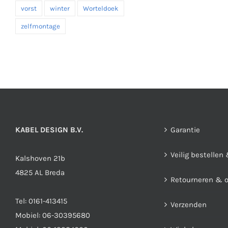
vorst
winter
Worteldoek
zelfmontage
KABEL DESIGN B.V.
Garantie
Veilig bestellen
Kalshoven 21b
4825 AL Breda
Retourneren & 
Tel:
0161-413415
Verzenden
Mobiel:
06-30395680