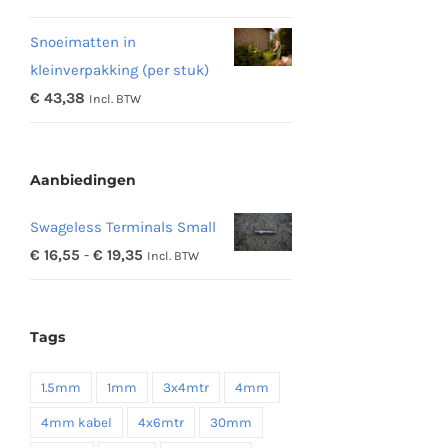
€ 11,97
Snoeimatten in
tot
kleinverpakking (per stuk)
€ 48,16
€
43,38
Incl. BTW
Aanbiedingen
Swageless Terminals Small
Prijsklasse:
€
16,55
-
€
19,35
Incl. BTW
€ 16,55
tot
Tags
€ 19,35
1.5mm
1mm
3x4mtr
4mm
4mm kabel
4x6mtr
30mm