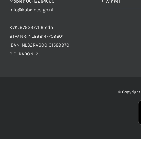
Mobiel:
06-12284660
Winkel
info@kabeldesign.nl
KVK: 97633771 Breda
BTW NR: NL868147709B01
IBAN: NL32RABO0131589970
BIC: RABONL2U
© Copyrigh