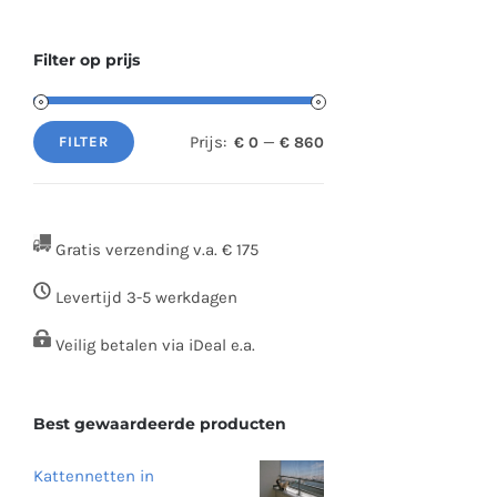
Filter op prijs
Prijs:
—
€ 0
€ 860
FILTER
Min.
Max.
prijs
prijs
Gratis verzending v.a. € 175
Levertijd 3-5 werkdagen
Veilig betalen via iDeal e.a.
Best gewaardeerde producten
Kattennetten in