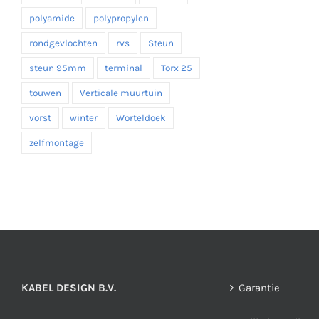
polyamide
polypropylen
rondgevlochten
rvs
Steun
steun 95mm
terminal
Torx 25
touwen
Verticale muurtuin
vorst
winter
Worteldoek
zelfmontage
KABEL DESIGN B.V.
Garantie