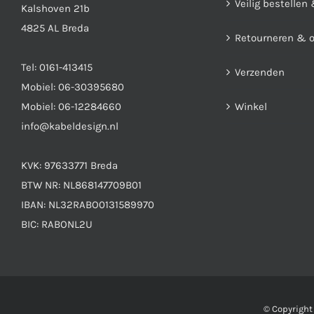
Veilig bestellen
Kalshoven 21b
4825 AL Breda
Retourneren & 
Tel:
0161-413415
Verzenden
Mobiel:
06-30395680
Mobiel:
06-12284660
Winkel
info@kabeldesign.nl
KVK: 97633771 Breda
BTW NR: NL868147709B01
IBAN: NL32RABO0131589970
BIC: RABONL2U
© Copyrigh