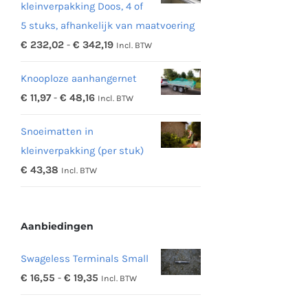
kleinverpakking Doos, 4 of
5 stuks, afhankelijk van maatvoering
Prijsklasse:
€
232,02
-
€
342,19
Incl. BTW
€ 232,02
Knooploze aanhangernet
tot
Prijsklasse:
€
11,97
-
€
48,16
Incl. BTW
€ 342,19
€ 11,97
Snoeimatten in
tot
kleinverpakking (per stuk)
€ 48,16
€
43,38
Incl. BTW
Aanbiedingen
Swageless Terminals Small
Prijsklasse:
€
16,55
-
€
19,35
Incl. BTW
€ 16,55