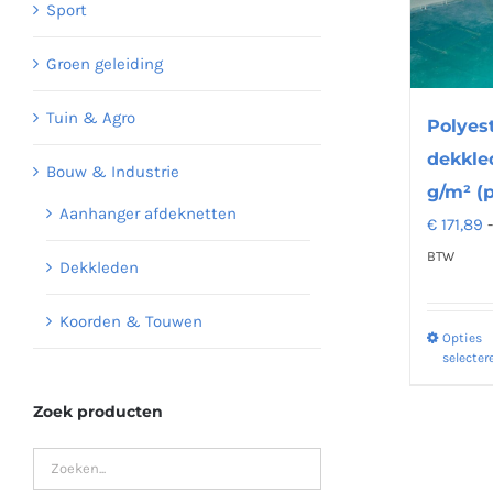
Sport
Groen geleiding
Tuin & Agro
Polyes
dekkle
Bouw & Industrie
g/m² (p
Aanhanger afdeknetten
€
171,89
BTW
Dekkleden
Koorden & Touwen
Opties
selecter
Zoek producten