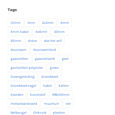
tot
Tags
€ 19,35
1.5mm
1mm
3x4mtr
4mm
4mm kabel
4x6mtr
30mm
95mm
Anker
doe het zelf
duurzaam
duurzaamheid
gaasnetten
gaasnetwerk
geel
gevlochten polyester
groen
Groengeleiding
Gronddoek
Gronddoeknagel
kabel
katten
koorden
kunststof
M8x50mm
metselaarskoord
muurtuin
net
Netbeugel
Onkruid
planten