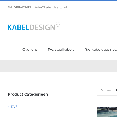
Ga
Tel:
0161-413415
|
info@kabeldesign.nl
naar
inhoud
Over ons
Rvs-staalkabels
Rvs-kabelgaas ne
Sorteer op
Product Categorieën
RVS