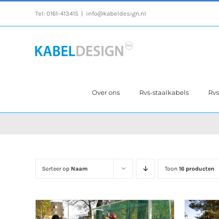
Ga
Tel:
0161-413415
|
info@kabeldesign.nl
naar
inhoud
Over ons
Rvs-staalkabels
Rv
Sorteer op
Naam
Toon
16 producten