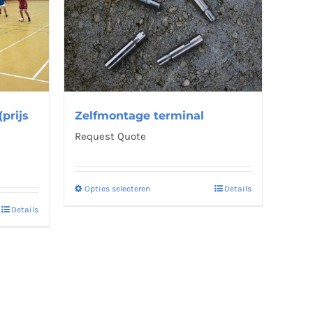
Deze
optie
kan
gekozen
worden
op
prijs
Zelfmontage terminal
de
Request Quote
na
productpagina
Opties selecteren
Details
Dit
Details
product
heeft
meerdere
variaties.
Deze
optie