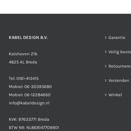
optie
kan
gekozen
worden
KABEL DESIGN B.V.
Garantie
op
de
Veilig best
Kalshoven 21b
productpagina
4825 AL Breda
Retournere
Tel:
0161-413415
Verzenden
Mobiel:
06-30395680
Mobiel:
06-12284660
Winkel
info@kabeldesign.nl
KVK: 97633771 Breda
BTW NR: NL868147709B01