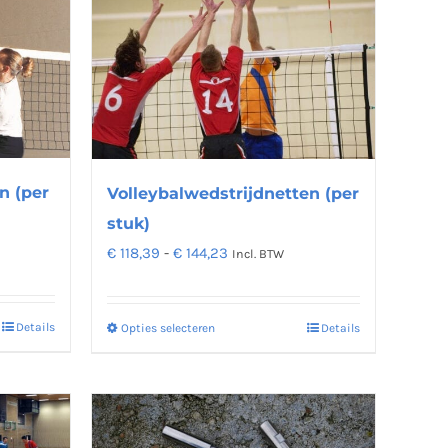
meerdere
variaties.
Deze
optie
kan
gekozen
worden
n (per
Volleybalwedstrijdnetten (per
op
stuk)
na
de
Prijsklasse:
€
118,39
-
€
144,23
Incl. BTW
productpagina
€ 118,39
tot
Details
Opties selecteren
Details
Dit
€ 144,23
product
heeft
meerdere
variaties.