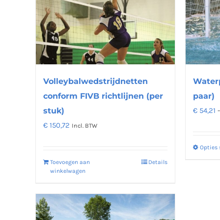
Deze
optie
kan
gekozen
worden
op
Volleybalwedstrijdnetten
Waterp
de
conform FIVB richtlijnen (per
paar)
productpagina
stuk)
€
54,21
-
€
150,72
Incl. BTW
Opties 
Toevoegen aan
Details
winkelwagen