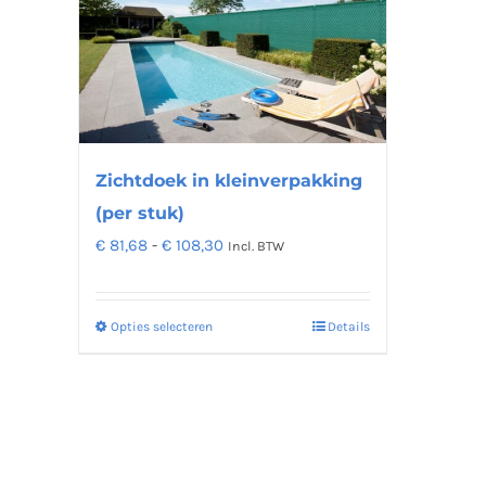
Zichtdoek in kleinverpakking
(per stuk)
Prijsklasse:
€
81,68
-
€
108,30
Incl. BTW
€ 81,68
tot
Opties selecteren
Details
Dit
€ 108,30
product
heeft
meerdere
variaties.
Deze