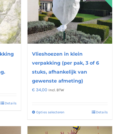
Vlieshoezen in klein
akking
verpakking (per pak, 3 of 6
stuks, afhankelijk van
g.
gewenste afmeting)
€
34,00
Incl. BTW
Details
Opties selecteren
Details
Dit
product
heeft