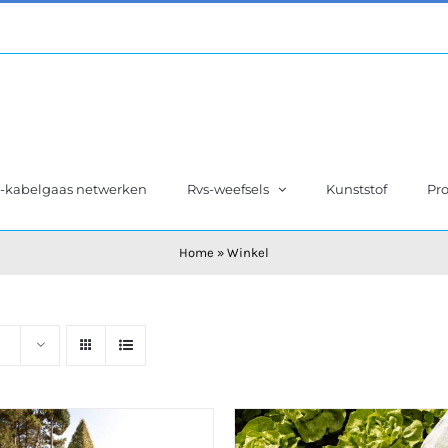
s-kabelgaas netwerken
Rvs-weefsels
Kunststof
Pro
Home
»
Winkel