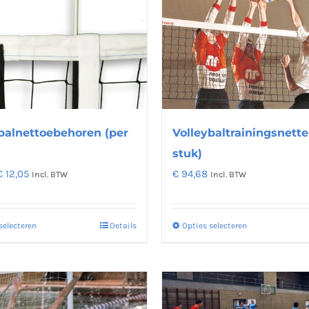
Deze
variaties.
optie
Deze
kan
optie
gekozen
kan
worden
gekozen
op
worden
de
op
balnettoebehoren (per
Volleybaltrainingsnette
productpagina
de
stuk)
productpagi
Prijsklasse:
€
12,05
€
94,68
Incl. BTW
Incl. BTW
€ 2,71
tot
selecteren
Details
Opties selecteren
Dit
Dit
€ 12,05
product
product
heeft
heeft
meerdere
meerdere
variaties.
variaties.