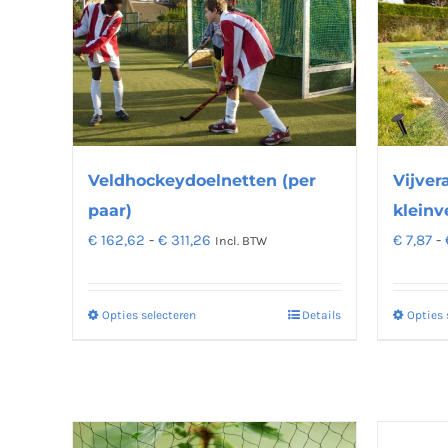
Veldhockeydoelnetten (per
Vijver
paar)
kleinv
Prijsklasse:
€
162,62
-
€
311,26
€
7,87
-
Incl. BTW
€ 162,62
tot
Opties selecteren
Details
Opties 
Dit
€ 311,26
product
heeft
meerdere
variaties.