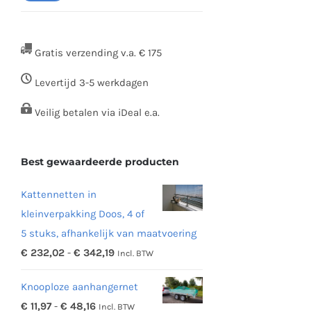
prijs
prijs
Gratis verzending v.a. € 175
Levertijd 3-5 werkdagen
Veilig betalen via iDeal e.a.
Best gewaardeerde producten
Kattennetten in
kleinverpakking Doos, 4 of
5 stuks, afhankelijk van maatvoering
Prijsklasse:
€
232,02
-
€
342,19
Incl. BTW
€ 232,02
Knooploze aanhangernet
tot
Prijsklasse:
€
11,97
-
€
48,16
Incl. BTW
€ 342,19