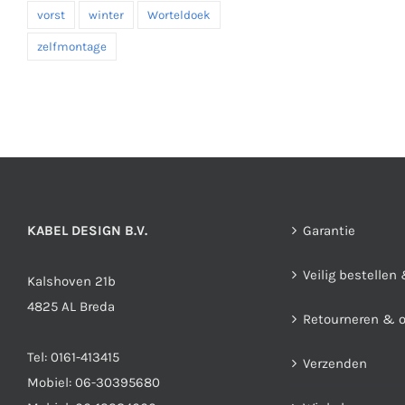
vorst
winter
Worteldoek
zelfmontage
KABEL DESIGN B.V.
Garantie
Veilig bestellen
Kalshoven 21b
4825 AL Breda
Retourneren & 
Tel:
0161-413415
Verzenden
Mobiel:
06-30395680