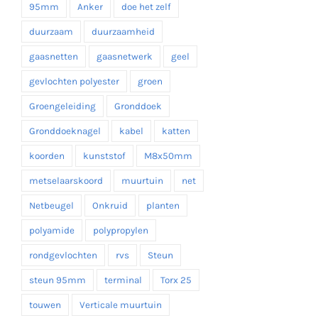
95mm
Anker
doe het zelf
duurzaam
duurzaamheid
gaasnetten
gaasnetwerk
geel
gevlochten polyester
groen
Groengeleiding
Gronddoek
Gronddoeknagel
kabel
katten
koorden
kunststof
M8x50mm
metselaarskoord
muurtuin
net
Netbeugel
Onkruid
planten
polyamide
polypropylen
rondgevlochten
rvs
Steun
steun 95mm
terminal
Torx 25
touwen
Verticale muurtuin