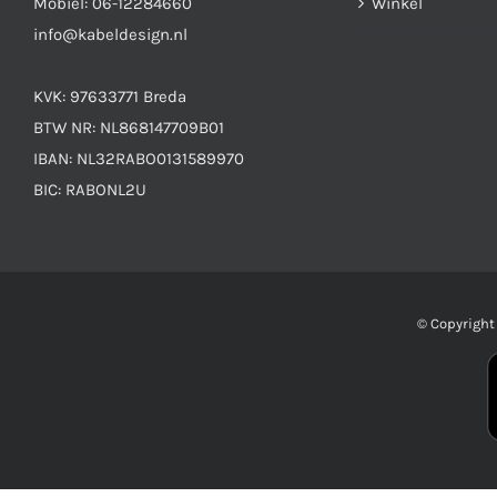
Mobiel:
06-12284660
Winkel
info@kabeldesign.nl
KVK: 97633771 Breda
BTW NR: NL868147709B01
IBAN: NL32RABO0131589970
BIC: RABONL2U
© Copyrigh