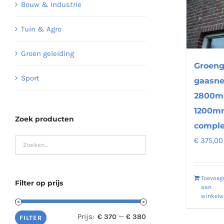
Bouw & Industrie
Tuin & Agro
Groen geleiding
Groeng
Sport
gaasne
2800m
1200m
Zoek producten
comple
€
375,00
Toevoeg
Filter op prijs
aan
winkel
Prijs:
—
€ 370
€ 380
Min.
Max.
FILTER