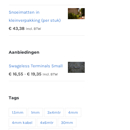
€ 11,97
Snoeimatten in
tot
kleinverpakking (per stuk)
€ 48,16
€
43,38
Incl. BTW
Aanbiedingen
Swageless Terminals Small
Prijsklasse:
€
16,55
-
€
19,35
Incl. BTW
€ 16,55
tot
Tags
€ 19,35
1.5mm
1mm
3x4mtr
4mm
4mm kabel
4x6mtr
30mm