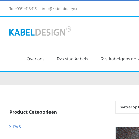
Ga
Tel:
0161-413415
|
info@kabeldesign.nl
naar
inhoud
Over ons
Rvs-staalkabels
Rvs-kabelgaas ne
Sorteer op
Product Categorieën
RVS