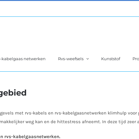
s-kabelgaas netwerken
Rvs-weefsels
Kunststof
Pro
 gebied
e gevels met rvs-kabels en rvs-kabelgaasnetwerken klimhulp voor
 makkelijker weg kan en de hittestress afneemt. In deze tijd zeer
en rvs-kabelgaasnetwerken.