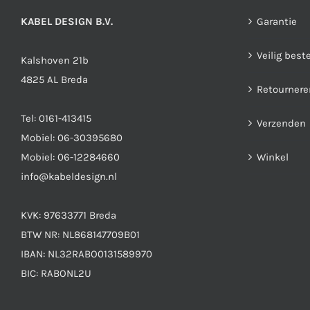
KABEL DESIGN B.V.
Garantie
Veilig best
Kalshoven 21b
4825 AL Breda
Retournere
Tel:
0161-413415
Verzenden
Mobiel:
06-30395680
Mobiel:
06-12284660
Winkel
info@kabeldesign.nl
KVK: 97633771 Breda
BTW NR: NL868147709B01
IBAN: NL32RABO0131589970
BIC: RABONL2U