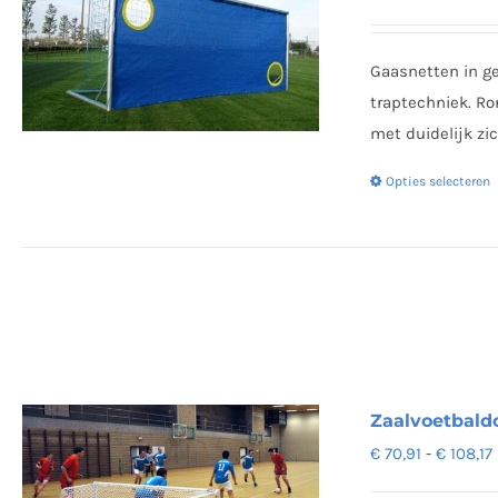
Gaasnetten in ge
traptechniek. R
met duidelijk zi
Opties selecteren
Zaalvoetbaldo
€
70,91
-
€
108,17