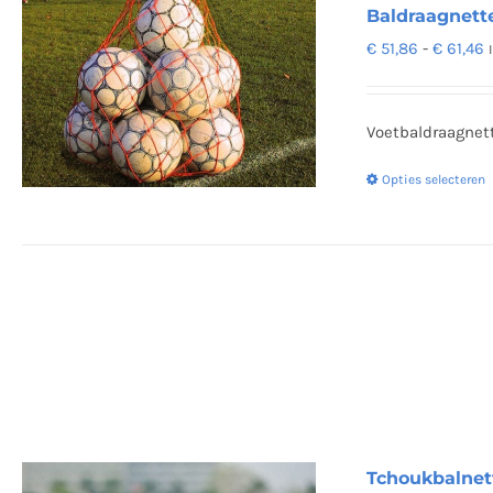
Baldraagnette
P
€
51,86
-
€
61,46
€
t
Voetbaldraagnett
€
Opties selecteren
Tchoukbalnett