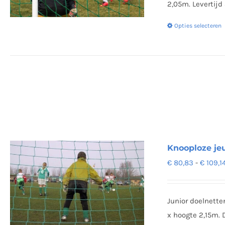
2,05m. Levertijd
Opties selecteren
Knooploze je
€
80,83
-
€
109,1
Junior doelnette
x hoogte 2,15m. 