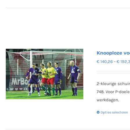
Knooploze voe
€
140,26
-
€
192,
2-kleurige schui
748. Voor P-doel
werkdagen.
Opties selecteren