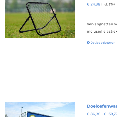
€
24,38
Incl. BTW
Vervangnetten v
inclusief elasti
Opties selecteren
Doeloefenwan
€
86,39
-
€
159,7