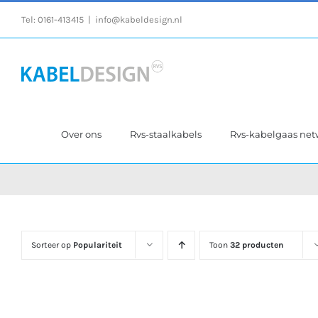
Ga
Tel:
0161-413415
|
info@kabeldesign.nl
naar
inhoud
Over ons
Rvs-staalkabels
Rvs-kabelgaas ne
Sorteer op
Populariteit
Toon
32 producten