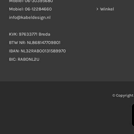
Mobiel:
06-30395680
Mobiel:
06-12284660
Winkel
info@kabeldesign.nl
KVK: 97633771 Breda
BTW NR: NL868147709B01
IBAN: NL32RABO0131589970
BIC: RABONL2U
© Copyrigh