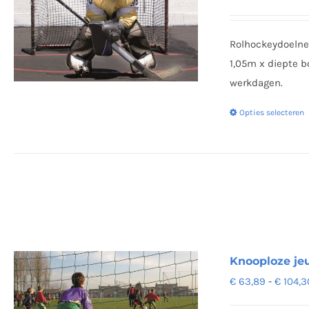
Rolhockeydoelne
1,05m x diepte b
werkdagen.
Opties selecteren
Knooploze je
€
63,89
-
€
104,3