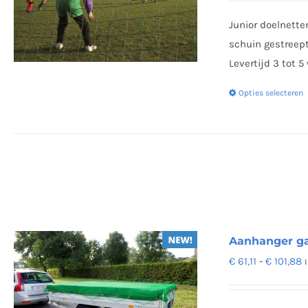
Junior doelnette
schuin gestreept
Levertijd 3 tot 
Opties selecteren
Aanhanger ga
P
€
61,11
-
€
101,88
€
t