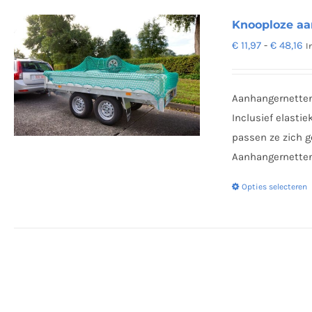
Knooploze a
Pr
€
11,97
-
€
48,16
I
€ 
to
Aanhangernetten
€ 
Inclusief elasti
passen ze zich g
Aanhangernetten 
Opties selecteren