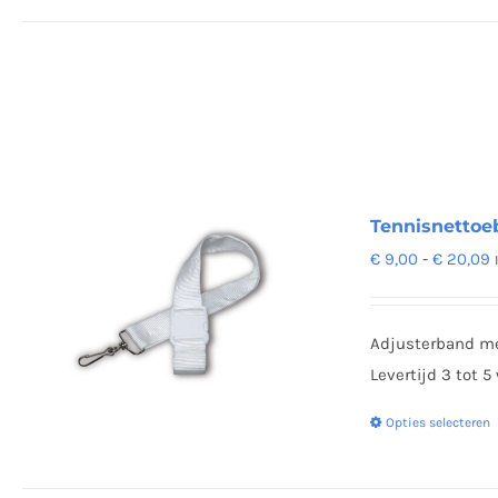
Tennisnettoe
P
€
9,00
-
€
20,09
€
t
Adjusterband me
€
Levertijd 3 tot 
Opties selecteren