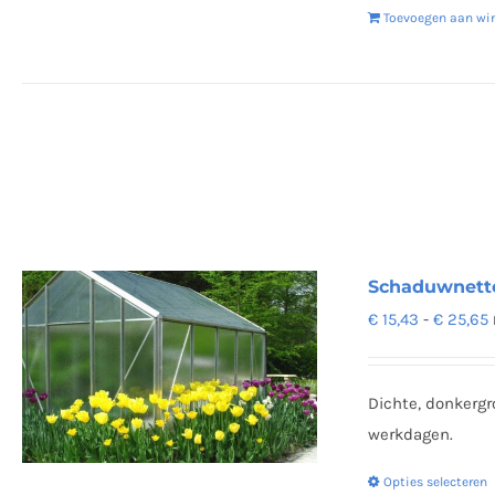
Toevoegen aan wi
Schaduwnette
P
€
15,43
-
€
25,65
€
t
Dichte, donkergr
werkdagen.
Opties selecteren