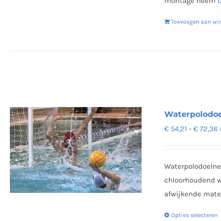
montage neem
Toevoegen aan wi
Waterpolodoe
P
€
54,21
-
€
72,36
€
t
Waterpolodoelne
chloorhoudend w
afwijkende maten
Opties selecteren