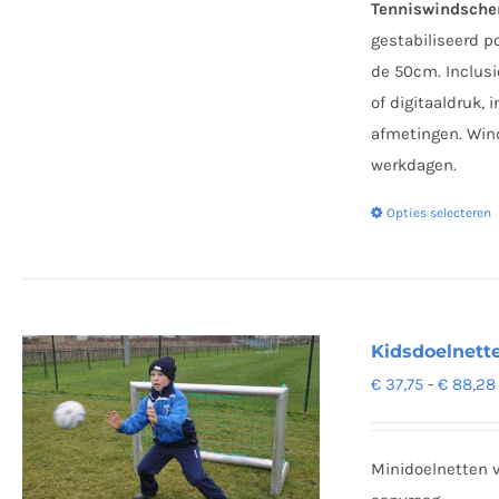
Tenniswindsche
gestabiliseerd p
de 50cm. Inclus
of digitaaldruk,
afmetingen. Wind
werkdagen.
Opties selecteren
Kidsdoelnette
€
37,75
-
€
88,28
Minidoelnetten v