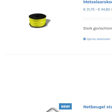
Metselaarskoo
P
€
31,75
-
€
44,82
€
t
Sterk gevlochten
€
Opties selecteren
Netbeugel sta