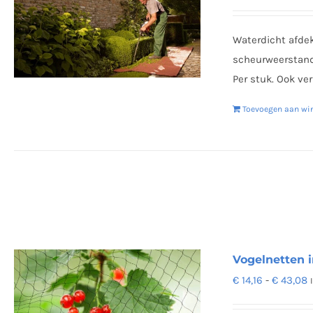
Waterdicht afdek
scheurweerstand
Per stuk. Ook ver
Toevoegen aan wi
Vogelnetten i
P
€
14,16
-
€
43,08
€