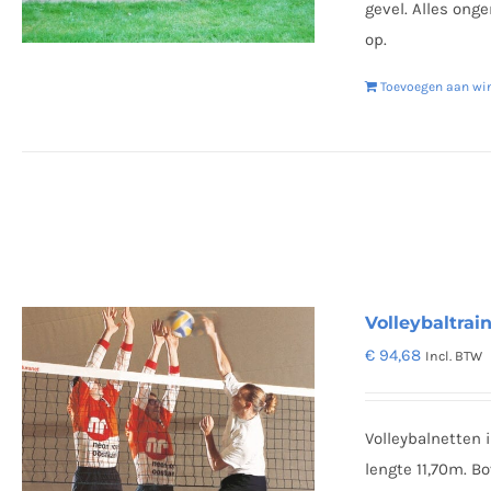
gevel. Alles on
op.
Toevoegen aan wi
Volleybaltrai
€
94,68
Incl. BTW
Volleybalnetten
lengte 11,70m. B