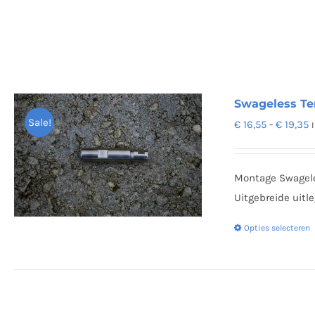
Swageless Te
Sale!
P
€
16,55
-
€
19,35
€
t
Montage Swageles
€
Uitgebreide uitl
Opties selecteren