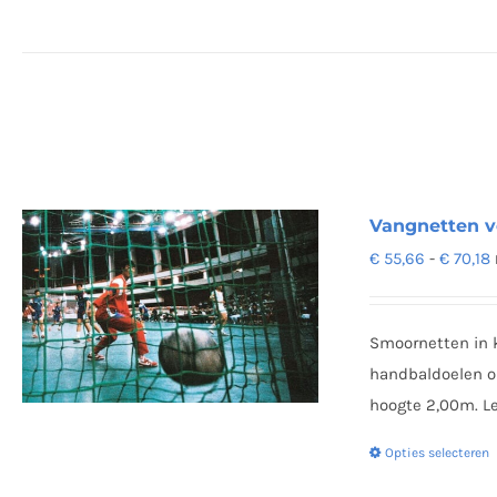
Vangnetten v
P
€
55,66
-
€
70,18
t
Smoornetten in 
€
handbaldoelen o
hoogte 2,00m. Le
Opties selecteren