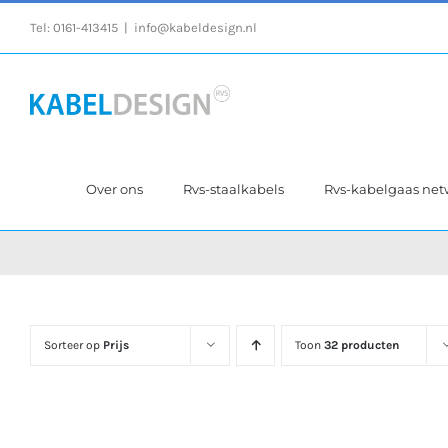
Ga
Tel:
0161-413415
|
info@kabeldesign.nl
naar
inhoud
Over ons
Rvs-staalkabels
Rvs-kabelgaas ne
Sorteer op
Prijs
Toon
32 producten