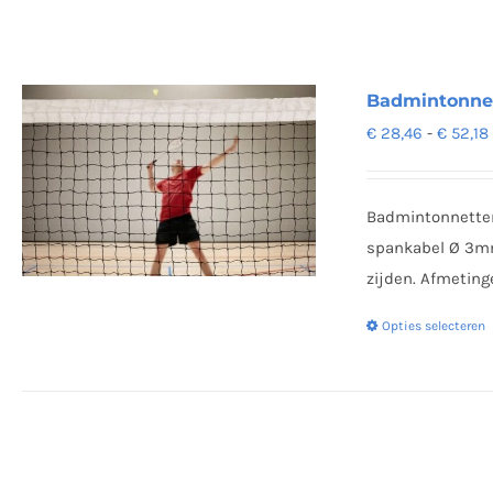
Badmintonnett
€
28,46
-
€
52,18
Badmintonnetten
spankabel Ø 3mm,
zijden. Afmeting
Opties selecteren