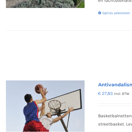
en luchtdoorlaten
Opties selecteren
Antivandalis
€
27,83
Incl. BTW
Basketbalnetten 
streetbasket. Le