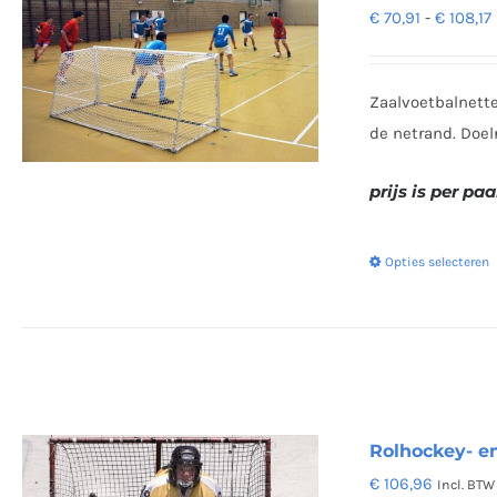
€
70,91
-
€
108,17
Zaalvoetbalnette
de netrand. Doel
prijs is per paa
Opties selecteren
Rolhockey- en
€
106,96
Incl. BTW