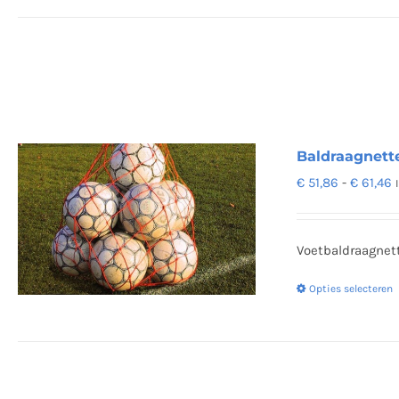
Baldraagnette
P
€
51,86
-
€
61,46
€
t
Voetbaldraagnett
€
Opties selecteren