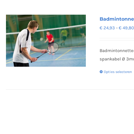
Badmintonnet
€
24,93
-
€
49,8
Badmintonnetten
spankabel Ø 3mm
Opties selecteren