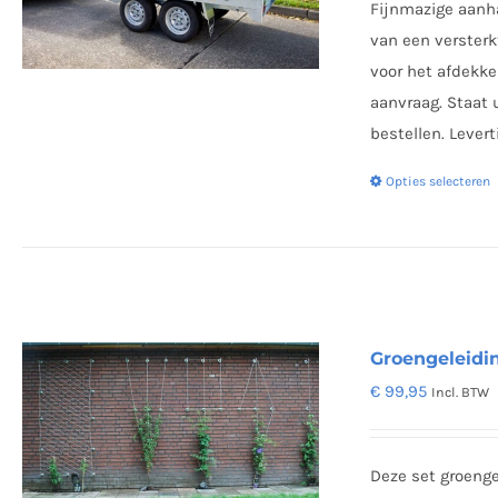
Fijnmazige aanh
€
van een verster
voor het afdekke
aanvraag. Staat 
bestellen. Levert
Opties selecteren
Groengeleidi
€
99,95
Incl. BTW
Deze set groenge