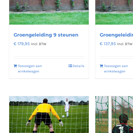
worden
op
de
productpagina
Groengeleiding 9 steunen
Groengeleidi
€
179,95
€
137,95
Incl. BTW
Incl. BTW
Toevoegen aan
Details
Toevoegen aan
winkelwagen
winkelwagen