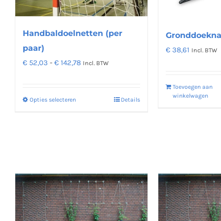
kan
gekozen
worden
Handbaldoelnetten (per
Gronddoekna
op
paar)
€
38,61
Incl. BTW
de
Prijsklasse:
€
52,03
-
€
142,78
Incl. BTW
productpagina
€ 52,03
Toevoegen aan
tot
winkelwagen
Opties selecteren
Details
Dit
€ 142,78
product
heeft
meerdere
variaties.
Deze
optie
kan
gekozen