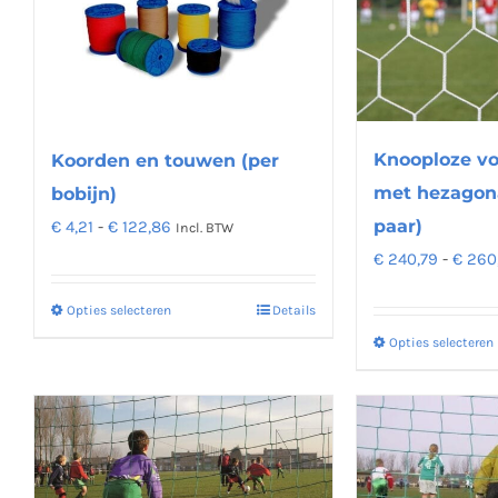
Deze
optie
kan
gekozen
worden
op
Knooploze vo
Koorden en touwen (per
de
met hezagon
bobijn)
productpagina
Prijsklasse:
paar)
€
4,21
-
€
122,86
Incl. BTW
€ 4,21
€
240,79
-
€
260,
tot
Opties selecteren
Details
Dit
€ 122,86
Opties selecteren
product
heeft
meerdere
variaties.
Deze