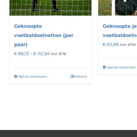
Geknoopte j
Geknoopte
voetbaldoeln
voetbaldoelnetten (per
€
60,98
paar)
Incl. BTW
Prijsklasse:
€
88,72
-
€
112,34
Incl. BTW
€ 88,72
Opties selecteren
tot
Opties selecteren
Details
Dit
€ 112,34
product
heeft
meerdere
variaties.
Deze
optie