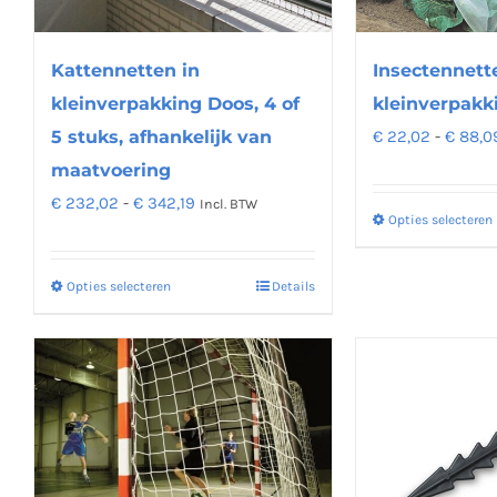
kan
gekozen
worden
Kattennetten in
Insectennett
op
kleinverpakking Doos, 4 of
kleinverpakki
de
5 stuks, afhankelijk van
€
22,02
-
€
88,0
productpagina
maatvoering
Prijsklasse:
€
232,02
-
€
342,19
Incl. BTW
Opties selecteren
€ 232,02
tot
Opties selecteren
Details
Dit
€ 342,19
product
heeft
meerdere
variaties.
Deze
optie