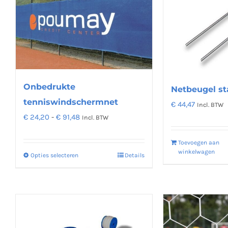
Onbedrukte
Netbeugel st
tenniswindschermnet
€
44,47
Incl. BTW
Prijsklasse:
€
24,20
-
€
91,48
Incl. BTW
€ 24,20
Toevoegen aan
tot
winkelwagen
Opties selecteren
Details
Dit
€ 91,48
product
heeft
meerdere
variaties.