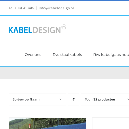
Ga
Tel:
0161-413415
|
info@kabeldesign.nl
naar
inhoud
Over ons
Rvs-staalkabels
Rvs-kabelgaas ne
Sorteer op
Naam
Toon
32 producten