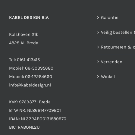
kan
gekozen
KABEL DESIGN B.V.
worden
Garantie
op
Veilig bestellen
Kalshoven 21b
de
4825 AL Breda
productpagina
Retourneren & 
Tel:
0161-413415
Verzenden
Mobiel:
06-30395680
Mobiel:
06-12284660
Winkel
info@kabeldesign.nl
KVK: 97633771 Breda
BTW NR: NL868147709B01
IBAN: NL32RABO0131589970
BIC: RABONL2U