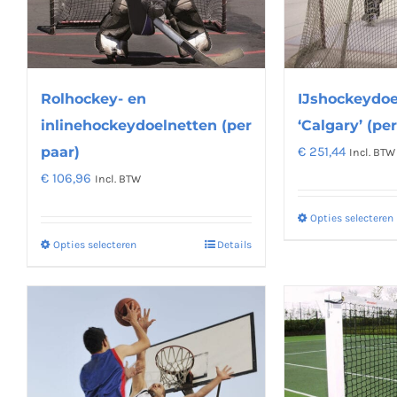
kan
gekozen
worden
op
Rolhockey- en
IJshockeydoe
de
inlinehockeydoelnetten (per
‘Calgary’ (pe
productpagina
paar)
€
251,44
Incl. BTW
€
106,96
Incl. BTW
Opties selecteren
Opties selecteren
Details
Dit
product
heeft
meerdere
variaties.
Deze
optie