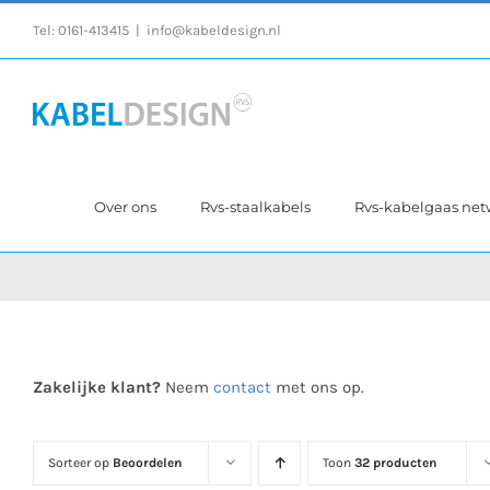
Ga
Tel:
0161-413415
|
info@kabeldesign.nl
naar
inhoud
Over ons
Rvs-staalkabels
Rvs-kabelgaas ne
Zakelijke klant?
Neem
contact
met ons op.
Sorteer op
Beoordelen
Toon
32 producten