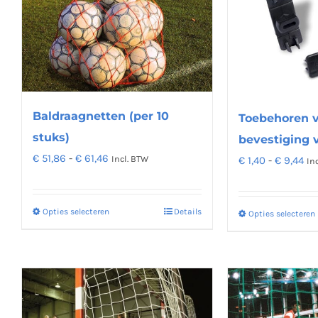
optie
kan
gekozen
worden
op
Baldraagnetten (per 10
de
Toebehoren v
productpagina
stuks)
bevestiging 
Prijsklasse:
€
51,86
-
€
61,46
Pri
Incl. BTW
€
1,40
-
€
9,44
In
€ 51,86
€ 1
tot
tot
Opties selecteren
Details
Dit
Opties selecteren
€ 61,46
€ 9
product
heeft
meerdere
variaties.
Deze