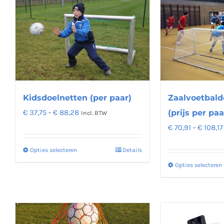
meerdere
variaties.
Deze
optie
kan
gekozen
worden
Kidsdoelnetten (per paar)
Zaalvoetbald
op
Prijsklasse:
€
37,75
-
€
88,28
(prijs per paa
Incl. BTW
de
€ 37,75
€
70,91
-
€
108,17
productpagina
tot
Opties selecteren
Details
Dit
€ 88,28
product
Opties selecteren
heeft
meerdere
variaties.
Deze