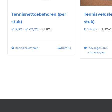
Tennisnettoebehoren (per
Tennisveldsl
stuk)
stuk)
Prijsklasse:
€
9,00
-
€
20,09
€
114,95
Incl. BTW
Incl. BTW
€ 9,00
tot
Opties selecteren
Details
Toevoegen aan
Dit
€ 20,09
winkelwagen
product
heeft
meerdere
variaties.
Deze
optie
kan
gekozen