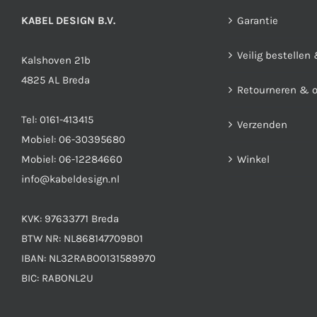
worden
op
KABEL DESIGN B.V.
Garantie
de
Veilig bestellen
productpagina
Kalshoven 21b
4825 AL Breda
Retourneren & 
Tel:
0161-413415
Verzenden
Mobiel:
06-30395680
Mobiel:
06-12284660
Winkel
info@kabeldesign.nl
KVK: 97633771 Breda
BTW NR: NL868147709B01
IBAN: NL32RABO0131589970
BIC: RABONL2U