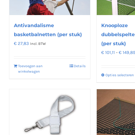
kan
gekozen
Antivandalisme
worden
Knooploze
op
basketbalnetten (per stuk)
dubbelspelte
de
€
27,83
(per stuk)
Incl. BTW
productpagina
€
101,11
-
€
149,8
Toevoegen aan
Details
winkelwagen
Opties selecteren