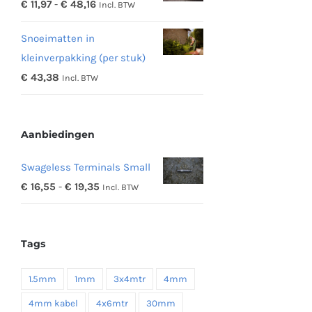
Prijsklasse:
€
11,97
-
€
48,16
Incl. BTW
€ 342,19
€ 11,97
Snoeimatten in
tot
kleinverpakking (per stuk)
€ 48,16
€
43,38
Incl. BTW
Aanbiedingen
Swageless Terminals Small
Prijsklasse:
€
16,55
-
€
19,35
Incl. BTW
€ 16,55
tot
Tags
€ 19,35
1.5mm
1mm
3x4mtr
4mm
4mm kabel
4x6mtr
30mm