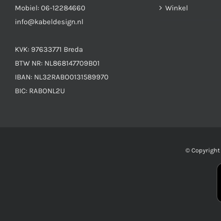
Mobiel:
06-12284660
Winkel
info@kabeldesign.nl
KVK: 97633771 Breda
BTW NR: NL868147709B01
IBAN: NL32RABO0131589970
BIC: RABONL2U
© Copyrigh