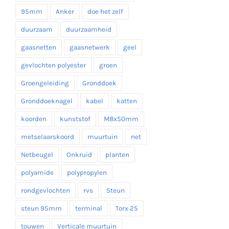
95mm
Anker
doe het zelf
duurzaam
duurzaamheid
gaasnetten
gaasnetwerk
geel
gevlochten polyester
groen
Groengeleiding
Gronddoek
Gronddoeknagel
kabel
katten
koorden
kunststof
M8x50mm
metselaarskoord
muurtuin
net
Netbeugel
Onkruid
planten
polyamide
polypropylen
rondgevlochten
rvs
Steun
steun 95mm
terminal
Torx 25
touwen
Verticale muurtuin