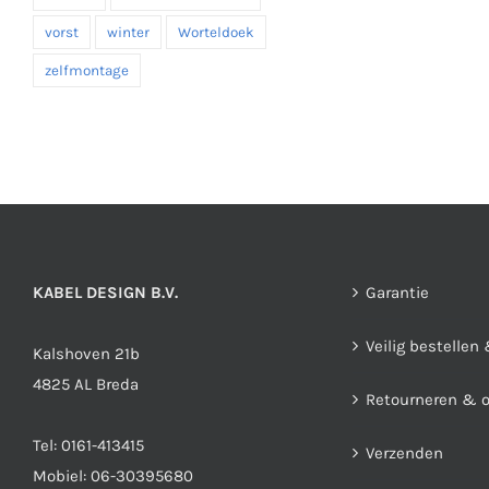
vorst
winter
Worteldoek
zelfmontage
KABEL DESIGN B.V.
Garantie
Veilig bestellen
Kalshoven 21b
4825 AL Breda
Retourneren & 
Tel:
0161-413415
Verzenden
Mobiel:
06-30395680