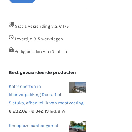
Min.
Max.
prijs
prijs
Gratis verzending v.a. € 175
Levertijd 3-5 werkdagen
Veilig betalen via iDeal e.a.
Best gewaardeerde producten
Kattennetten in
kleinverpakking Doos, 4 of
5 stuks, afhankelijk van maatvoering
Prijsklasse:
€
232,02
-
€
342,19
Incl. BTW
€ 232,02
Knooploze aanhangernet
tot