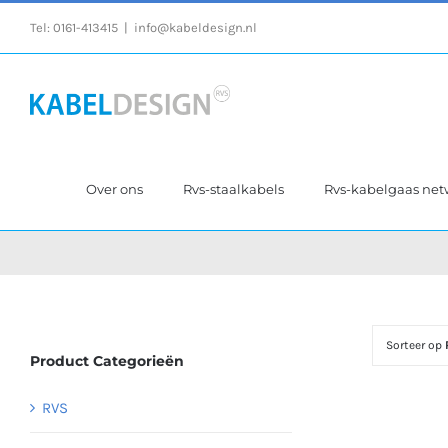
Ga
Tel:
0161-413415
|
info@kabeldesign.nl
naar
inhoud
Over ons
Rvs-staalkabels
Rvs-kabelgaas ne
Sorteer op
Product Categorieën
RVS