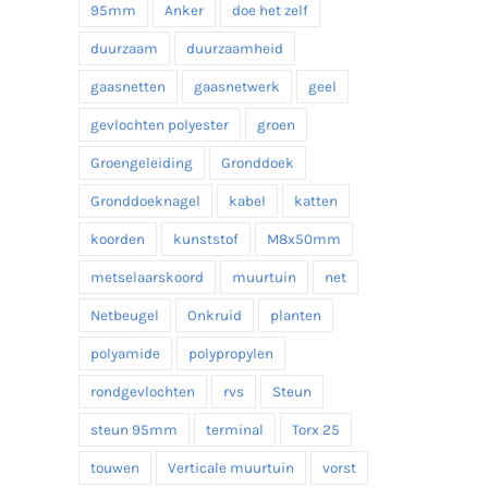
95mm
Anker
doe het zelf
duurzaam
duurzaamheid
gaasnetten
gaasnetwerk
geel
gevlochten polyester
groen
Groengeleiding
Gronddoek
Gronddoeknagel
kabel
katten
koorden
kunststof
M8x50mm
metselaarskoord
muurtuin
net
Netbeugel
Onkruid
planten
polyamide
polypropylen
rondgevlochten
rvs
Steun
steun 95mm
terminal
Torx 25
touwen
Verticale muurtuin
vorst