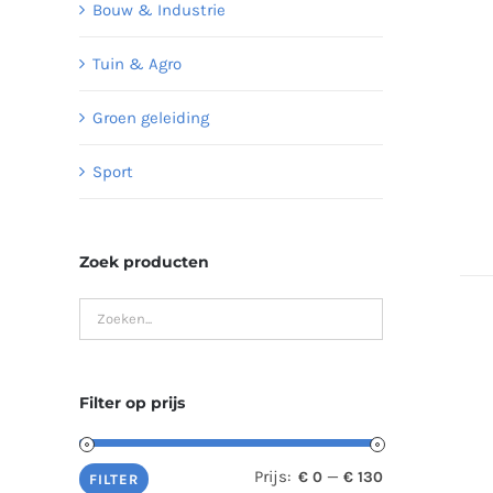
Bouw & Industrie
Tuin & Agro
Groen geleiding
Sport
Zoek producten
Filter op prijs
Prijs:
—
€ 0
€ 130
Min.
Max.
FILTER