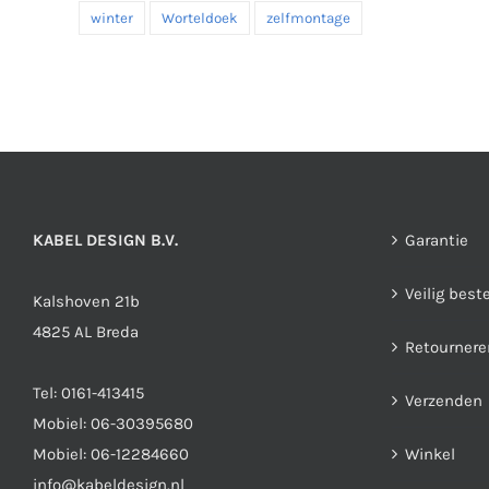
winter
Worteldoek
zelfmontage
KABEL DESIGN B.V.
Garantie
Veilig best
Kalshoven 21b
4825 AL Breda
Retournere
Tel:
0161-413415
Verzenden
Mobiel:
06-30395680
Mobiel:
06-12284660
Winkel
info@kabeldesign.nl