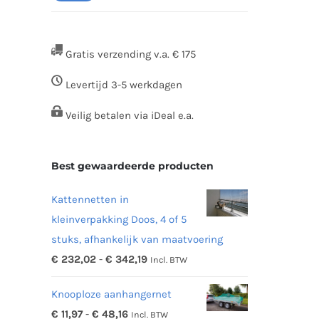
prijs
prijs
Gratis verzending v.a. € 175
Levertijd 3-5 werkdagen
Veilig betalen via iDeal e.a.
Best gewaardeerde producten
Kattennetten in
kleinverpakking Doos, 4 of 5
stuks, afhankelijk van maatvoering
Prijsklasse:
€
232,02
-
€
342,19
Incl. BTW
€ 232,02
Knooploze aanhangernet
tot
Prijsklasse:
€
11,97
-
€
48,16
Incl. BTW
€ 342,19