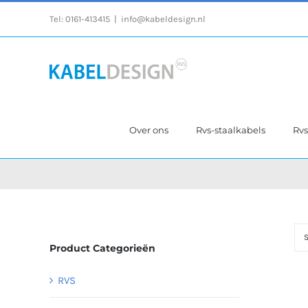
Ga
Tel:
0161-413415
|
info@kabeldesign.nl
naar
inhoud
Over ons
Rvs-staalkabels
Rv
S
Product Categorieën
RVS