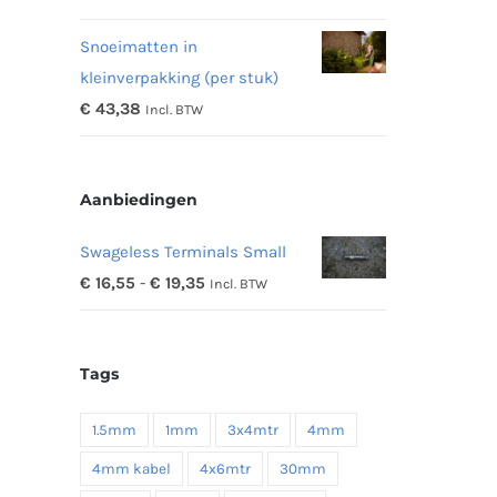
€ 11,97
Snoeimatten in
tot
kleinverpakking (per stuk)
€ 48,16
€
43,38
Incl. BTW
Aanbiedingen
Swageless Terminals Small
Prijsklasse:
€
16,55
-
€
19,35
Incl. BTW
€ 16,55
tot
Tags
€ 19,35
1.5mm
1mm
3x4mtr
4mm
4mm kabel
4x6mtr
30mm