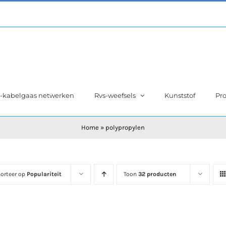
s-kabelgaas netwerken
Rvs-weefsels
Kunststof
Pro
Home
»
polypropylen
orteer op
Populariteit
Toon
32 producten